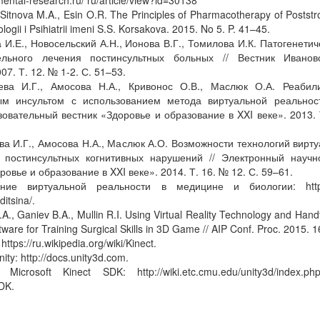
mental-research.ru/ ru/article/view?id=30138
 Sitnova M.A., Esin O.R. The Principles of Pharmacotherapy of Poststr
logii i Psihiatrii imeni S.S. Korsakova. 2015. No 5. P. 41–45.
 И.Е., Новосельский А.Н., Ионова В.Г., Томилова И.К. Патогенети
тельного лечения постинсультных больных // Вестник Иванов
07. Т. 12. № 1-2. С. 51–53.
ева И.Г., Амосова Н.А., Кривонос О.В., Маслюк О.А. Реабил
ым инсультом с использованием метода виртуальной реальнос
зовательный вестник «Здоровье и образование в XXI веке». 2013. 
ва И.Г., Амосова Н.А., Маслюк А.О. Возможности технологий вирт
 постинсультных когнитивных нарушений // Электронный научн
ровье и образование в XXI веке». 2014. Т. 16. № 12. С. 59–61.
ние виртуальной реальности в медицине и биологии: http://
itsina/.
.A., Ganiev B.A., Mullin R.I. Using Virtual Reality Technology and Han
tware for Training Surgical Skills in 3D Game // AIP Conf. Proc. 2015. 
https://ru.wikipedia.org/wiki/Kinect.
ity: http://docs.unity3d.com.
icrosoft Kinect SDK: http://wiki.etc.cmu.edu/unity3d/index.php/
DK.