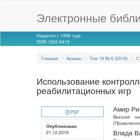
Main
Navigation
Электронные библи
Main
Content
Sidebar
Издается с 1998 года
ISSN 1562-5419
Главная
Архивы
Том 19 № 6 (2016)
Ст
Использование контролле
реабилитационных игр
Article
Main
Амир Ри
PDF
Sidebar
Article
Высшая шк
(Приволжск
Опубликован:
Conte
Влада В
21.12.2016