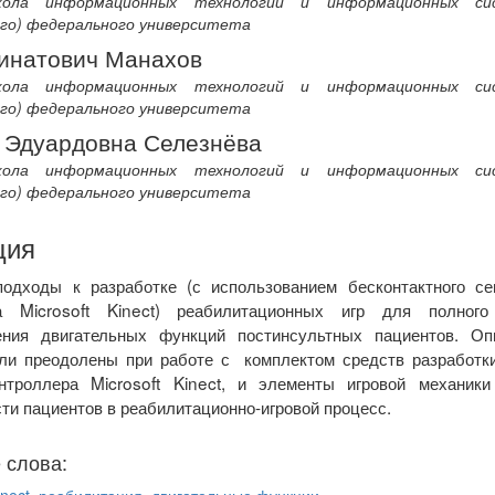
ола информационных технологий и информационных сис
ого) федерального университета
инатович Манахов
ола информационных технологий и информационных сис
ого) федерального университета
 Эдуардовна Селезнёва
ола информационных технологий и информационных сис
ого) федерального университета
ция
одходы к разработке (с использованием бесконтактного сен
а Microsoft Kinect) реабилитационных игр для полного
ения двигательных функций постинсультных пациентов. О
ли преодолены при работе с комплектом средств разработк
онтроллера Microsoft Kinect, и элементы игровой механик
ти пациентов в реабилитационно-игровой процесс.
 слова: