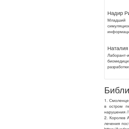
Надир Р
Младший н
симуляцио
информаци
Наталия
Лаборант
биомедици
разработки
Библи
1. Смоленце
в остром п
нарушения //
2. Королев 
лечения пос