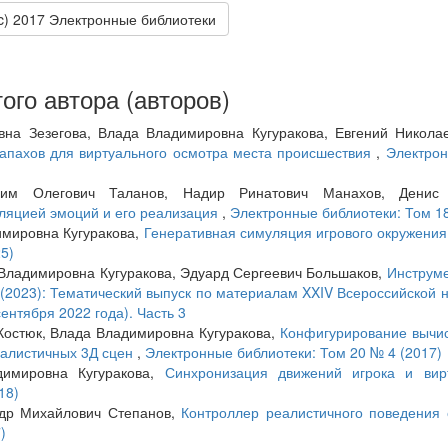
(c) 2017 Электронные библиотеки
ого автора (авторов)
вна Зезегова, Влада Владимировна Кугуракова, Евгений Никола
апахов для виртуального осмотра места происшествия
,
Электрон
сим Олегович Таланов, Надир Ринатович Манахов, Денис 
ляцией эмоций и его реализация
,
Электронные библиотеки: Том 18
имировна Кугуракова,
Генеративная симуляция игрового окружения
5)
Владимировна Кугуракова, Эдуард Сергеевич Большаков,
Инструм
 (2023): Тематический выпуск по материалам XXIV Всероссийской
ентября 2022 года). Часть 3
Костюк, Влада Владимировна Кугуракова,
Конфигурирование вычис
еалистичных 3Д сцен
,
Электронные библиотеки: Том 20 № 4 (2017)
димировна Кугуракова,
Синхронизация движений игрока и вир
18)
ндр Михайлович Степанов,
Контроллер реалистичного поведения 
)