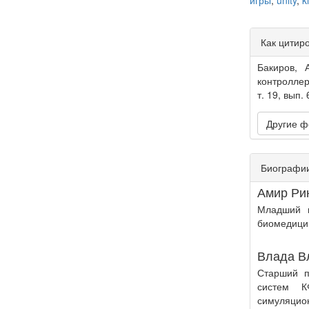
игры
,
unity
,
k
Article
Как цитир
Detail
Бакиров, 
контроллер
т. 19, вып. 
Другие ф
Биографии
Амир Ри
Младший н
биомедицин
Влада В
Старший п
систем К
симуляцио