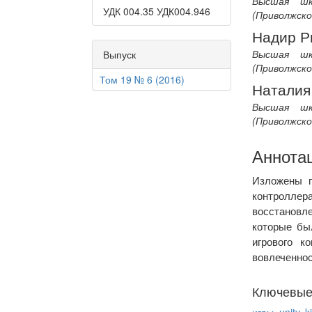
Высшая шк
УДК 004.35 УДК004.946
(Приволжск
Надир Р
Высшая шк
Выпуск
(Приволжск
Том 19 № 6 (2016)
Наталия
Высшая шк
(Приволжск
Аннота
Изложены п
контроллер
восстановл
которые бы
игрового к
вовлеченнос
Ключевые