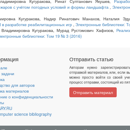
ладимировна Кугуракова, Ринат Султанович Якушев,
Разраб
ожаров с учётом погодных условий и формы ландшафта
,
Электрон
ировна Кугуракова, Надир Ринатович Манахов, Наталия Эду
ct в разработке реабилитационных игр
,
Электронные библиотеки: Т
 Владимировна Кугуракова, Мурад Рустэмович Хафизов,
Реализ
ектронные библиотеки: Том 19 № 3 (2016)
рмация
Отправить статью
нале
Авторам нужно зарегистрирова
отправкой материалов, или, если в
 задачи
можно просто войти со своей уче
ика
процесс отправки, состоящий из пят
дство для авторов
ка материалов
Отправить материал
ние о конфиденциальности
ты
ARY.RU
omputer science bibliography