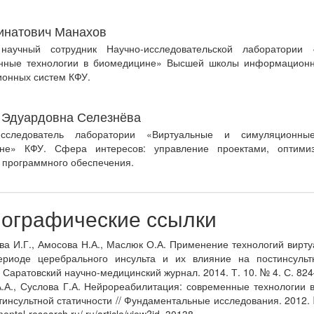
инатович Манахов
аучный сотрудник Научно-исследовательской лаборатории 
нные технологии в биомедицине» Высшей школы информационн
онных систем КФУ.
 Эдуардовна Селезнёва
-исследователь лаборатории «Виртуальные и симуляционны
не» КФУ. Сфера интересов: управление проектами, оптими
 программного обеспечения.
ографические ссылки
ва И.Г., Амосова Н.А., Маслюк О.А. Применение технологий вирт
ериоде церебрального инсульта и их влияние на постинсуль
 Саратовский научно-медицинский журнал. 2014. Т. 10. № 4. С. 824
А.А., Суслова Г.А. Нейрореабилитация: современные технологии 
тинсультной статичности // Фундаментальные исследования. 2012. 