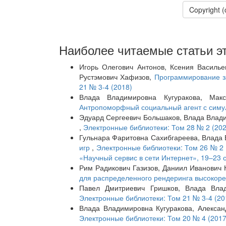
Copyright 
Наиболее читаемые статьи эт
Игорь Олегович Антонов, Ксения Василье
Рустэмович Хафизов,
Программирование з
21 № 3-4 (2018)
Влада Владимировна Кугуракова, Мак
Антропоморфный социальный агент с симу
Эдуард Сергеевич Большаков, Влада Влад
,
Электронные библиотеки: Том 28 № 2 (202
Гульнара Фаритовна Сахибгареева, Влада 
игр
,
Электронные библиотеки: Том 26 № 2
«Научный сервис в сети Интернет», 19–23 с
Рим Радикович Газизов, Даниил Иванович 
для распределенного рендеринга высокор
Павел Дмитриевич Гришков, Влада Вла
Электронные библиотеки: Том 21 № 3-4 (20
Влада Владимировна Кугуракова, Алекса
Электронные библиотеки: Том 20 № 4 (2017