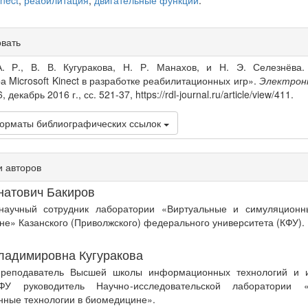
inect
,
реабилитация
,
двигательные функции
.
овать
s
А. Р., В. В. Кугуракова, Н. Р. Манахов, и Н. Э. Селезнёва.
а Microsoft Kinect в разработке реабилитационных игр».
Электрон
6, декабрь 2016 г., сс. 521-37, https://rdl-journal.ru/article/view/411.
орматы библиографических ссылок
 авторов
натович Бакиров
аучный сотрудник лаборатории «Виртуальные и симуляционн
е» Казанского (Приволжского) федерального университета (КФУ).
ладимировна Кугуракова
реподаватель Высшей школы информационных технологий и 
ФУ руководитель Научно-исследовательской лаборатории 
нные технологии в биомедицине».