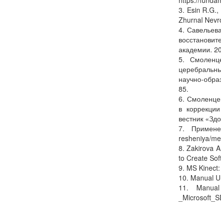
https://funda
3. Esin R.G.,
Zhurnal Nevro
4. Савельева
восстанови
академии. 20
5. Смоленц
церебральн
научно-обра
85.
6. Смоленце
в коррекции
вестник «Здо
7. Примене
resheniya/med
8. Zakirova A
to Create Sof
9. MS Kinect: 
10. Manual Un
11. Manual M
_Microsoft_S