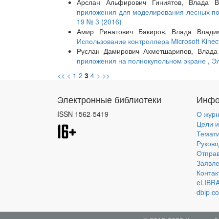
Арслан Альфирович Гиниятов, Влада В
приложения для моделирования лесных п
19 № 3 (2016)
Амир Ринатович Бакиров, Влада Владим
Использование контроллера Microsoft Kine
Руслан Дамирович Ахметшарипов, Влада
приложения на полнокупольном экране
,
Эл
<<
<
1
2
3
4
>
>>
Электронные библиотеки
Инфо
ISSN 1562-5419
О жур
Цели и
Темат
Руково
Отправ
Заявле
Контак
eLIBR
dblp c