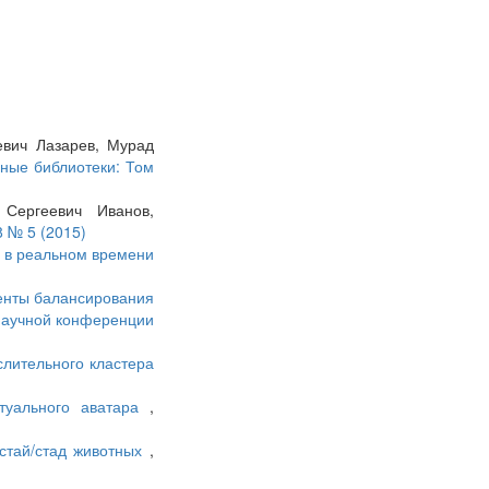
евич Лазарев, Мурад
ные библиотеки: Том
Сергеевич Иванов,
 № 5 (2015)
 в реальном времени
енты балансирования
 научной конференции
лительного кластера
туального аватара
,
стай/стад животных
,