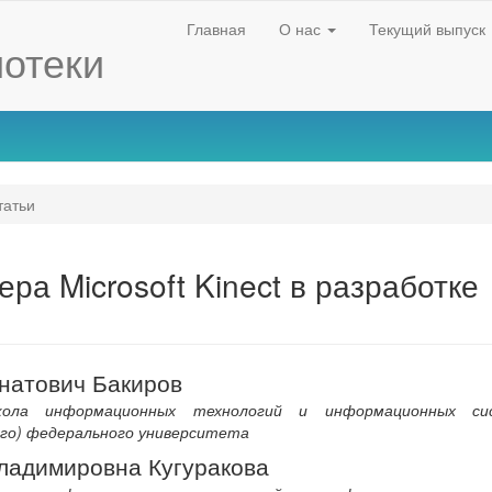
Главная
О нас
Текущий выпуск
отеки
атьи
ра Microsoft Kinect в разработке
натович Бакиров
ола информационных технологий и информационных сис
ого) федерального университета
nt
ладимировна Кугуракова