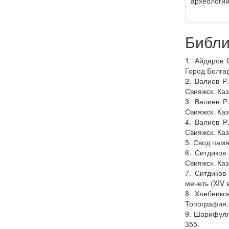
археологии
Библи
1. Айдаров 
Город Болгар
2. Валиев Р
Свияжск. Каз
3. Валиев Р
Свияжск. Каз
4. Валиев Р
Свияжск. Каз
5. Свод памя
6. Ситдиков
Свияжск. Каз
7. Ситдиков
мечеть (XIV 
8. Хлебнико
Топография. 
9. Шарифулл
355.