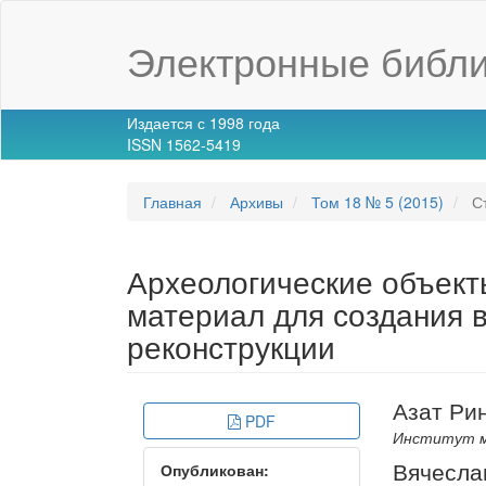
Main
Navigation
Электронные библи
Main
Content
Sidebar
Издается с 1998 года
ISSN 1562-5419
Главная
Архивы
Том 18 № 5 (2015)
Ст
Археологические объекты
материал для создания 
реконструкции
Article
Main
Азат Ри
PDF
Sidebar
Article
Институт м
Вячесла
Опубликован:
Conte