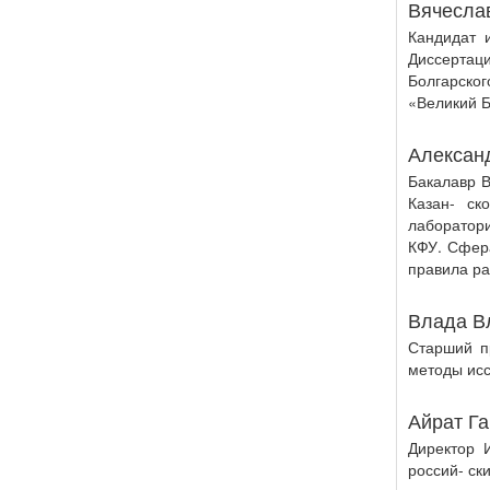
Вячесла
Кандидат и
Диссертац
Болгарско
«Великий Б
Алексан
Бакалавр 
Казан- ск
лаборатор
КФУ. Сфер
правила ра
Влада В
Старший п
методы исс
Айрат Га
Директор 
россий- ск