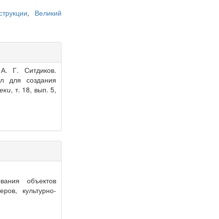
струкции
,
Великий
А. Г. Ситдиков.
ал для создания
еки
, т. 18, вып. 5,
вания объектов
ров, культурно-