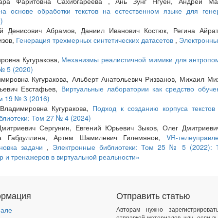
нара Фаритовна Сахибгареева , Ань Зунг Нгуен, Андрей Ма
на основе обработки текстов на естественном языке для ген
)
ий Денисович Абрамов, Даниил Иванович Костюк, Регина Айра
изов,
Генерация трехмерных синтетических датасетов
,
Электронны
ровна Кугуракова,
Механизмы реалистичной мимики для антропо
№ 5 (2020)
мировна Кугуракова, Альберт Анатольевич Ризванов, Михаил Ми
ьевич Евстафьев,
Виртуальные лаборатории как средство обуч
м 19 № 3 (2016)
 Владимировна Кугуракова,
Подход к созданию корпуса текстов
лиотеки: Том 27 № 4 (2024)
Дмитриевич Сергунин, Евгений Юрьевич Зыков, Олег Дмитриеви
на Габдуллина, Артем Шамилевич Гилемянов,
VR-телеуправл
ановка задачи
,
Электронные библиотеки: Том 25 № 5 (2022): 
р и тренажеров в виртуальной реальности»
рмация
Отправить статью
нале
Авторам нужно зарегистрирова
отправкой материалов, или, если в