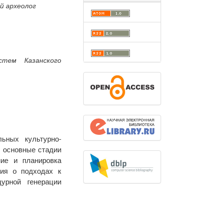
й археолог
тем Казанского
ьных культурно-
ы основные стадии
ние и планировка
ния о подходах к
урной генерации