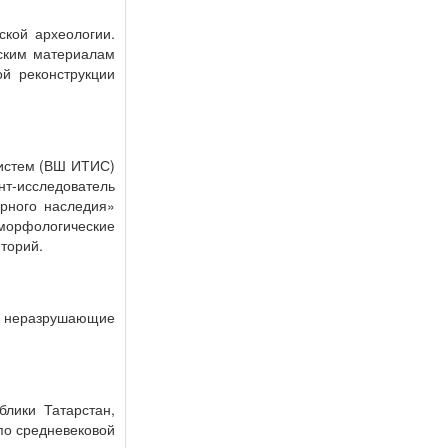
ской археологии.
еским материалам
ой реконструкции
истем (ВШ ИТИС)
т-исследователь
рного наследия»
 морфологические
торий.
и неразрушающие
блики Татарстан,
 по средневековой