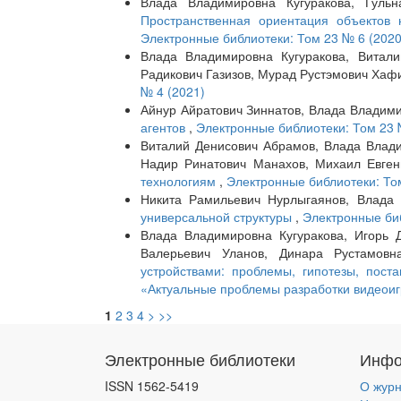
Влада Владимировна Кугуракова, Гуль
Пространственная ориентация объектов 
Электронные библиотеки: Том 23 № 6 (2020
Влада Владимировна Кугуракова, Витал
Радикович Газизов, Мурад Рустэмович Хаф
№ 4 (2021)
Айнур Айратович Зиннатов, Влада Владими
агентов
,
Электронные библиотеки: Том 23 
Виталий Денисович Абрамов, Влада Влади
Надир Ринатович Манахов, Михаил Евген
технологиям
,
Электронные библиотеки: То
Никита Рамильевич Нурлыгаянов, Влада
универсальной структуры
,
Электронные биб
Влада Владимировна Кугуракова, Игорь 
Валерьевич Уланов, Динара Рустамов
устройствами: проблемы, гипотезы, пост
«Актуальные проблемы разработки видеоиг
1
2
3
4
>
>>
Электронные библиотеки
Инфо
ISSN 1562-5419
О жур