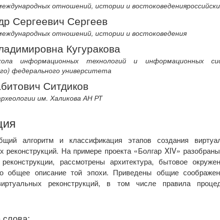
еждународных отношений, истории и востоковеденияроссийски
др Сергеевич Сергеев
еждународных отношений, истории и востоковедения
ладимировна Кугуракова
ола информационных технологий и информационных сис
ого) федерального университета
абитович Ситдиков
хеологии им. Халикова АН РТ
ция
щий алгоритм и классификация этапов создания виртуал
х реконструкций. На примере проекта «Болгар XIV» разобран
 реконструкции, рассмотрены архитектура, бытовое окруже
но общее описание той эпохи. Приведены общие соображе
иртуальных реконструкций, в том числе правила процед
 слова: