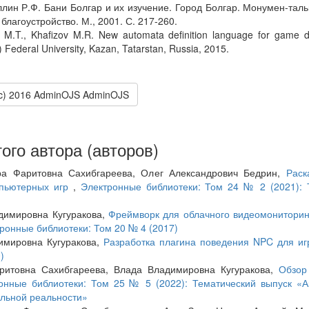
лин Р.Ф. Бани Болгар и их изучение. Город Болгар. Монумен-таль
 благоустройство. М., 2001. С. 217-260.
v M.T., Khafizov M.R. New automata definition language for game 
) Federal University, Kazan, Tatarstan, Russia, 2015.
(c) 2016 AdminOJS AdminOJS
ого автора (авторов)
ра Фаритовна Сахибгареева, Олег Александрович Бедрин,
Раск
мпьютерных игр
,
Электронные библиотеки: Том 24 № 2 (2021): 
димировна Кугуракова,
Фреймворк для облачного видеомониторинг
ронные библиотеки: Том 20 № 4 (2017)
имировна Кугуракова,
Разработка плагина поведения NPC для иг
)
ритовна Сахибгареева, Влада Владимировна Кугуракова,
Обзор
онные библиотеки: Том 25 № 5 (2022): Тематический выпуск «
альной реальности»