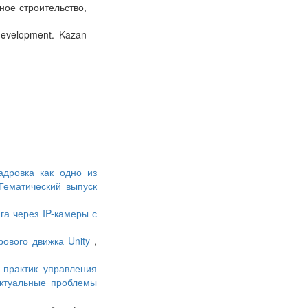
ное строительство,
development. Kazan
адровка как одно из
Тематический выпуск
а через IP-камеры с
рового движка Unity
,
 практик управления
Актуальные проблемы