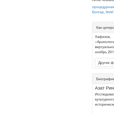
процедурна
Болгар
,
level
Article
Как цитир
Detail
Хафизов, 
«Археолог
виртуально
ноябрь 2015 
Другие ф
Биографии
Азат Ри
Исследов
культурно
историческ