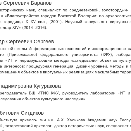
в Сергеевич Баранов
сторических наук, специалист по средневековой, золотоордын- 
ия «Благоустройство городов Волжской Болгарии: по археологич
го городища X–XV вв.», (2001). Научный консультант виртуальн
олгар XIV» (2014–2016).
др Сергеевич Сергеев
Высшей школы Информационных технологий и информационных с
ого (Приволжского) федерального университета (КФУ), лаборан
ии «ИТ и неразрушающие методы исследования объектов культу
а интересов: процедурная генерация, дизайн уровней, методы и
змещения объектов в виртуальных реализациях масштабных терри
ладимировна Кугуракова
реподаватель ВШ ИТИС КФУ, руководитель лаборатории «ИТ 
ледования объектов культурного наследия».
битович Ситдиков
Института археоло- гии им. А.Х. Халикова Академии наук Респу
ий, татарстанский археолог, доктор исторических наук, специалист