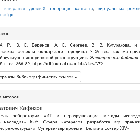
я генерация уровней
,
генерация контента
,
виртуальные рекон
 design
.
овать
s
А. Р., В. С. Баранов, А. С. Сергеев, В. В. Кугуракова, и 
ические объекты болгарского городища x–xv вв., как матери
й культурно-исторической реконструкции».
Электронные библиот
г., сс. 269-82, https://rdl-journal.ru/article/view/372.
орматы библиографических ссылок
 авторов
натович Хафизов
атель лаборатории «ИТ и неразрушающие методы исследо
го наследия» КФУ. Сфера интересов: разработка игр, тренаже
их реконструкций. Супервайзер проекта «Великий Болгар XIV».