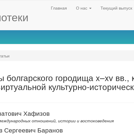
Главная
О нас
Текущий выпуск
отеки
атьи
 болгарского городища x–xv вв., 
виртуальной культурно-историчес
натович Хафизов
еждународных отношений, истории и востоковедения
в Сергеевич Баранов
nt