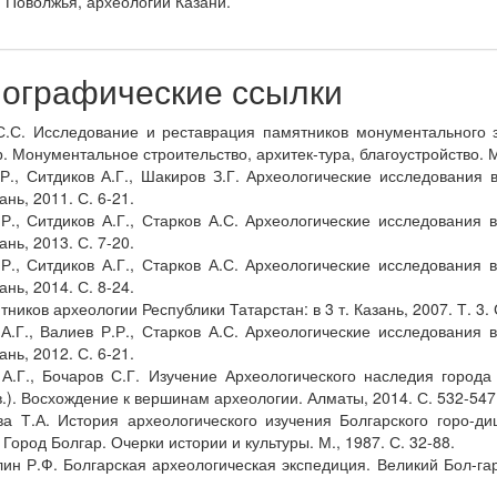
 Поволжья, археологии Казани.
ографические ссылки
С.С. Исследование и реставрация памятников монументального з
. Монументальное строительство, архитек-тура, благоустройство. М.
.Р., Ситдиков А.Г., Шакиров З.Г. Археологические исследования в
ань, 2011. С. 6-21.
.Р., Ситдиков А.Г., Старков А.С. Археологические исследования в
ань, 2013. С. 7-20.
.Р., Ситдиков А.Г., Старков А.С. Археологические исследования в
ань, 2014. С. 8-24.
тников археологии Республики Татарстан: в 3 т. Казань, 2007. Т. 3. 
 А.Г., Валиев Р.Р., Старков А.С. Археологические исследования в
ань, 2012. С. 6-21.
 А.Г., Бочаров С.Г. Изучение Археологического наследия города
в.). Восхождение к вершинам археологии. Алматы, 2014. С. 532-547
ва Т.А. История археологического изучения Болгарского горо-ди
Город Болгар. Очерки истории и культуры. М., 1987. С. 32-88.
ин Р.Ф. Болгарская археологическая экспедиция. Великий Бол-гар.