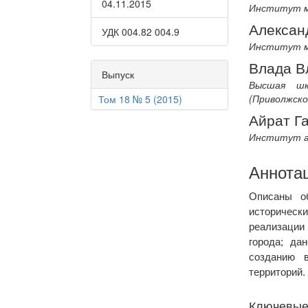
04.11.2015
Институт м
Алексан
УДК 004.82 004.9
Институт м
Влада В
Выпуск
Высшая шк
(Приволжск
Том 18 № 5 (2015)
Айрат Г
Институт ар
Аннота
Описаны об
исторически
реализации
города; да
созданию в
территорий.
Ключевые