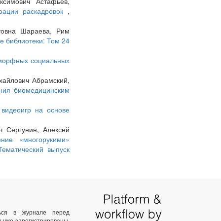
ксимович Астафьев,
ерации раскадровок
,
товна Шараева, Рим
е библиотеки: Том 24
морфных социальных
хайлович Абрамский,
ения биомедицинским
 видеоигр на основе
ч Сергунин, Алексей
ение «многорукими»
Тематический выпуск
ться в журнале перед
ы уже зарегистрированы,