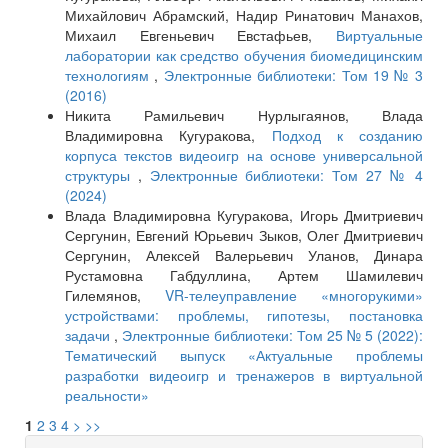
Михайлович Абрамский, Надир Ринатович Манахов,
Михаил Евгеньевич Евстафьев,
Виртуальные
лаборатории как средство обучения биомедицинским
технологиям
,
Электронные библиотеки: Том 19 № 3
(2016)
Никита Рамильевич Нурлыгаянов, Влада
Владимировна Кугуракова,
Подход к созданию
корпуса текстов видеоигр на основе универсальной
структуры
,
Электронные библиотеки: Том 27 № 4
(2024)
Влада Владимировна Кугуракова, Игорь Дмитриевич
Сергунин, Евгений Юрьевич Зыков, Олег Дмитриевич
Сергунин, Алексей Валерьевич Уланов, Динара
Рустамовна Габдуллина, Артем Шамилевич
Гилемянов,
VR-телеуправление «многорукими»
устройствами: проблемы, гипотезы, постановка
задачи
,
Электронные библиотеки: Том 25 № 5 (2022):
Тематический выпуск «Актуальные проблемы
разработки видеоигр и тренажеров в виртуальной
реальности»
1
2
3
4
>
>>