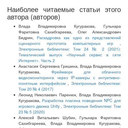
Наиболее читаемые статьи этого
автора (авторов)
Влада Владимировна Кугуракова, Гульнара
Фаритовна Сахибгареева, Олег Александрович
Бедрин,
Раскадровка как одно из представлений
сценарного прототипа компьютерных игр
,
Электронные библиотеки: Том 24 № 2 (2021):
Тематический выпуск «Научный сервис в сети
Интернет». Часть 2
Анастасия Сергеевна Гришина, Влада Владимировна
Кугуракова,
Фреймворк для облачного
видеомониторинга через IP-камеры с интуитивно-
понятным интерфейсом
,
Электронные библиотеки:
Том 20 № 4 (2017)
Леонид Николаевич Паренюк, Влада Владимировна
Кугуракова,
Разработка плагина поведения NPC для
игрового движка Unity
,
Электронные библиотеки: Том
23 № 5 (2020)
Алексей Витальевич Шубин, Гульнара Фаритовна
Сахибгареева, Влада Владимировна Кугуракова,