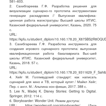
581–603.
2. Сахибгареева Г.Ф. Разработка решения для
визуализации сценарно-го прототипа инструментами
генерации раскадровок // Выпускная квалифика-
ционная работа магистратуры Высшей школы ИТИС.
Казанский федеральный университет, Казань, 2020. 75
с.
URL:
https://kpfu.ru/student_diplom/10.160.178.20_X87SBS2
3. Сахибгареева Г.Ф. Разработка инструмента для
создания игрового сценарного прототипа: выпускная
квалификационная работа бакалавриата Выс-шей
школы ИТИС. Казанский федеральный университет,
Казань, 2018. 57 с.
URL:
https://kpfu.ru/student_diplom/10.160.178.20_9311629_F_Sahib
4. Хейг М. Голливудский стандарт: как написать
сценарий для кино и ТВ, который купят / Майкл Хейг;
Пер. с англ. М.: Альпина нон-фикшн, 2017. 388 с.
5. Lee N., Madej K. Disney Stories: Getting to Digital.
Springer, 2012. 114 с.
6. Storyboarder: Wonder Unit. Режим доступа:
URL: https://wonderunit.com/storyboarder/ (Дата