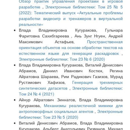
Обзор практик управления проектами в игровой
разработке
,
Электронные библиотеки: Том 25 № 5
(2022): Тематический выпуск «Актуальные проблемы
разработки видеоигр и тренажеров в виртуальной
реальности»
Влада Владимировна Кугуракова, Гульнара
Фаритовна Сахибгареева , Ань Зунг Нгуен, Андрей
Максимович Астафьев,
Пространственная
ориентация объектов на основе обработки текстов на
естественном языке для генерации раскадровок
,
Электронные библиотеки: Том 23 № 6 (2020)
Влада Владимировна Кугуракова, Виталий Денисович
Абрамов, Даниил Иванович Костюк, Регина
Айратовна Шараева, Рим Радикович Газизов, Мурад
Рустэмович Хафизов,
Генерация трехмерных
синтетических датасетов
,
Электронные библиотеки:
Том 24 № 4 (2021)
Айнур Айратович Зиннатов, Влада Владимировна
Кугуракова,
Механизмы реалистичной мимики для
антропоморфных социальных агентов
,
Электронные
библиотеки: Том 23 № 5 (2020)
Виталий Денисович Абрамов, Влада Владимировна
Кугуракова, Альберт Анатольевич Ризванов, Михаил