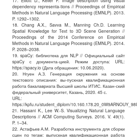
17. Elliott D., Keller F. Image description using visual
dependency representa-tions // Proceedings of Empirical
Methods in Natural Language Processing (EMNLP). 2013.
P. 1292–1302.
18. Chang A.X., Savva M., Manning Ch.D. Learning
Spatial Knowledge for Text to 3D Scene Generation //
Proceedings of the 2014 Conference on Empirical
Methods in Natural Language Processing (EMNLP). 2014.
P. 2028–2038.
19. spaCy: библиотека для NLP // Официальный сайт
spaCy с документа-цией. Режим доступа: URL:
https://spacy.io (Дата обращения: 10.06.2020).
20. Нгуен А.З. Генерация окружения на основе
текстового описания: вы-пускная квалификационная
работа бакалавриата Высшей школы ИТИС. Казан-ский
федеральный университет, Казань, 2020. 45 с.
URL:
https://kpfu.ru/student_diplom/10.160.178.20_0W9ARNO
21. Hassani K., Lee W.-S. Visualizing Natural Language
Descriptions // ACM Computing Surveys. 2016. V. 49(1).
P. 1–34.
22. Астафьев А.М. Разработка инструмента для сборки
сцен по тегам: выпускная квалификационная работа