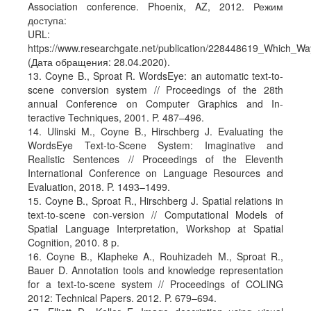
Association conference. Phoenix, AZ, 2012. Режим
доступа:
URL:
https://www.researchgate.net/publication/228448619_Which_
(Дата обращения: 28.04.2020).
13. Coyne B., Sproat R. WordsEye: an automatic text-to-
scene conversion system // Proceedings of the 28th
annual Conference on Computer Graphics and In-
teractive Techniques, 2001. P. 487–496.
14. Ulinski M., Coyne B., Hirschberg J. Evaluating the
WordsEye Text-to-Scene System: Imaginative and
Realistic Sentences // Proceedings of the Eleventh
International Conference on Language Resources and
Evaluation, 2018. P. 1493–1499.
15. Coyne B., Sproat R., Hirschberg J. Spatial relations in
text-to-scene con-version // Computational Models of
Spatial Language Interpretation, Workshop at Spatial
Cognition, 2010. 8 p.
16. Coyne B., Klapheke A., Rouhizadeh M., Sproat R.,
Bauer D. Annotation tools and knowledge representation
for a text-to-scene system // Proceedings of COLING
2012: Technical Papers. 2012. P. 679–694.