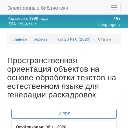
Main
Электронные библиотеки
Toggle
Navigation
navigat
Main
Издается с 1998 года
16+
Content
ISSN 1562-5419
Language
Sidebar
Главная
Архивы
Том 23 № 6 (2020)
Статьи
Пространственная
ориентация объектов на
основе обработки текстов на
естественном языке для
генерации раскадровок
Article
PDF
Sidebar
Опубликован:
08.11.2020