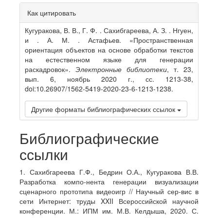
Article
Как цитировать
Details
Кугуракова, В. В., Г. Ф. . Сахибгареева, А. З. . Нгуен,
и . А. М. . Астафьев. «Пространственная
ориентация объектов на основе обработки текстов
на естественном языке для генерации
раскадровок».
Электронные библиотеки
, т. 23,
вып. 6, ноябрь 2020 г., сс. 1213-38,
doi:10.26907/1562-5419-2020-23-6-1213-1238.
Другие форматы библиографических ссылок
Библиографические
ссылки
1. Сахибгареева Г.Ф., Бедрин О.А., Кугуракова В.В.
Разработка компо-нента генерации визуализации
сценарного прототипа видеоигр // Научный сер-вис в
сети Интернет: труды XXII Всероссийской научной
конференции. М.: ИПМ им. М.В. Келдыша, 2020. С.