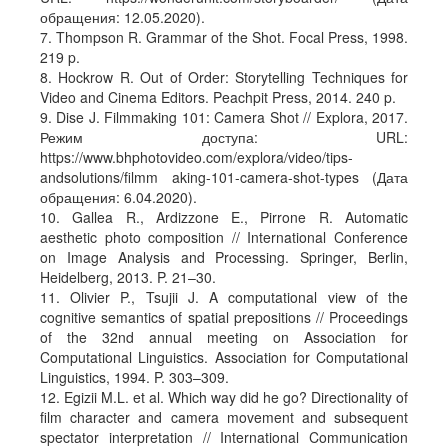
обращения: 12.05.2020).
7. Thompson R. Grammar of the Shot. Focal Press, 1998.
219 p.
8. Hockrow R. Out of Order: Storytelling Techniques for
Video and Cinema Editors. Peachpit Press, 2014. 240 p.
9. Dise J. Filmmaking 101: Camera Shot // Explora, 2017.
Режим доступа: URL:
https://www.bhphotovideo.com/explora/video/tips-
andsolutions/filmm aking-101-camera-shot-types (Дата
обращения: 6.04.2020).
10. Gallea R., Ardizzone E., Pirrone R. Automatic
aesthetic photo composition // International Conference
on Image Analysis and Processing. Springer, Berlin,
Heidelberg, 2013. P. 21–30.
11. Olivier P., Tsujii J. A computational view of the
cognitive semantics of spatial prepositions // Proceedings
of the 32nd annual meeting on Association for
Computational Linguistics. Association for Computational
Linguistics, 1994. P. 303–309.
12. Egizii M.L. et al. Which way did he go? Directionality of
film character and camera movement and subsequent
spectator interpretation // International Communication