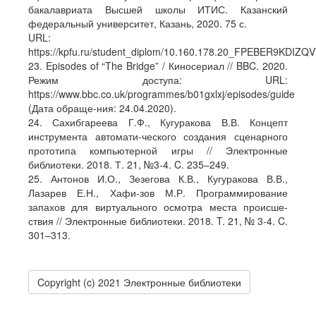
бакалавриата Высшей школы ИТИС. Казанский
федеральный университет, Казань, 2020. 75 с.
URL:
https://kpfu.ru/student_diplom/10.160.178.20_FPEBER9KD
23. Episodes of “The Bridge” / Киносериал // BBC. 2020.
Режим доступа: URL:
https://www.bbc.co.uk/programmes/b01gxlxj/episodes/guide
(Дата обраще-ния: 24.04.2020).
24. Сахибгареева Г.Ф., Кугуракова В.В. Концепт
инструмента автомати-ческого создания сценарного
прототипа компьютерной игры // Электронные
библиотеки. 2018. Т. 21, №3-4. C. 235–249.
25. Антонов И.О., Зезегова К.В., Кугуракова В.В.,
Лазарев Е.Н., Хафи-зов М.Р. Программирование
запахов для виртуального осмотра места происше-
ствия // Электронные библиотеки. 2018. T. 21, № 3-4. C.
301–313.
Copyright (c) 2021 Электронные библиотеки