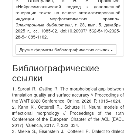
Р. Гатиатуллин, и Н. А. Прокопьев.
«Нейросимволический подход к дополненной
генерации текста на основе автоматизированной
индукции морфотактических правил».
Электронные библиотеки
, т. 28, вып. 5, декабрь
2025 г., сс. 1085-02, doi:10.26907/1562-5419-2025-
28-5-1085-1102.
Другие форматы библиографических ссылок
Библиографические
ссылки
1. Sproat R., Østling R. The morphological gap between
translation quality and surface accuracy // Proceedings of
the WMT 2020 Conference. Online, 2020. P. 1015–1024.
2. Kann K., Cotterell R., Schütze H. Neural models of
inflectional morphology // Proceedings of the 15th
Conference of the European Chapter of the ACL (EACL
2017). Valencia, 2017. P. 322–334.
3. Mielke S., Eisenstein J., Cotterell R. Dialect-to-dialect