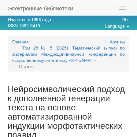
Main
Электронные библиотеки
Toggle
Navigation
navigat
Main
Издается с 1998 года
16+
Content
ISSN 1562-5419
Language
Sidebar
Главная
Архивы
Том 28 № 5 (2025): Тематический выпуск по
материалам Междисциплинарной конференции по
искусственному интеллекту «ИИ-ЗАМАН»
Статьи
Нейросимволический подход
к дополненной генерации
текста на основе
автоматизированной
индукции морфотактических
правил