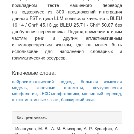
прикладном тесте машинного перевода
на подкорпусе из 300 предложений интеграция
данного FST в цикл LLM повысила качество с BLEU
16.14 / ChrF 45.13 до BLEU 25.71 / ChrF 50.87 без
дообучения переводчика. Подход применим к иным
частям речи и другим агглютинативным
и малоресурсным языкам, где он может быть
использован для наполнения словарных и
грамматических ресурсов.
Ключевые слова:
нейросимволический подход
,
большая языковая
модель
,
конечные автоматы
,
двухуровневая
морфология
,
LEXC морфотактика
,
машинный перевод
,
агглютинативные языки
,
башкирский язык
.
Article
Как цитировать
Details
Исангулов, М. В., А. М. Елизаров, А. Р. Кунафин, А.