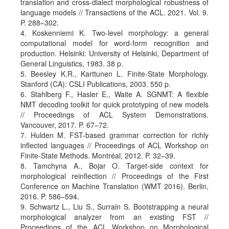
translation and cross-dialect morphological robustness of
language models // Transactions of the ACL. 2021. Vol. 9.
P. 288–302.
4. Koskenniemi K. Two-level morphology: a general
computational model for word-form recognition and
production. Helsinki: University of Helsinki, Department of
General Linguistics, 1983. 38 p.
5. Beesley K.R., Karttunen L. Finite-State Morphology.
Stanford (CA): CSLI Publications, 2003. 550 p.
6. Stahlberg F., Hasler E., Waite A. SGNMT: A flexible
NMT decoding toolkit for quick prototyping of new models
// Proceedings of ACL System Demonstrations.
Vancouver, 2017. P. 67–72.
7. Hulden M. FST-based grammar correction for richly
inflected languages // Proceedings of ACL Workshop on
Finite-State Methods. Montréal, 2012. P. 32–39.
8. Tamchyna A., Bojar O. Target-side context for
morphological reinflection // Proceedings of the First
Conference on Machine Translation (WMT 2016). Berlin,
2016. P. 586–594.
9. Schwartz L., Liu S., Surrain S. Bootstrapping a neural
morphological analyzer from an existing FST //
Proceedings of the ACL Workshop on Morphological