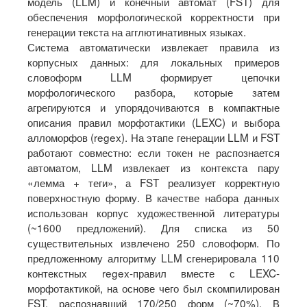
модель (LLM) и конечный автомат (FST) для
обеспечения морфологической корректности при
генерации текста на агглютинативных языках.
Система автоматически извлекает правила из
корпусных данных: для локальных примеров
словоформ LLM формирует цепочки
морфологического разбора, которые затем
агрегируются и упорядочиваются в компактные
описания правил морфотактики (LEXC) и выбора
алломорфов (regex). На этапе генерации LLM и FST
работают совместно: если токен не распознается
автоматом, LLM извлекает из контекста пару
«лемма + теги», а FST реализует корректную
поверхностную форму. В качестве набора данных
использован корпус художественной литературы
(~1600 предложений). Для списка из 50
существительных извлечено 250 словоформ. По
предложенному алгоритму LLM сгенерировала 110
контекстных regex-правил вместе с LEXC-
морфотактикой, на основе чего был скомпилирован
FST, распознавший 170/250 форм (~70%). В