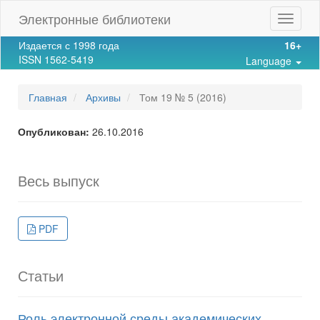
Main
Электронные библиотеки
Toggle
Navigation
navigat
Main
Издается с 1998 года
16+
Content
ISSN 1562-5419
Language
Sidebar
Главная
Архивы
Том 19 № 5 (2016)
Опубликован:
26.10.2016
Весь выпуск
PDF
Статьи
Роль электронной среды академических