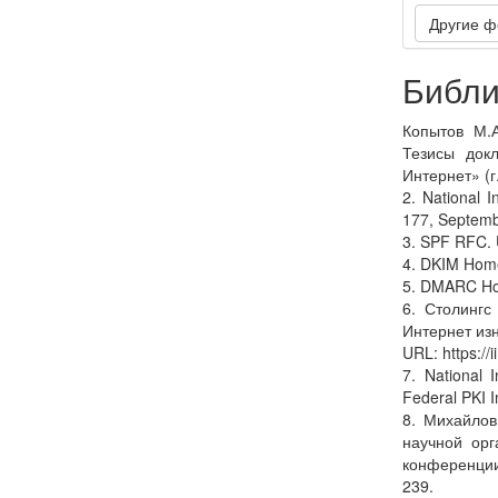
Другие ф
Библи
Копытов М.
Тезисы док
Интернет» (г
2. National I
177, Septemb
3. SPF RFC. U
4. DKIM Home
5. DMARC Hom
6. Столингс
Интернет из
URL: https://
7. National 
Federal PKI I
8. Михайлов
научной орг
конференции 
239.