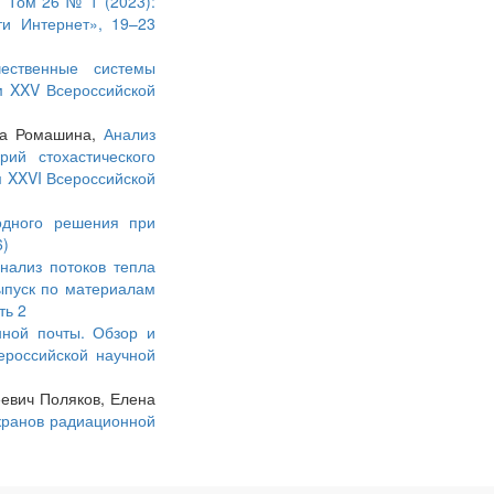
 Том 26 № 1 (2023):
и Интернет», 19–23
чественные системы
м XXV Всероссийской
вна Ромашина,
Анализ
ий стохастического
м XXVI Всероссийской
одного решения при
6)
нализ потоков тепла
ыпуск по материалам
ть 2
нной почты. Обзор и
ероссийской научной
евич Поляков, Елена
кранов радиационной