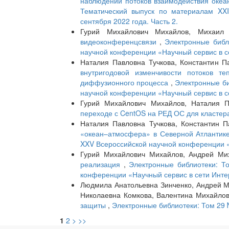
наблюдений потоков взаимодействия океа
Тематический выпуск по материалам XXI
сентября 2022 года. Часть 2.
Гурий Михайлович Михайлов, Михаил
видеоконференцсвязи
,
Электронные библ
научной конференции «Научный сервис в се
Наталия Павловна Тучкова, Константин 
внутригодовой изменчивости потоков те
диффузионного процесса
,
Электронные би
научной конференции «Научный сервис в се
Гурий Михайлович Михайлов, Наталия П
переходе с CentOS на РЕД ОС для кластер
Наталия Павловна Тучкова, Константин 
«океан–атмосфера» в Северной Атланти
XXV Всероссийской научной конференции «Н
Гурий Михайлович Михайлов, Андрей Ми
реализация
,
Электронные библиотеки: Т
конференции «Научный сервис в сети Интер
Людмила Анатольевна Зинченко, Андрей Ми
Николаевна Комкова, Валентина Михайло
защиты
,
Электронные библиотеки: Том 29 
1
2
>
>>