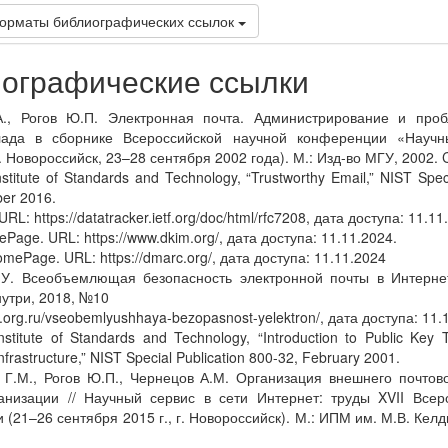
орматы библиографических ссылок
ографические ссылки
А., Рогов Ю.П. Электронная почта. Администрирование и про
лада в сборнике Всероссийской научной конференции «Научн
. Новороссийск, 23–28 сентября 2002 года). М.: Изд-во МГУ, 2002. 
nstitute of Standards and Technology, “Trustworthy Email,” NIST Spec
er 2016.
RL: https://datatracker.ietf.org/doc/html/rfc7208, дата доступа: 11.11
Page. URL: https://www.dkim.org/, дата доступа: 11.11.2024.
ePage. URL: https://dmarc.org/, дата доступа: 11.11.2024
 У. Всеобъемлющая безопасность электронной почты в Интернете 
нутри, 2018, №10
ii.org.ru/vseobemlyushhaya-bezopasnost-yelektron/, дата доступа: 11.
Institute of Standards and Technology, “Introduction to Public Key
nfrastructure,” NIST Special Publication 800-32, February 2001.
 Г.М., Рогов Ю.П., Чернецов А.М. Организация внешнего почтово
анизации // Научный сервис в сети Интернет: труды XVII Всер
(21–26 сентября 2015 г., г. Новороссийск). М.: ИПМ им. М.В. Келд