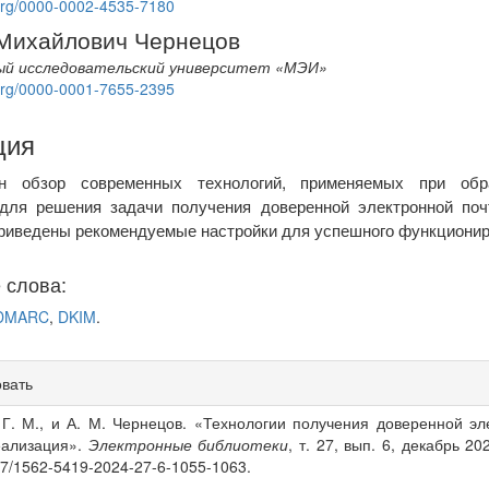
d.org/0000-0002-4535-7180
nt
Михайлович Чернецов
ый исследовательский университет «МЭИ»
d.org/0000-0001-7655-2395
ция
ен обзор современных технологий, применяемых при обр
для решения задачи получения доверенной электронной поч
Приведены рекомендуемые настройки для успешного функционир
 слова:
DMARC
,
DKIM
.
овать
s
Г. М., и А. М. Чернецов. «Технологии получения доверенной эл
еализация».
Электронные библиотеки
, т. 27, вып. 6, декабрь 202
07/1562-5419-2024-27-6-1055-1063.