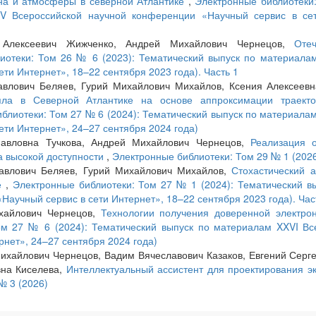
на и атмосферы в северной Атлантике
,
Электронные библиотеки:
V Всероссийской научной конференции «Научный сервис в сет
 Алексеевич Жижченко, Андрей Михайлович Чернецов,
Оте
иотеки: Том 26 № 6 (2023): Тематический выпуск по материала
ти Интернет», 18–22 сентября 2023 года). Часть 1
Павлович Беляев, Гурий Михайлович Михайлов, Ксения Алексее
пла в Северной Атлантике на основе аппроксимации траектор
блиотеки: Том 27 № 6 (2024): Тематический выпуск по материала
ти Интернет», 24–27 сентября 2024 года)
авловна Тучкова, Андрей Михайлович Чернецов,
Реализация 
а высокой доступности
,
Электронные библиотеки: Том 29 № 1 (202
Павлович Беляев, Гурий Михайлович Михайлов,
Стохастический а
ке
,
Электронные библиотеки: Том 27 № 1 (2024): Тематический в
аучный сервис в сети Интернет», 18–22 сентября 2023 года). Час
хайлович Чернецов,
Технологии получения доверенной электро
ом 27 № 6 (2024): Тематический выпуск по материалам XXVI Вс
нет», 24–27 сентября 2024 года)
хайлович Чернецов, Вадим Вячеславович Казаков, Евгений Серге
вна Киселева,
Интеллектуальный ассистент для проектирования э
№ 3 (2026)