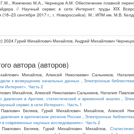
 Г.М., Жижченко М.А., Чернецов А.М. Обеспечение плавной перен
айдера // Научный сервис в сети Интернет: труды XIX Всеро
(18–23 сентября 2017 г., г. Новороссийск). М.: ИПМ им. М.В. Келд
(c) 2024 Гурий Михайлович Михайлов, Андрей Михайлович Чернецо
ого автора (авторов)
хайлович Михайлов, Алексей Николаевич Сальников, Наталия
модели к возмущению начальных данных
,
Электронные библиотеки
ти Интернет». Часть 2
лович Михайлов, Алексей Николаевич Сальников, Наталия Павлов
о давления в Арктике, статистический и временной анализ
,
Элек
аучный сервис в сети Интернет». Часть 1
 Павлович Беляев, Гурий Михайлович Михайлов, Алексей Ник
давления в арктическом регионе России
,
Электронные библиотеки
и в современных научных исследованиях». Часть 2
н Павлович Беляев, Гурий Михайлович Михайлов,
Статистиче