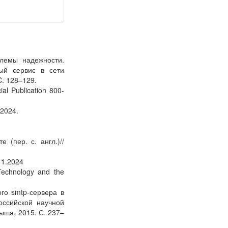
блемы надежности.
ый сервис в сети
C. 128–129.
ial Publication 800-
.2024.
(пер. с. англ.)//
11.2024
 Technology and the
го smtp-сервера в
оссийской научной
ыша, 2015. С. 237–