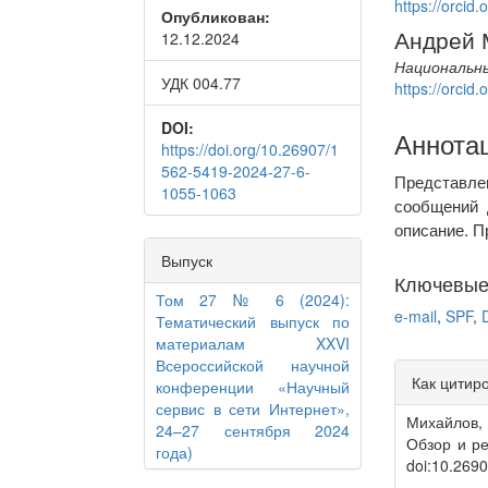
https://orci
Опубликован:
Conte
Андрей 
12.12.2024
Национальн
УДК 004.77
https://orci
DOI:
Аннота
https://doi.org/10.26907/1
562-5419-2024-27-6-
Представл
1055-1063
сообщений 
описание. 
Выпуск
Ключевые
Том 27 № 6 (2024):
e-mail
,
SPF
,
Тематический выпуск по
материалам XXVI
Article
Всероссийской научной
Как цитир
конференции «Научный
Detail
сервис в сети Интернет»,
Михайлов, 
24–27 сентября 2024
Обзор и р
года)
doi:10.269