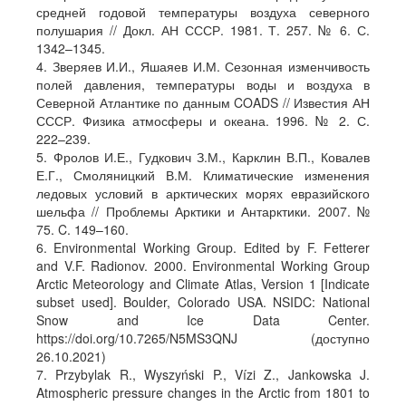
средней годовой температуры воздуха северного
полушария // Докл. АН СССР. 1981. Т. 257. № 6. С.
1342–1345.
4. Зверяев И.И., Яшаяев И.М. Сезонная изменчивость
полей давления, температуры воды и воздуха в
Северной Атлантике по данным COADS // Известия АН
СССР. Физика атмосферы и океана. 1996. № 2. С.
222–239.
5. Фролов И.Е., Гудкович З.М., Карклин В.П., Ковалев
Е.Г., Смоляницкий В.М. Климатические изменения
ледовых условий в арктических морях евразийского
шельфа // Проблемы Арктики и Антарктики. 2007. №
75. C. 149–160.
6. Environmental Working Group. Edited by F. Fetterer
and V.F. Radionov. 2000. Environmental Working Group
Arctic Meteorology and Climate Atlas, Version 1 [Indicate
subset used]. Boulder, Colorado USA. NSIDC: National
Snow and Ice Data Center.
https://doi.org/10.7265/N5MS3QNJ (доступно
26.10.2021)
7. Przybylak R., Wyszyński P., Vízi Z., Jankowska J.
Atmospheric pressure changes in the Arctic from 1801 to