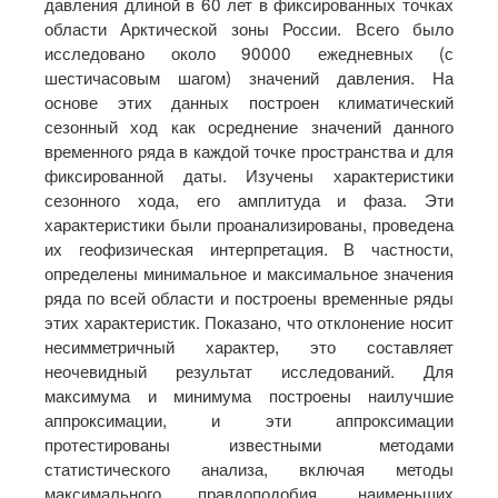
давления длиной в 60 лет в фиксированных точках
области Арктической зоны России. Всего было
исследовано около 90000 ежедневных (с
шестичасовым шагом) значений давления. На
основе этих данных построен климатический
сезонный ход как осреднение значений данного
временного ряда в каждой точке пространства и для
фиксированной даты. Изучены характеристики
сезонного хода, его амплитуда и фаза. Эти
характеристики были проанализированы, проведена
их геофизическая интерпретация. В частности,
определены минимальное и максимальное значения
ряда по всей области и построены временные ряды
этих характеристик. Показано, что отклонение носит
несимметричный характер, это составляет
неочевидный результат исследований. Для
максимума и минимума построены наилучшие
аппроксимации, и эти аппроксимации
протестированы известными методами
статистического анализа, включая методы
максимального правдоподобия, наименьших