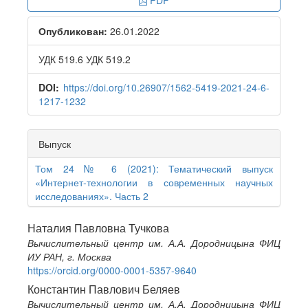
PDF
Sidebar
Опубликован:
26.01.2022
УДК 519.6 УДК 519.2
DOI:
https://doi.org/10.26907/1562-5419-2021-24-6-
1217-1232
Выпуск
Том 24 № 6 (2021): Тематический выпуск
«Интернет-технологии в современных научных
исследованиях». Часть 2
Main
Наталия Павловна Тучкова
Вычислительный центр им. А.А. Дородницына ФИЦ
Article
ИУ РАН, г. Москва
Content
https://orcid.org/0000-0001-5357-9640
Константин Павлович Беляев
Вычислительный центр им. А.А. Дородницына ФИЦ