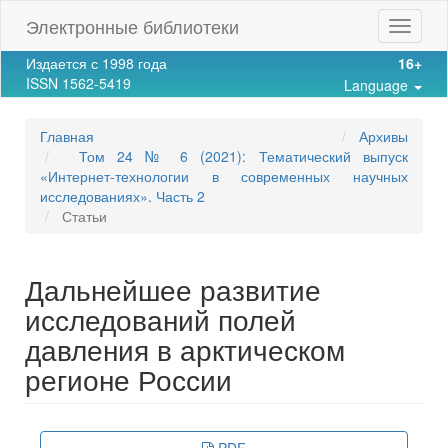
Main
Электронные библиотеки
Toggle
Navigation
navigat
Main
Издается с 1998 года
16+
Content
ISSN 1562-5419
Language
Sidebar
Главная
Архивы
Том 24 № 6 (2021): Тематический выпуск
«Интернет-технологии в современных научных
исследованиях». Часть 2
Статьи
Дальнейшее развитие
исследований полей
давления в арктическом
регионе России
Article