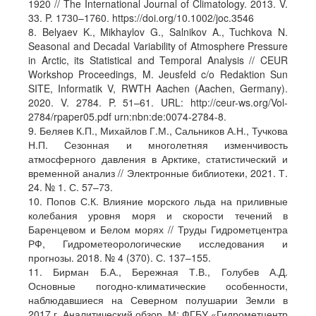
1920 // The International Journal of Climatology. 2013. V.
33. P. 1730–1760. https://doi.org/10.1002/joc.3546
8. Belyaev K., Mikhaylov G., Salnikov A., Tuchkova N.
Seasonal and Decadal Variability of Atmosphere Pressure
in Arctic, its Statistical and Temporal Analysis // CEUR
Workshop Proceedings, M. Jeusfeld c/o Redaktion Sun
SITE, Informatik V, RWTH Aachen (Aachen, Germany).
2020. V. 2784. P. 51–61. URL: http://ceur-ws.org/Vol-
2784/rpaper05.pdf urn:nbn:de:0074-2784-8.
9. Беляев К.П., Михайлов Г.М., Сальников А.Н., Тучкова
Н.П. Сезонная и многолетняя изменчивость
атмосферного давления в Арктике, статистический и
временной анализ // Электронные библиотеки, 2021. Т.
24. № 1. С. 57–73.
10. Попов С.К. Влияние морского льда на приливные
колебания уровня моря и скорости течений в
Баренцевом и Белом морях // Труды Гидрометцентра
РФ, Гидрометеорологические исследования и
прогнозы. 2018. № 4 (370). С. 137–155.
11. Бирман Б.А., Бережная Т.В., Голубев А.Д.
Основные погодно-климатические особенности,
наблюдавшиеся на Северном полушарии Земли в
2017 г. Аналитический обзор. М: ФГБУ «Гидрометцентр