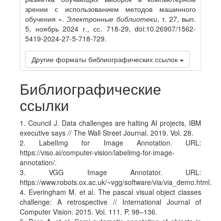
зрении с использованием методов машинного
обучения ».
Электронные библиотеки
, т. 27, вып.
5, ноябрь 2024 г., сс. 718-29, doi:10.26907/1562-
5419-2024-27-5-718-729.
Другие форматы библиографических ссылок
Библиографические
ссылки
1. Council J. Data challenges are halting AI projects, IBM
executive says // The Wall Street Journal. 2019. Vol. 28.
2. LabelImg for Image Annotation. URL:
https://viso.ai/computer-vision/labelimg-for-image-
annotation/.
3. VGG Image Annotator. URL:
https://www.robots.ox.ac.uk/~vgg/software/via/via_demo.html.
4. Everingham M. et al. The pascal visual object classes
challenge: A retrospective // International Journal of
Computer Vision. 2015. Vol. 111. P. 98–136.