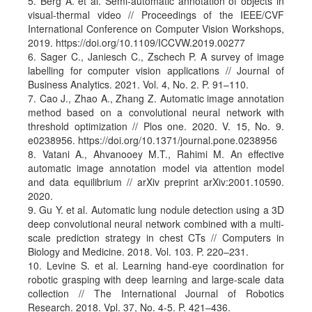
5. Berg A. et al. Semi-automatic annotation of objects in
visual-thermal video // Proceedings of the IEEE/CVF
International Conference on Computer Vision Workshops,
2019. https://doi.org/10.1109/ICCVW.2019.00277
6. Sager C., Janiesch C., Zschech P. A survey of image
labelling for computer vision applications // Journal of
Business Analytics. 2021. Vol. 4, No. 2. P. 91–110.
7. Cao J., Zhao A., Zhang Z. Automatic image annotation
method based on a convolutional neural network with
threshold optimization // Plos one. 2020. V. 15, No. 9.
e0238956. https://doi.org/10.1371/journal.pone.0238956
8. Vatani A., Ahvanooey M.T., Rahimi M. An effective
automatic image annotation model via attention model
and data equilibrium // arXiv preprint arXiv:2001.10590.
2020.
9. Gu Y. et al. Automatic lung nodule detection using a 3D
deep convolutional neural network combined with a multi-
scale prediction strategy in chest CTs // Computers in
Biology and Medicine. 2018. Vol. 103. P. 220–231.
10. Levine S. et al. Learning hand-eye coordination for
robotic grasping with deep learning and large-scale data
collection // The International Journal of Robotics
Research. 2018. Vpl. 37, No. 4-5. P. 421–436.