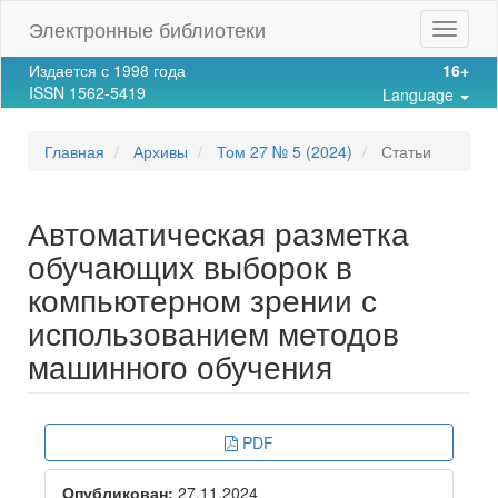
Main
Электронные библиотеки
Toggle
Navigation
navigat
Main
Издается с 1998 года
16+
Content
ISSN 1562-5419
Language
Sidebar
Главная
Архивы
Том 27 № 5 (2024)
Статьи
Автоматическая разметка
обучающих выборок в
компьютерном зрении с
использованием методов
машинного обучения
Article
PDF
Sidebar
Опубликован:
27.11.2024