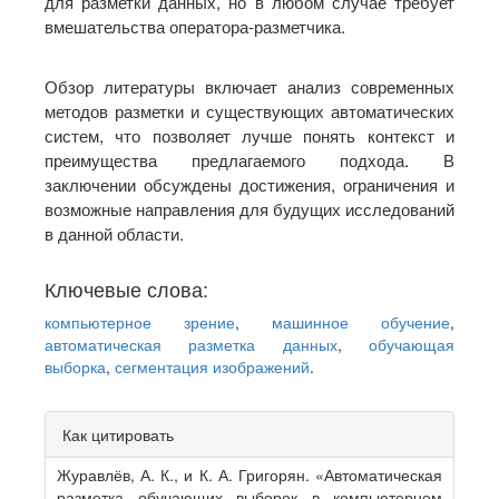
для разметки данных, но в любом случае требует
вмешательства оператора-разметчика.
Обзор литературы включает анализ современных
методов разметки и существующих автоматических
систем, что позволяет лучше понять контекст и
преимущества предлагаемого подхода. В
заключении обсуждены достижения, ограничения и
возможные направления для будущих исследований
в данной области.
Ключевые слова:
компьютерное зрение
,
машинное обучение
,
автоматическая разметка данных
,
обучающая
выборка
,
сегментация изображений
.
Article
Как цитировать
Details
Журавлёв, А. К., и К. А. Григорян. «Автоматическая
разметка обучающих выборок в компьютерном