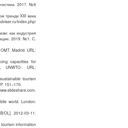
огистика. 2017. №6
м тренде XXI века
u/index.php/
изм: как индустрия
ации. 2019. №1. С.
, OMT. Madrid. URL:
ng capacities for
rid, UNWTO. URL:
 sustainable tourism
 P. 151–170.
/www.slideshare.com.
bile world. London:
B/OL]. 2012-03-11.
 tourism information