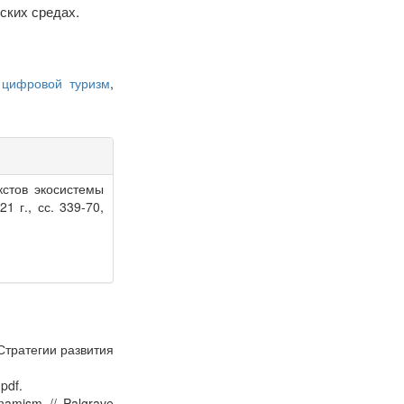
ских средах.
,
цифровой туризм
,
кстов экосистемы
21 г., сс. 339-70,
Стратегии развития
pdf.
ynamism // Palgrave