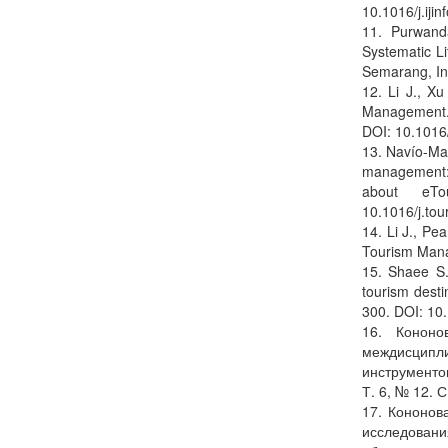
10.1016/j.iji
11. Purwand
Systematic Li
Semarang, In
12. Li J., Xu
Management. 
DOI: 10.1016
13. Navío-Ma
management: 3
about eT
10.1016/j.to
14. Li J., Pea
Tourism Mana
15. Shaee S.
tourism dest
300. DOI: 10
16. Кононо
междисципл
инструментов
Т. 6, № 12. С
17. Кононов
исследовани