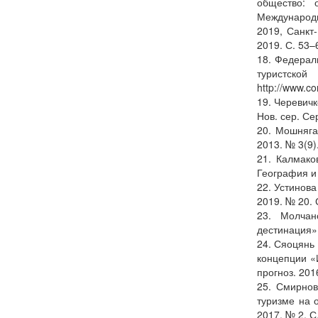
общество: 
Международн
2019, Санкт
2019. С. 53–
18. Федераль
турист
http://www.
19. Черевичк
Нов. сер. Се
20. Мошняга
2013. № 3(9)
21. Калмако
География и т
22. Устинова
2019. № 20. 
23. Молчан
дестинация» 
24. Сяоцянь
концепции «
прогноз. 201
25. Смирнов
туризме на 
2017. № 2. С