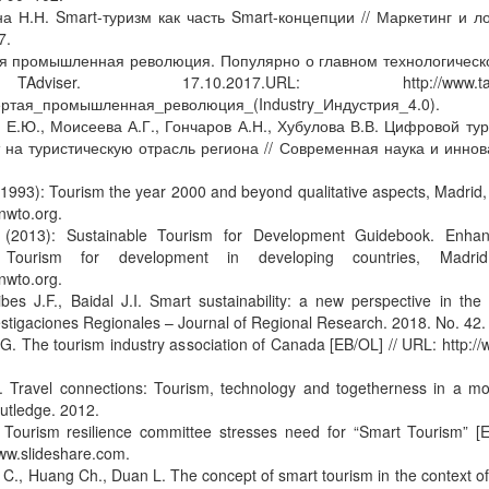
на Н.Н. Smart-туризм как часть Smart-концепции // Маркетинг и л
7.
ая промышленная революция. Популярно о главном технологическо
ser. 17.10.2017.URL: http://www.tadviser.r
ертая_промышленная_революция_(Industry_Индустрия_4.0).
 Е.Ю., Моисеева А.Г., Гончаров А.Н., Хубулова В.В. Цифровой тур
т на туристическую отрасль региона // Современная наука и иннов
993): Tourism the year 2000 and beyond qualitative aspects, Madrid
nwto.org.
2013): Sustainable Tourism for Development Guidebook. Enhanci
e Tourism for development in developing countries, Mad
nwto.org.
bes J.F., Baidal J.I. Smart sustainability: a new perspective in the
estigaciones Regionales – Journal of Regional Research. 2018. No. 42.
S.G. The tourism industry association of Canada [EB/OL] // URL: http:/
. Travel connections: Tourism, technology and togetherness in a mo
utledge. 2012.
ourism resilience committee stresses need for “Smart Tourism” [E
ww.slideshare.com.
u C., Huang Ch., Duan L. The concept of smart tourism in the context of