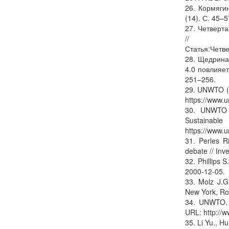
26. Кормяги
(14). С. 45–5
27. Четверт
// TAdvi
Статья:Четв
28. Щедрина
4.0 повлияе
251–256.
29. UNWTO (1
https://www.u
30. UNWTO (
Sustainabl
https://www.u
31. Perles Ri
debate // Inv
32. Phillips 
2000-12-05.
33. Molz J.G
New York, Ro
34. UNWTO. T
URL: http://w
35. Li Yu., H