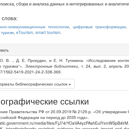
поиска, сбора и анализа данных и интегрированных и аналитиче
 слова:
нно-коммуникационные технологии
,
цифровые трансформации
 туризм
,
eTourism
,
smart tourism
.
овать
s
О. В. ., Д. Е. Прокудин, и Е. Н. Тупикина. «Исследование конте
о туризма“».
Электронные библиотеки
, т. 24, вып. 2, апрель 20
07/1562-5419-2021-24-2-338-369.
орматы библиографических ссылок
ографические ссылки
ение Правительства РФ от 20.09.2019 № 2129-р. «Об утверждении 
оссийской Федерации на период до 2035 года».
static.government.ru/media/files/FjJ74rYOaVA4yzPAshEulYxmWSpB4lrM.
. Interdisciplinarity revisited: evidence for research impact and d