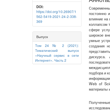
DOI:
Современн
https://doi.org/10.26907/1
постоянно и
562-5419-2021-24-2-338-
влияние на 
369
коллапсом т
сфере услу
широкое вне
Выпуск
умные устр
Том 24 № 2 (2021):
создания н
Тематический выпуск
представит
«Научный сервис в сети
дискурса.
Интернет». Часть 2
последовате
междисципл
подбора и к
информации
Web of Scie
материалы 
Полученные
исследован