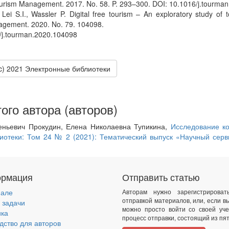
Tourism Management. 2017. No. 58. P. 293–300. DOI: 10.1016/j.tourma
 Lei S.I., Wassler P. Digital free tourism – An exploratory study of to
gement. 2020. No. 79. 104098.
/j.tourman.2020.104098
(c) 2021 Электронные библиотеки
ого автора (авторов)
еньевич Прокудин, Елена Николаевна Тупикина,
Исследование ко
иотеки: Том 24 № 2 (2021): Тематический выпуск «Научный серви
рмация
Отправить статью
нале
Авторам нужно зарегистрирова
отправкой материалов, или, если в
 задачи
можно просто войти со своей уче
ика
процесс отправки, состоящий из пят
дство для авторов