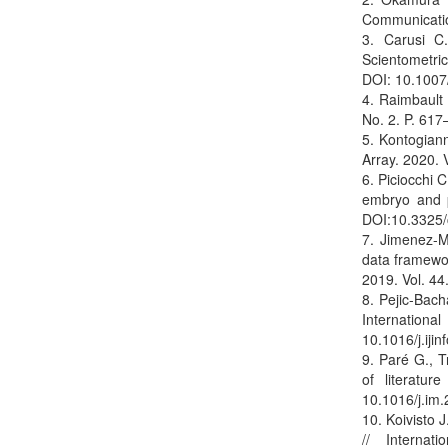
Communicatio
3. Carusi C.
Scientometric
DOI: 10.100
4. Raimbault 
No. 2. P. 61
5. Kontogianni
Array. 2020. 
6. Piciocchi C
embryo and p
DOI:10.3325/
7. Jimenez-M
data framewor
2019. Vol. 44
8. Pejic-Bach
Internatio
10.1016/j.iji
9. Paré G., 
of literatu
10.1016/j.im
10. Koivisto 
// Interna