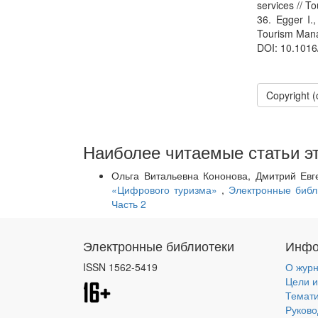
services // 
36. Egger I.,
Tourism Mana
DOI: 10.1016
Copyright 
Наиболее читаемые статьи эт
Ольга Витальевна Кононова, Дмитрий Евг
«Цифрового туризма»
,
Электронные библ
Часть 2
Электронные библиотеки
Инфо
ISSN 1562-5419
О жур
Цели и
Темат
Руково