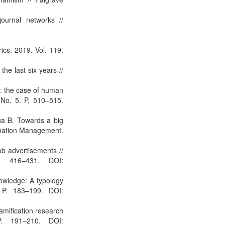
journal networks //
rics. 2019. Vol. 119.
the last six years //
pe: the case of human
 No. 5. P. 510–515.
ua B. Towards a big
ormation Management.
ob advertisements //
P. 416–431. DOI:
nowledge: A typology
 P. 183–199. DOI:
gamification research
P. 191–210. DOI: