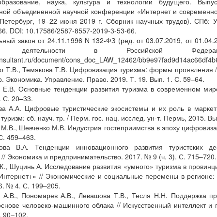
образование, наука, культура и технологии будущего. Выпу
ой объединенной научной конференции «Интернет и современно
-Петербург, 19–22 июня 2019 г. Сборник научных трудов). СПб: 
66. DOI: 10.17586/2587-8557-2019-3-53-66.
ный закон от 24.11.1996 N 132-ФЗ (ред. от 03.07.2019, от 01.04.
ской деятельности в Российской Федер
consultant.ru/document/cons_doc_LAW_12462/bb9e97fad9d14ac66df4
о Т.В., Темякова Т.В. Цифровизация туризма: формы проявления // 
р. Экономика. Управление. Право. 2019. Т. 19. Вып. 1. С. 59–64.
 Е.В. Основные тенденции развития туризма в современном мире
. С. 20–33.
ва А.А. Цифровые туристические экосистемы и их роль в маркети
уризм: сб. науч. тр. / Перм. гос. нац. исслед. ун-т. Пермь, 2015. Вы
 М.В., Шевченко М.В. Индустрия гостеприимства в эпоху цифровизац
С. 459–463.
ова В.А. Тенденции инновационного развития туристских де
// Экономика и предпринимательство. 2017. № 9 (ч. 3). С. 715–720.
 К., Шуцинь А. Исследование развития «умного» туризма в провинц
Интернет+» // Экономические и социальные перемены в регионе: 
6. № 4. С. 199–205.
 А.В., Пономарев А.В., Левашова Т.В., Тесля Н.Н. Поддержка п
основе человеко-машинного облака // Искусственный интеллект и
. 90–102.