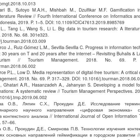
nfomgt.2018.10.013
ari B., Sutoyo M.A.H., Mishbah M., Dzulfikar M.F. Gamification 
terature Review // Fourth International Conference on Informatics a
donesia, 2019. P. 1–5. DOI: 10.1109/ICIC47613.2019.8985769
 L., Tang L., Wang S., Li L. Big data in tourism research: A literatu
2018. No. 68. 301e323.
/j.tourman.2018.03.009
rco J., Ruiz-Gómez L.M., Sevilla-Sevilla C. Progress in information te
0 years on T and 20 years after the internet – Revisiting Buhalis & 
ourism // Tourism Management. 2018. No. 69. P. 
urman.2018.06.002
rce P.L., Low D. Media representation of digital-free tourism: A critical 
gement. 2018. No. 69. P. 317–329. DOI: 10.1016/j.tourman.2018.06.
, Ghatari A.R., Hasanzadeh A., Jahanyan S. Developing a model fo
inations: A systematic review // Tourism Management Perspectives. 20
.1016/j.tmp.2019.06.002
ва О.В., Ляпин С.Х., Прокудин Д.Е. Исследование термин
инарного научного направления «цифровая экономика» с
 контекстного анализа // International Journal of Open Information 
. 57–66.
а О.В., Прокудин Д.Е., Смирнова П.В. Технологии изучения конте
ях основных направлений геймификации в городском развитии 