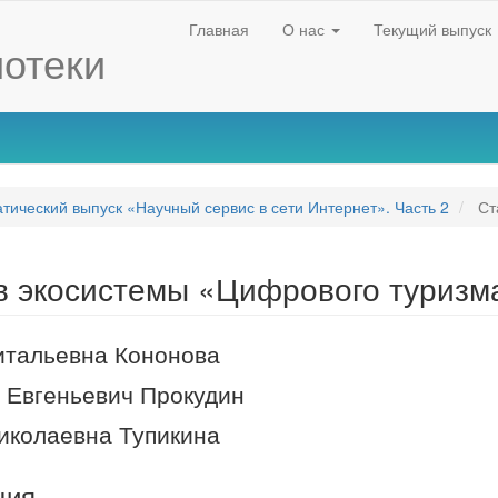
Главная
О нас
Текущий выпуск
отеки
атический выпуск «Научный сервис в сети Интернет». Часть 2
Ст
в экосистемы «Цифрового туризм
итальевна Кононова
 Евгеньевич Прокудин
nt
иколаевна Тупикина
ция