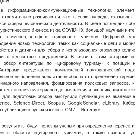
ые информационно-коммуникационные технологии, элемен
 стремительно развиваются, что, в свою очередь, оказывает
все сферы человеческой деятельности. В свете последних соб
уристического бизнеса из-за COVID-19, большой научный инте
г, а именно, к сфере «цифрового туризма». Цифровой тур
дрение новых технологий, таких как социальные сети и моби
ойства и датчики для сбора и использования огромного коли
овых ценностных предложений. В связи с этим авторами п
ь обзор литературы по «цифровому туризму» с позиций н
 Авторами представлен комплексный науковедческий под
льное выполнение всех этапов обзора от определения термин
инарного направления, формирования поисковых запросов, ка
онтент-анализа материалов до выявления и экспликация контек
 для подготовки обзора выступили публикации из академиче
nce, Science-Direct, Scopus, GoogleScholar, eLibrary, Кибе
и публикации в русскоязычных СМИ – Интегрум.
 результаты будут полезны ученым при определении перспект
ий в области «цифрового туризма», а также позволят уг