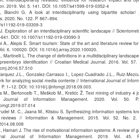
n. 2019. Vol. 5. 141. DOI: 10.1057/s41599-019-0352-4
, Bianchi G. A look at interdisciplinarity using bipartite scholar/ 
s. 2020. No. 122. P. 867–894.
7/s11192-019-03309-3
J. Exploration of an interdisciplinary scientific landscape // Scientomet
7–641. DOI: 10.1007/s11192-019-03090-3
 A., Alepis E. Smart tourism: State of the art and literature review for 
Vol. 6. 100020. DOI: 10.1016/j.array.2020.100020.
., Martinelli L. The change of definitions in a multidisciplinary landsca
reembryo identification // Croatian Medical Journal. 2016. Vol. 57.
cmj.2016.57.510
arquez J.L., Gonzalez-Carrasco I., Lopez-Cuadrado J.L., Ruiz-Mezc
k for analyzing social media contente // International Journal of Inf
. P. 1–12. DOI: 10.1016/j.ijinfomgt.2018.09.003.
a M., Bertoncelb T., Meškob M., Krstićc Ž. Text mining of industry 4 j
nal Journal of Information Management. 2020. Vol. 50. 
nfomgt.2019.07.014
Trudel M. C., Jaana M., Kitsiou S. Synthesizing information systems k
re reviews // Information & Management. 2015. Vol. 52. No. 2.
.2014.08.008
J., Hamari J. The rise of motivational information systems: A review of 
tional Journal of Information Management. 2019. Vol. 45. 