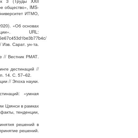
ск 3 (Труды XXII
е общество», IMS-
Университет ИТМО,
2020). «Об основах
ации». URL:
b6e67c453d1be3b77b4c/
Изв. Сарат. ун-та.
 // Вестник РМАТ.
нге дестинаций //
п. 14. С. 57–62.
ии // Эпоха науки.
стинаций: «умная
ии Цзянси в рамках
факты, тенденции,
ринятия решений в
 принятие решений.