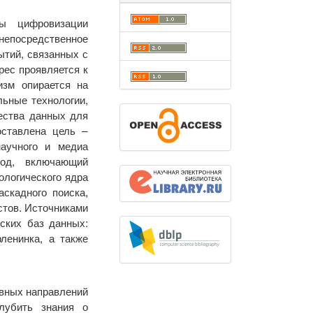
ты цифровизации
 непосредственное
ытий, связанных с
рес проявляется к
изм опирается на
льные технологии,
чества данных для
оставлена цель –
аучного и медиа
ход, включающий
ологического ядра
скадного поиска,
стов. Источниками
ских баз данных:
рленинка, а также
ивных направлений
лубить знания о