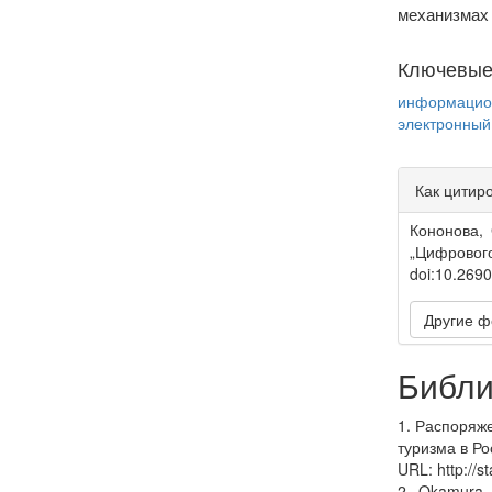
механизмах 
Ключевые
информацио
электронный
Article
Как цитир
Detail
Кононова, 
„Цифровог
doi:10.269
Другие ф
Библи
1. Распоряж
туризма в Р
URL: http://
2. Okamura K