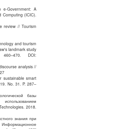
in e-Government: A
nd Computing (ICIC).
re review // Tourism
chnology and tourism
Law's landmark study
460–470. DOI:
discourse analysis //
027
r sustainable smart
19. No. 31. P. 287–
ологической базы
 использованием
Technologies. 2018.
кстного знания при
// Информационное