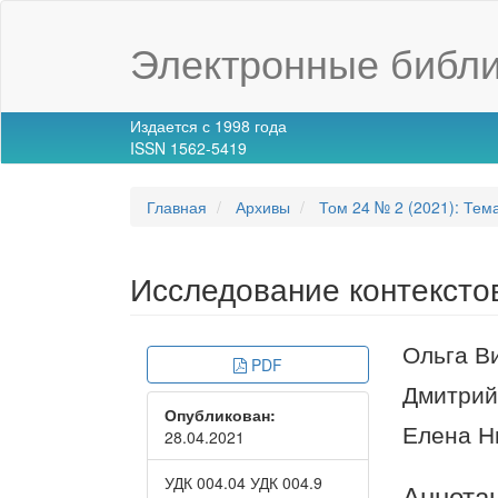
Main
Navigation
Электронные библи
Main
Content
Sidebar
Издается с 1998 года
ISSN 1562-5419
Главная
Архивы
Том 24 № 2 (2021): Тем
Исследование контексто
Article
Main
Ольга В
PDF
Sidebar
Article
Дмитрий
Опубликован:
Conte
Елена Н
28.04.2021
УДК 004.04 УДК 004.9
Аннота