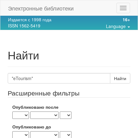
Main
Электронные библиотеки
Toggle
Navigation
navigat
Main
Издается с 1998 года
16+
Content
ISSN 1562-5419
Language
Sidebar
Найти
Поиск
статей
Расширенные фильтры
Опубликовано после
Опубликовано до