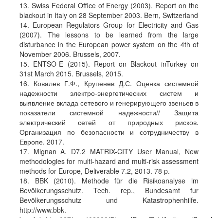
13. Swiss Federal Office of Energy (2003). Report on the
blackout in Italy on 28 September 2003. Bern, Switzerland
14. European Regulators Group for Electricity and Gas
(2007). The lessons to be learned from the large
disturbance in the European power system on the 4th of
November 2006. Brussels, 2007.
15. ENTSO-E (2015). Report on Blackout inTurkey on
31st March 2015. Brussels, 2015.
16. Ковалев Г.Ф., Крупенев Д.С. Оценка системной
надежности электро-энергетических систем и
выявление вклада сетевого и генерирующего звеньев в
показатели системной надежности// Защита
электрический сетей от природных рисков.
Организация по безопасности и сотрудничеству в
Европе. 2017.
17. Mignan A. D7.2 MATRIX-CITY User Manual, New
methodologies for multi-hazard and multi-risk assessment
methods for Europe, Deliverable 7.2, 2013. 78 p.
18. BBK (2010). Methode für die Risikoanalyse im
Bevölkerungsschutz. Tech. rep., Bundesamt fur
Bevölkerungsschutz und Katastrophenhilfe.
http://www.bbk.