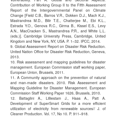
Contribution of Working Group II to the Fifth Assessment
Report of the Intergovernmental Panel on Climate
Change [Field C.B., Barros V.R., Dokken D.J., Mach K.J.,
Mastrandrea M.D., Bilir T.E., Chatterjee M., Ebi K.L.,
Estrada Y.O., Genova R.C., Girma B., Kissel E.S., Levy
A.N., MacCracken S., Mastrandrea P.R., and White L.L.
(eds.)]. Cambridge University Press, Cambridge, United
Kingdom and New York, NY, USA. P. 1–32. IPCC, 2014.
9. Global Assessment Report on Disaster Risk Reduction.
United Nation Office for Disaster Risk Reduction, Geneva,
2013.
10. Risk assessment and mapping guidelines for disaster
management. European Commission staff working paper,
European Union, Brussels, 2011.
11. A Community approach on the prevention of natural
and man-made disasters. 2010. Risk Assessment and
Mapping Guideline for Disaster Management. European
Commission Staff Working Paper 1626, Brussels, 2010.
12. Battaglini A., Lilliestam J., Haas A., Patt A.
Development of SuperSmart Grids for a more efficient
utilization of electricity from renewable sources// J. of
Cleaner Production. Vol. 17, No 10. P. 911–918.