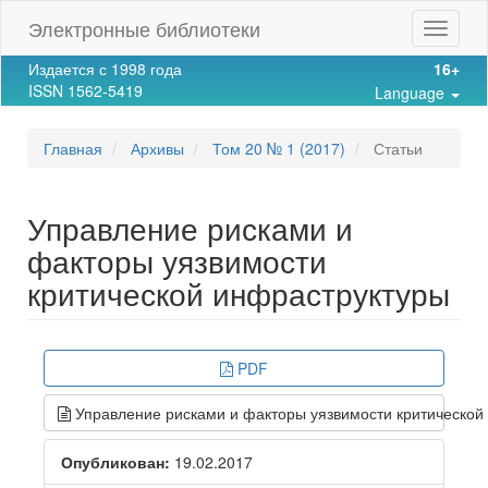
Main
Электронные библиотеки
Toggle
Navigation
navigat
Main
Издается с 1998 года
16+
Content
ISSN 1562-5419
Language
Sidebar
Главная
Архивы
Том 20 № 1 (2017)
Статьи
Управление рисками и
факторы уязвимости
критической инфраструктуры
Article
PDF
Sidebar
Управление рисками и факторы уязвимости критической
Опубликован:
19.02.2017