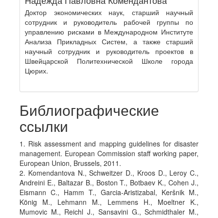
Надежда Павловна Комендантова
Доктор экономических наук, старший научный
сотрудник и руководитель рабочей группы по
управлению рисками в Международном Институте
Анализа Прикладных Систем, а также старший
научный сотрудник и руководитель проектов в
Швейцарской Политехнической Школе города
Цюрих.
Библиографические
ссылки
1. Risk assessment and mapping guidelines for disaster
management. European Commission staff working paper,
European Union, Brussels, 2011.
2. Komendantova N., Schweitzer D., Kroos D., Leroy C.,
Andreini E., Baltazar B., Boston T., Botbaev K., Cohen J.,
Eismann C., Hamm T., Garcia-Aristizabal, Keršnik M.,
König M., Lehmann M., Lemmens H., Moeltner K.,
Mumovic M., Reichl J., Sansavini G., Schmidthaler M.,