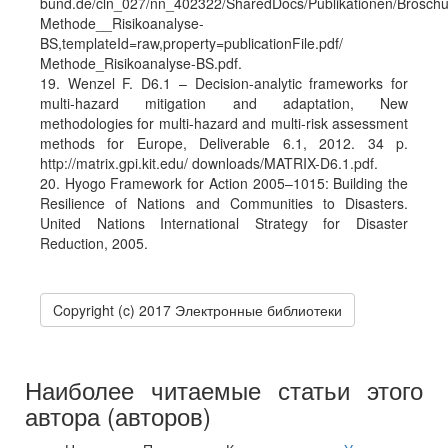
bund.de/cln_027/nn_402322/SharedDocs/Publikationen/Broschu
Methode__Risikoanalyse-
BS,templateId=raw,property=publicationFile.pdf/
Methode_Risikoanalyse-BS.pdf.
19. Wenzel F. D6.1 – Decision-analytic frameworks for
multi-hazard mitigation and adaptation, New
methodologies for multi-hazard and multi-risk assessment
methods for Europe, Deliverable 6.1, 2012. 34 p.
http://matrix.gpi.kit.edu/ downloads/MATRIX-D6.1.pdf.
20. Hyogo Framework for Action 2005–1015: Building the
Resilience of Nations and Communities to Disasters.
United Nations International Strategy for Disaster
Reduction, 2005.
Copyright (c) 2017 Электронные библиотеки
Наиболее читаемые статьи этого
автора (авторов)