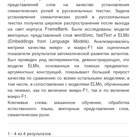
представлений слов на качество установления
семантических ролей в русскоязычных текстах. Задача
установления семантических ролей в русскоязычных
текстах получила широкое распространение после выхода
на свет корпуса FrameBank. Были исследованы модели
векторных представлений слов word2vec, fastText и ELMo
(Embeddings from Language Models). Анализировались
метрики качества микро- и макро-F1 как оценочные
показатели результатов автоматической разметки актантов.
Был проведен ряд экспериментов, демонстрирующих, что
модели ELMo, основанные на токенах предикатно-
аргументных конструкций, показывают больший прирост
качества по сравнению со всеми остальными моделями, в
том числе, в сопоставлении с моделями ELMo, обученными
на леммах, как по величине микро-F1, так и по величине
макро-F1.
Ключевые слова:
машинное обучение, обработка
естественного языка, векторные представления слов,
семантические роли.
1 - 4 из 4 результатов