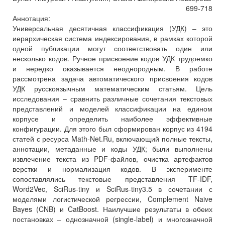
699-718
Аннотация:
Универсальная десятичная классификация (УДК) – это
иерархическая система индексирования, в рамках которой
одной публикации могут соответствовать один или
несколько кодов. Ручное присвоение кодов УДК трудоемко
и нередко оказывается неоднородным. В работе
рассмотрена задача автоматического присвоения кодов
УДК русскоязычным математическим статьям. Цель
исследования – сравнить различные сочетания текстовых
представлений и моделей классификации на едином
корпусе и определить наиболее эффективные
конфигурации. Для этого был сформирован корпус из 4194
статей с ресурса Math-Net.Ru, включающий полные тексты,
аннотации, метаданные и коды УДК; были выполнены
извлечение текста из PDF-файлов, очистка артефактов
верстки и нормализация кодов. В эксперименте
сопоставлялись текстовые представления TF-IDF,
Word2Vec, SciRus-tiny и SciRus-tiny3.5 в сочетании с
моделями логистической регрессии, Complement Naive
Bayes (CNB) и CatBoost. Наилучшие результаты в обеих
постановках – однозначной (single-label) и многозначной