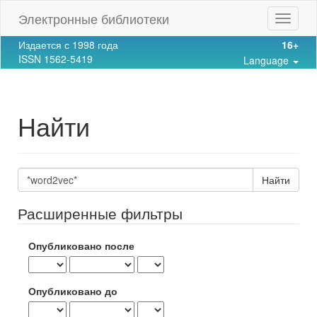
Main
Электронные библиотеки
Toggle
Navigation
navigat
Main
Издается с 1998 года
16+
Content
ISSN 1562-5419
Language
Sidebar
Найти
Поиск
статей
Расширенные фильтры
Опубликовано после
Опубликовано до