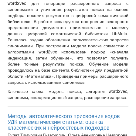
word2vec для генерации расширенного запроса с
синонимами и уточнения результатов поиска на основе
подбора похожих документов в цифровой семантической
библиотеке. В работе исследуется построение векторного
представления документов применительно к массиву
данных цифровой семантической библиотеки LibMeta.
Решалась задача обогащения пользовательских запросов
синонимами. При построении модели поиска совместно с
алгоритмами word2vec использован подход «сначала
индексация, затем обучение», что позволяет получить
более точные результаты поиска. Обучение модели
проводилось на базе контента библиотеки для предметной
области «Математика». Приведены примеры расширенного
запроса с использованием синонимов.
Ключевые слова:
модель поиска, алгоритм word2vec,
синонимы, информационный запрос, расширение запроса.
Методы автоматического присвоения кодов
УДК математическим статьям: оценка
классических и нейросетевых подходов
Булат Тимурович Гизатуллин, Ольга Авенировна Невзорова