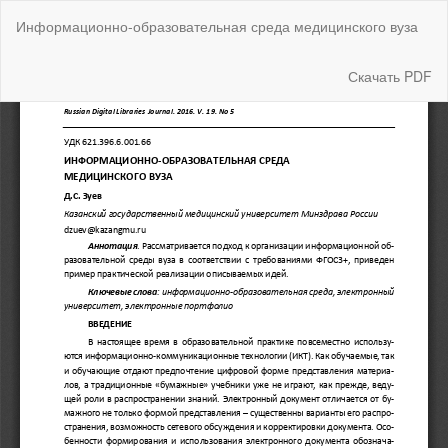
Вернуться
Информационно-образовательная среда медицинского вуза
к
Подробностям
о
Скачать
Скачать PDF
статье