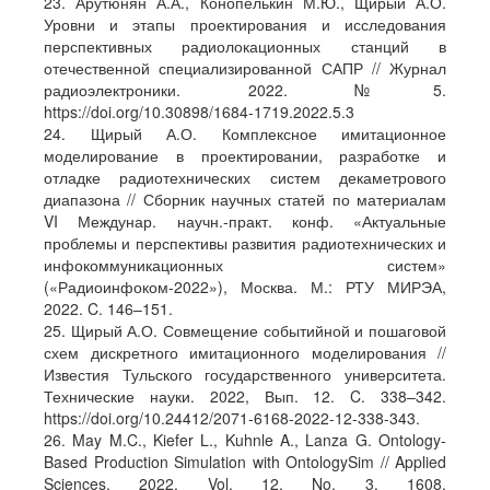
23. Арутюнян А.А., Конопелькин М.Ю., Щирый А.О.
Уровни и этапы проектирования и исследования
перспективных радиолокационных станций в
отечественной специализированной САПР // Журнал
радиоэлектроники. 2022. №5.
https://doi.org/10.30898/1684-1719.2022.5.3
24. Щирый А.О. Комплексное имитационное
моделирование в проектировании, разработке и
отладке радиотехнических систем декаметрового
диапазона // Сборник научных статей по материалам
VI Междунар. научн.-практ. конф. «Актуальные
проблемы и перспективы развития радиотехнических и
инфокоммуникационных систем»
(«Радиоинфоком-2022»), Москва. М.: РТУ МИРЭА,
2022. C. 146–151.
25. Щирый А.О. Совмещение событийной и пошаговой
схем дискретного имитационного моделирования //
Известия Тульского государственного университета.
Технические науки. 2022, Вып. 12. C. 338–342.
https://doi.org/10.24412/2071-6168-2022-12-338-343.
26. May M.C., Kiefer L., Kuhnle A., Lanza G. Ontology-
Based Production Simulation with OntologySim // Applied
Sciences. 2022. Vol. 12, No. 3, 1608.