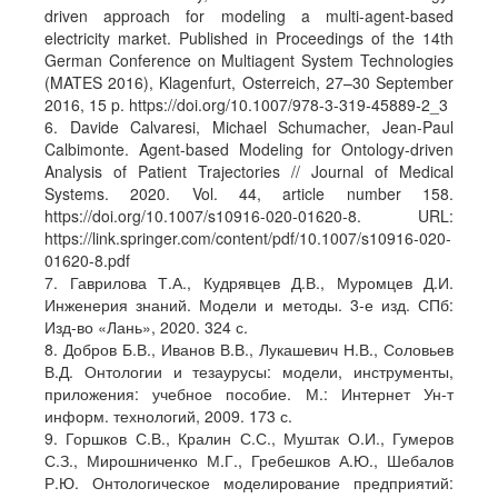
driven approach for modeling a multi-agent-based
electricity market. Published in Proceedings of the 14th
German Conference on Multiagent System Technologies
(MATES 2016), Klagenfurt, Osterreich, 27–30 September
2016, 15 p. https://doi.org/10.1007/978-3-319-45889-2_3
6. Davide Calvaresi, Michael Schumacher, Jean-Paul
Calbimonte. Agent-based Modeling for Ontology-driven
Analysis of Patient Trajectories // Journal of Medical
Systems. 2020. Vol. 44, article number 158.
https://doi.org/10.1007/s10916-020-01620-8. URL:
https://link.springer.com/content/pdf/10.1007/s10916-020-
01620-8.pdf
7. Гаврилова Т.А., Кудрявцев Д.В., Муромцев Д.И.
Инженерия знаний. Модели и методы. 3-е изд. СПб:
Изд-во «Лань», 2020. 324 с.
8. Добров Б.В., Иванов В.В., Лукашевич Н.В., Соловьев
В.Д. Онтологии и тезаурусы: модели, инструменты,
приложения: учебное пособие. М.: Интернет Ун-т
информ. технологий, 2009. 173 с.
9. Горшков С.В., Кралин С.С., Муштак О.И., Гумеров
С.З., Мирошниченко М.Г., Гребешков А.Ю., Шебалов
Р.Ю. Онтологическое моделирование предприятий: