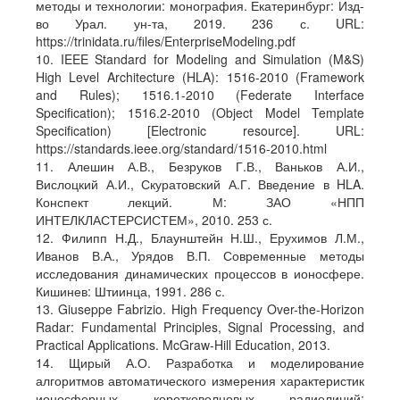
методы и технологии: монография. Екатеринбург: Изд-
во Урал. ун-та, 2019. 236 с. URL:
https://trinidata.ru/files/EnterpriseModeling.pdf
10. IEEE Standard for Modeling and Simulation (M&S)
High Level Architecture (HLA): 1516-2010 (Framework
and Rules); 1516.1-2010 (Federate Interface
Specification); 1516.2-2010 (Object Model Template
Specification) [Electronic resource]. URL:
https://standards.ieee.org/standard/1516-2010.html
11. Алешин А.В., Безруков Г.В., Ваньков А.И.,
Вислоцкий А.И., Скуратовский А.Г. Введение в HLA.
Конспект лекций. М: ЗАО «НПП
ИНТЕЛКЛАСТЕРСИСТЕМ», 2010. 253 с.
12. Филипп Н.Д., Блаунштейн Н.Ш., Ерухимов Л.М.,
Иванов В.А., Урядов В.П. Современные методы
исследования динамических процессов в ионосфере.
Кишинев: Штиинца, 1991. 286 с.
13. Giuseppe Fabrizio. High Frequency Over-the-Horizon
Radar: Fundamental Principles, Signal Processing, and
Practical Applications. McGraw-Hill Education, 2013.
14. Щирый А.О. Разработка и моделирование
алгоритмов автоматического измерения характеристик
ионосферных коротковолновых радиолиний: