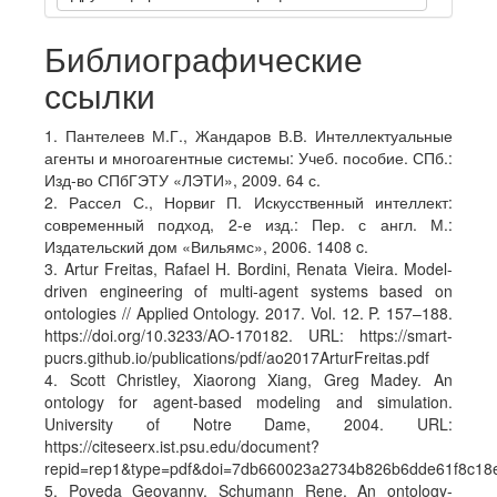
Библиографические
ссылки
1. Пантелеев М.Г., Жандаров В.В. Интеллектуальные
агенты и многоагентные системы: Учеб. пособие. СПб.:
Изд-во СПбГЭТУ «ЛЭТИ», 2009. 64 с.
2. Рассел С., Норвиг П. Искусственный интеллект:
современный подход, 2-е изд.: Пер. с англ. М.:
Издательский дом «Вильямс», 2006. 1408 c.
3. Artur Freitas, Rafael H. Bordini, Renata Vieira. Model-
driven engineering of multi-agent systems based on
ontologies // Applied Ontology. 2017. Vol. 12. P. 157–188.
https://doi.org/10.3233/AO-170182. URL: https://smart-
pucrs.github.io/publications/pdf/ao2017ArturFreitas.pdf
4. Scott Christley, Xiaorong Xiang, Greg Madey. An
ontology for agent-based modeling and simulation.
University of Notre Dame, 2004. URL:
https://citeseerx.ist.psu.edu/document?
repid=rep1&type=pdf&doi=7db660023a2734b826b6dde61f8c18
5. Poveda Geovanny, Schumann Rene. An ontology-