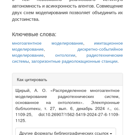
автономность и асинхронность агентов. Совмещение
двух схем моделирования позволяет объединить их
достоинства.
Ключевые слова:
многоагентное моделирование
,
имитационное
моделирование
,
дискретно-событийное
моделирование
,
онтологии
,
радиотехнические
системы
,
загоризонтные радиолокационные станции
.
Article
Как цитировать
Details
Щирый, А. О. «Распределенное многоагентное
моделирование радиотехнических систем,
основанное на онтологиях».
Электронные
библиотеки
, т. 27, вып. 6, декабрь 2024 г., сс.
1109-25, doi:10.26907/1562-5419-2024-27-6-1109-
1125.
Другие форматы библиографических ссылок