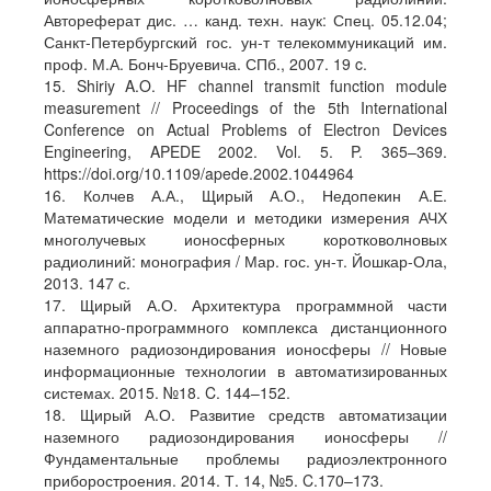
Автореферат дис. … канд. техн. наук: Спец. 05.12.04;
Санкт-Петербургский гос. ун-т телекоммуникаций им.
проф. М.А. Бонч-Бруевича. СПб., 2007. 19 c.
15. Shiriy A.O. HF channel transmit function module
measurement // Proceedings of the 5th International
Conference on Actual Problems of Electron Devices
Engineering, APEDE 2002. Vol. 5. P. 365–369.
https://doi.org/10.1109/apede.2002.1044964
16. Колчев А.А., Щирый А.О., Недопекин А.Е.
Математические модели и методики измерения АЧХ
многолучевых ионосферных коротковолновых
радиолиний: монография / Мар. гос. ун-т. Йошкар-Ола,
2013. 147 с.
17. Щирый А.О. Архитектура программной части
аппаратно-программного комплекса дистанционного
наземного радиозондирования ионосферы // Новые
информационные технологии в автоматизированных
системах. 2015. №18. C. 144–152.
18. Щирый А.О. Развитие средств автоматизации
наземного радиозондирования ионосферы //
Фундаментальные проблемы радиоэлектронного
приборостроения. 2014. Т. 14, №5. C.170–173.