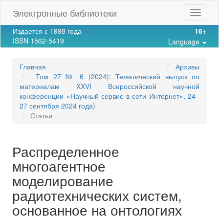
Main
Электронные библиотеки
Toggle
Navigation
navigat
Main
Издается с 1998 года
16+
Content
ISSN 1562-5419
Language
Sidebar
Главная
Архивы
Том 27 № 6 (2024): Тематический выпуск по
материалам XXVI Всероссийской научной
конференции «Научный сервис в сети Интернет», 24–
27 сентября 2024 года)
Статьи
Распределенное
многоагентное
моделирование
радиотехнических систем,
основанное на онтологиях