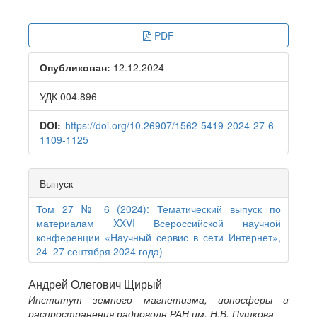
Article
PDF
Sidebar
Опубликован:
12.12.2024
УДК 004.896
DOI:
https://doi.org/10.26907/1562-5419-2024-27-6-
1109-1125
Выпуск
Том 27 № 6 (2024): Тематический выпуск по
материалам XXVI Всероссийской научной
конференции «Научный сервис в сети Интернет»,
24–27 сентября 2024 года)
Main
Андрей Олегович Щирый
Институт земного магнетизма, ионосферы и
Article
распространения радиоволн РАН им. Н.В. Пушкова