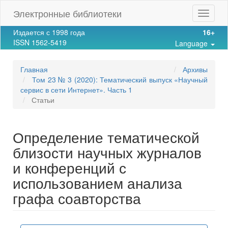
Main
Электронные библиотеки
Toggle
Navigation
navigat
Main
Издается с 1998 года
16+
Content
ISSN 1562-5419
Language
Sidebar
Главная
Архивы
Том 23 № 3 (2020): Тематический выпуск «Научный
сервис в сети Интернет». Часть 1
Статьи
Определение тематической
близости научных журналов
и конференций с
использованием анализа
графа соавторства