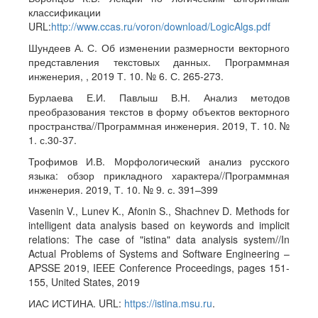
классификации
URL:
http://www.ccas.ru/voron/download/LogicAlgs.pdf
Шундеев А. С. Об изменении размерности векторного
представления текстовых данных. Программная
инженерия, , 2019 Т. 10. № 6. С. 265-273.
Бурлаева Е.И. Павлыш В.Н. Анализ методов
преобразования текстов в форму объектов векторного
пространства//Программная инженерия. 2019, Т. 10. №
1. с.30-37.
Трофимов И.В. Морфологический анализ русского
языка: обзор прикладного характера//Программная
инженерия. 2019, Т. 10. № 9. с. 391–399
Vasenin V., Lunev K., Afonin S., Shachnev D. Methods for
intelligent data analysis based on keywords and implicit
relations: The case of "istina" data analysis system//In
Actual Problems of Systems and Software Engineering –
APSSE 2019, IEEE Conference Proceedings, pages 151-
155, United States, 2019
ИАС ИСТИНА. URL:
https://istina.msu.ru
.