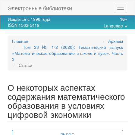
Main
Электронные библиотеки
Toggle
Navigation
navigat
Main
Издается с 1998 года
16+
Content
ISSN 1562-5419
Language
Sidebar
Главная
Архивы
Том 23 № 1-2 (2020): Тематический выпуск
«Математическое образование в школе и вузе». Часть
3
Статьи
О некоторых аспектах
содержания математического
образования в условиях
цифровой экономики
Article