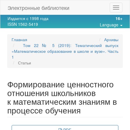
Main
Электронные библиотеки
Toggle
Navigation
navigat
Main
Издается с 1998 года
16+
Content
ISSN 1562-5419
Language
Sidebar
Главная
Архивы
Том 22 № 5 (2019): Тематический выпуск
«Математическое образование в школе и вузе». Часть
1
Статьи
Формирование ценностного
отношения школьников
к математическим знаниям в
процессе обучения
Article