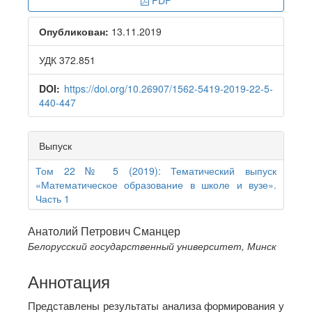
PDF
Sidebar
Опубликован:
13.11.2019
УДК 372.851
DOI:
https://doi.org/10.26907/1562-5419-2019-22-5-
440-447
Выпуск
Том 22 № 5 (2019): Тематический выпуск
«Математическое образование в школе и вузе».
Часть 1
Main
Анатолий Петрович Сманцер
Белорусский государственный университет, Минск
Article
Content
Аннотация
Представлены результаты анализа формирования у