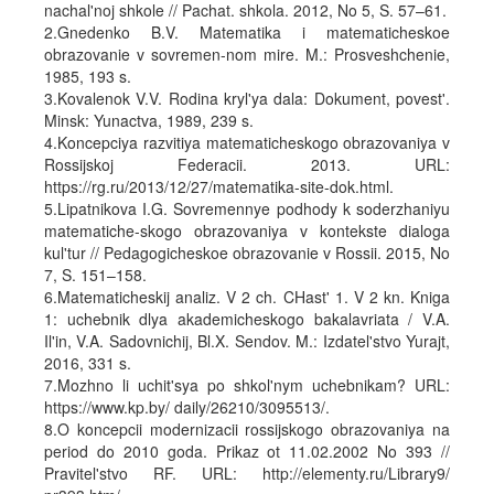
nachal'noj shkole // Pachat. shkola. 2012, No 5, S. 57–61.
2.Gnedenko B.V. Matematika i matematicheskoe
obrazovanie v sovremen-nom mire. M.: Prosveshchenie,
1985, 193 s.
3.Kovalenok V.V. Rodina kryl'ya dala: Dokument, povest'.
Minsk: Yunactva, 1989, 239 s.
4.Koncepciya razvitiya matematicheskogo obrazovaniya v
Rossijskoj Federacii. 2013. URL:
https://rg.ru/2013/12/27/matematika-site-dok.html.
5.Lipatnikova I.G. Sovremennye podhody k soderzhaniyu
matematiche-skogo obrazovaniya v kontekste dialoga
kul'tur // Pedagogicheskoe obrazovanie v Rossii. 2015, No
7, S. 151–158.
6.Matematicheskij analiz. V 2 ch. CHast' 1. V 2 kn. Kniga
1: uchebnik dlya akademicheskogo bakalavriata / V.A.
Il'in, V.A. Sadovnichij, Bl.X. Sendov. M.: Izdatel'stvo Yurajt,
2016, 331 s.
7.Mozhno li uchit'sya po shkol'nym uchebnikam? URL:
https://www.kp.by/ daily/26210/3095513/.
8.O koncepcii modernizacii rossijskogo obrazovaniya na
period do 2010 goda. Prikaz ot 11.02.2002 No 393 //
Pravitel'stvo RF. URL: http://elementy.ru/Library9/