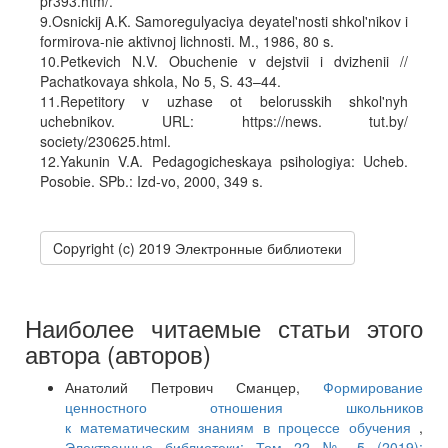
pr393.htm/.
9.Osnickij A.K. Samoregulyaciya deyatel'nosti shkol'nikov i
formirova-nie aktivnoj lichnosti. M., 1986, 80 s.
10.Petkevich N.V. Obuchenie v dejstvii i dvizhenii //
Pachatkovaya shkola, No 5, S. 43–44.
11.Repetitory v uzhase ot belorusskih shkol'nyh
uchebnikov. URL: https://news. tut.by/
society/230625.html.
12.Yakunin V.A. Pedagogicheskaya psihologiya: Ucheb.
Posobie. SPb.: Izd-vo, 2000, 349 s.
Copyright (c) 2019 Электронные библиотеки
Наиболее читаемые статьи этого
автора (авторов)
Анатолий Петрович Сманцер,
Формирование
ценностного отношения школьников
к математическим знаниям в процессе обучения
,
Электронные библиотеки: Том 22 № 5 (2019):