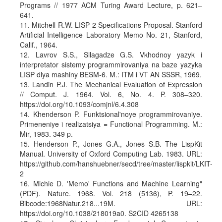
Programs // 1977 ACM Turing Award Lecture, p. 621–
641.
11. Mitchell R.W. LISP 2 Specifications Proposal. Stanford
Artificial Intelligence Laboratory Memo No. 21, Stanford,
Calif., 1964.
12. Lavrov S.S., Silagadze G.S. Vkhodnoy yazyk i
interpretator sistemy programmirovaniya na baze yazyka
LISP dlya mashiny BESM-6. M.: ITM i VT AN SSSR, 1969.
13. Landin P.J. The Mechanical Evaluation of Expression
// Comput. J. 1964. Vol. 6, No. 4. P. 308–320.
https://doi.org/10.1093/comjnl/6.4.308
14. Khenderson P. Funktsional'noye programmirovaniye.
Primeneniye i realizatsiya = Functional Programming. M.:
Mir, 1983. 349 p.
15. Henderson P., Jones G.A., Jones S.B. The LispKit
Manual. University of Oxford Computing Lab. 1983. URL:
https://github.com/hanshuebner/secd/tree/master/lispkit/LKIT-
2
16. Michie D. 'Memo' Functions and Machine Learning"
(PDF). Nature. 1968. Vol. 218 (5136), P. 19–22.
Bibcode:1968Natur.218...19M. URL:
https://doi.org/10.1038/218019a0. S2CID 4265138