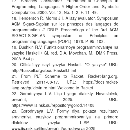
17. Strachey Christopher. Fundamental Concepts in
Programming Languages // Higher-Order and Symbolic
Computation. 2000. Vol. 13, No. 1–2. P. 11–49.
18. Henderson P., Morris JH. A lazy evaluator. Symposium
ACM Sigact-Sigplan sur les principes des langages de
programmation // DBLP, Proceedings of the 3rd ACM
SIGACT-SIGPLAN symposium on Principles on
programming languages (POPL), 1976. P. 95–103.
19. Dushkin R.V. Funktsional'noye programmirovaniye na
yazyke Haskell / Gl. red. D.A. Movchan. M.: DMK Press,
2008. 544 p.
20. Ofitsial'nyy sayt yazyka Haskell. "O yazyke" URL:
http://haskell.org/aboutHaskell.html
21. From PLT Scheme to Racket. Racket-lang.org.
Retrieved 2011-08-17. URL: https://docs.racket-
lang.org/guide/intro.html Welcome to Racket
22. Gorodnyaya L.V. Lisp i yego dialekty. Novosibirsk,
preprint, 2025. URL:
https://www.iis.nsk.su/repository/gorod.14408
23. Gorodnyaya L.V. Formy dlya pokaza rezul'tatov
sravneniya yazykov programmirovaniya na primere
dialektov yazyka LISP. URL:
www.iis.nsk.su/files/preprint/gorodnyaya-2025-