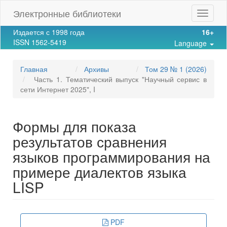
Main
Электронные библиотеки
Toggle
Navigation
navigat
Main
Издается с 1998 года
16+
Content
ISSN 1562-5419
Language
Sidebar
Главная
Архивы
Том 29 № 1 (2026)
Часть 1. Тематический выпуск "Научный сервис в
сети Интернет 2025", I
Формы для показа
результатов сравнения
языков программирования на
примере диалектов языка
LISP
Article
PDF