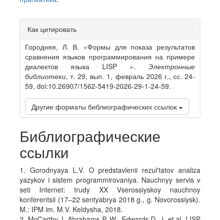
Article
Как цитировать
Details
Городняя, Л. В. «Формы для показа результатов
сравнения языков программирования на примере
диалектов языка LISP ».
Электронные
библиотеки
, т. 29, вып. 1, февраль 2026 г., сс. 24-
59, doi:10.26907/1562-5419-2026-29-1-24-59.
Другие форматы библиографических ссылок
Библиографические
ссылки
1. Gorodnyaya L.V. O predstavlenii rezul'tatov analiza
yazykov i sistem programmirovaniya. Nauchnyy servis v
seti Internet: trudy XX Vserossiyskoy nauchnoy
konferentsii (17–22 sentyabrya 2018 g., g. Novorossiysk).
M.: IPM im. M.V. Keldysha, 2018.
2. McCarthy J. Abrahams P. W., Edwards D. J. et al. LISP