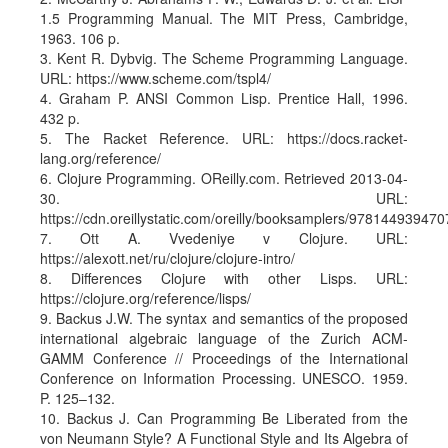
1.5 Programming Manual. The MIT Press, Cambridge,
1963. 106 p.
3. Kent R. Dybvig. The Scheme Programming Language.
URL: https://www.scheme.com/tspl4/
4. Graham P. ANSI Common Lisp. Prentice Hall, 1996.
432 p.
5. The Racket Reference. URL: https://docs.racket-
lang.org/reference/
6. Clojure Programming. OReilly.com. Retrieved 2013-04-
30. URL:
https://cdn.oreillystatic.com/oreilly/booksamplers/97814493947
7. Ott A. Vvedeniye v Clojure. URL:
https://alexott.net/ru/clojure/clojure-intro/
8. Differences Clojure with other Lisps. URL:
https://clojure.org/reference/lisps/
9. Backus J.W. The syntax and semantics of the proposed
international algebraic language of the Zurich ACM-
GAMM Conference // Proceedings of the International
Conference on Information Processing. UNESCO. 1959.
P. 125–132.
10. Backus J. Can Programming Be Liberated from the
von Neumann Style? A Functional Style and Its Algebra of