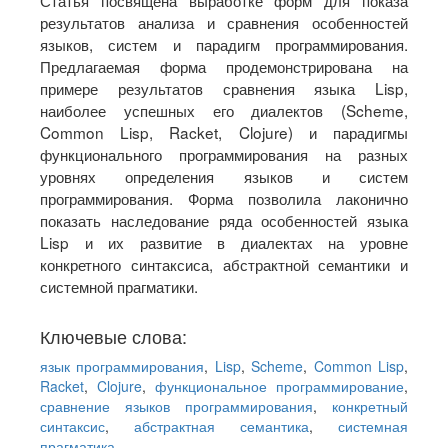
Статья посвящена выработке форм для показа
результатов анализа и сравнения особенностей
языков, систем и парадигм программирования.
Предлагаемая форма продемонстрирована на
примере результатов сравнения языка Lisp,
наиболее успешных его диалектов (Scheme,
Common Lisp, Racket, Clojure) и парадигмы
функционального программирования на разных
уровнях определения языков и систем
программирования. Форма позволила лаконично
показать наследование ряда особенностей языка
Lisp и их развитие в диалектах на уровне
конкретного синтаксиса, абстрактной семантики и
системной прагматики.
Ключевые слова:
язык программирования
,
Lisp
,
Scheme
,
Common Lisp
,
Racket
,
Clojure
,
функциональное программирование
,
сравнение языков программирования
,
конкретный
синтаксис
,
абстрактная семантика
,
системная
прагматика
.