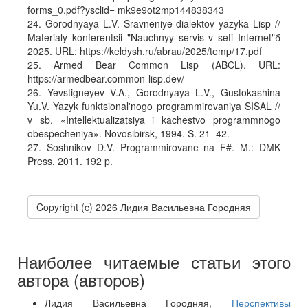
forms_0.pdf?ysclid= mk9e9ot2mp144838343
24. Gorodnyaya L.V. Sravneniye dialektov yazyka Lisp //
Materialy konferentsii "Nauchnyy servis v seti Internet"б
2025. URL: https://keldysh.ru/abrau/2025/temp/17.pdf
25. Armed Bear Common Lisp (ABCL). URL:
https://armedbear.common-lisp.dev/
26. Yevstigneyev V.A., Gorodnyaya L.V., Gustokashina
Yu.V. Yazyk funktsional'nogo programmirovaniya SISAL //
v sb. «Intellektualizatsiya i kachestvo programmnogo
obespecheniya». Novosibirsk, 1994. S. 21–42.
27. Soshnikov D.V. Programmirovane na F#. M.: DMK
Press, 2011. 192 p.
Copyright (c) 2026 Лидия Васильевна Городняя
Наиболее читаемые статьи этого
автора (авторов)
Лидия Васильевна Городняя,
Перспективы