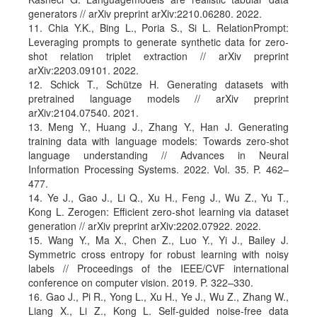
generators // arXiv preprint arXiv:2210.06280. 2022.
11. Chia Y.K., Bing L., Poria S., Si L. RelationPrompt:
Leveraging prompts to generate synthetic data for zero-
shot relation triplet extraction // arXiv preprint
arXiv:2203.09101. 2022.
12. Schick T., Schütze H. Generating datasets with
pretrained language models // arXiv preprint
arXiv:2104.07540. 2021.
13. Meng Y., Huang J., Zhang Y., Han J. Generating
training data with language models: Towards zero-shot
language understanding // Advances in Neural
Information Processing Systems. 2022. Vol. 35. P. 462–
477.
14. Ye J., Gao J., Li Q., Xu H., Feng J., Wu Z., Yu T.,
Kong L. Zerogen: Efficient zero-shot learning via dataset
generation // arXiv preprint arXiv:2202.07922. 2022.
15. Wang Y., Ma X., Chen Z., Luo Y., Yi J., Bailey J.
Symmetric cross entropy for robust learning with noisy
labels // Proceedings of the IEEE/CVF international
conference on computer vision. 2019. P. 322–330.
16. Gao J., Pi R., Yong L., Xu H., Ye J., Wu Z., Zhang W.,
Liang X., Li Z., Kong L. Self-guided noise-free data