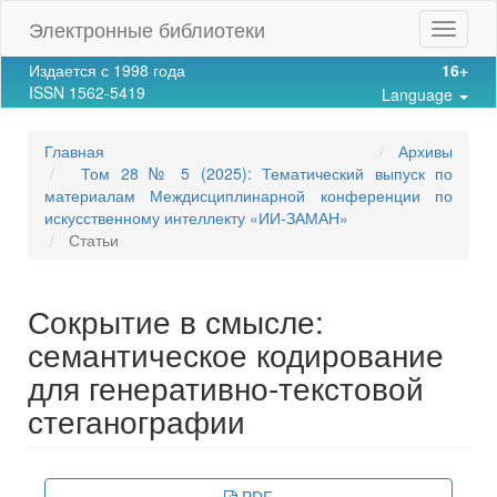
Main
Электронные библиотеки
Toggle
Navigation
navigat
Main
Издается с 1998 года
16+
Content
ISSN 1562-5419
Language
Sidebar
Главная
Архивы
Том 28 № 5 (2025): Тематический выпуск по
материалам Междисциплинарной конференции по
искусственному интеллекту «ИИ-ЗАМАН»
Статьи
Сокрытие в смысле:
семантическое кодирование
для генеративно-текстовой
стеганографии
Article