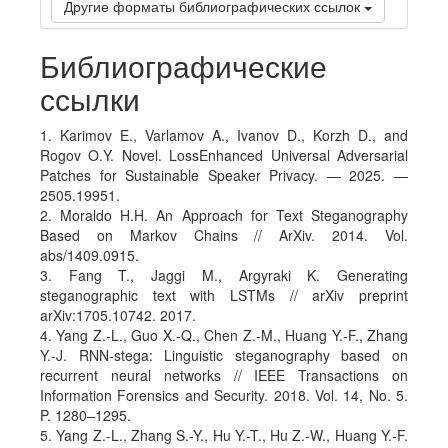
Другие форматы библиографических ссылок
Библиографические
ссылки
1. Karimov E., Varlamov A., Ivanov D., Korzh D., and
Rogov O.Y. Novel. LossEnhanced Universal Adversarial
Patches for Sustainable Speaker Privacy. — 2025. —
2505.19951.
2. Moraldo H.H. An Approach for Text Steganography
Based on Markov Chains // ArXiv. 2014. Vol.
abs/1409.0915.
3. Fang T., Jaggi M., Argyraki K. Generating
steganographic text with LSTMs // arXiv preprint
arXiv:1705.10742. 2017.
4. Yang Z.-L., Guo X.-Q., Chen Z.-M., Huang Y.-F., Zhang
Y.-J. RNN-stega: Linguistic steganography based on
recurrent neural networks // IEEE Transactions on
Information Forensics and Security. 2018. Vol. 14, No. 5.
P. 1280–1295.
5. Yang Z.-L., Zhang S.-Y., Hu Y.-T., Hu Z.-W., Huang Y.-F.