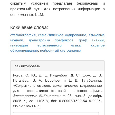
скрытым условием предлагает безопасный и
практичный путь для встраивания информации в
современные LLM.
Ключевые слова:
стеганография
,
семантическое кодирование
,
языковые
модели
,
донастройка префиксов
,
граф знаний
,
генерация естественного языка
,
скрытое
обусловливание
,
нейронный стегоанализ
.
Article
Как цитировать
Details
Рогов, О. Ю., Д. Е. Инденбом, Д. С. Корж, Д. В.
Пугачёва, В. А. Воронов, и Е. В. Тутубалина.
«Сокрытие в смысле: семантическое кодирование
для генеративно-текстовой стеганографии».
Электронные библиотеки
, т. 28, вып. 5, декабрь
2025 г., сс. 1165-8, doi:10.26907/1562-5419-2025-
28-5-1165-1185.