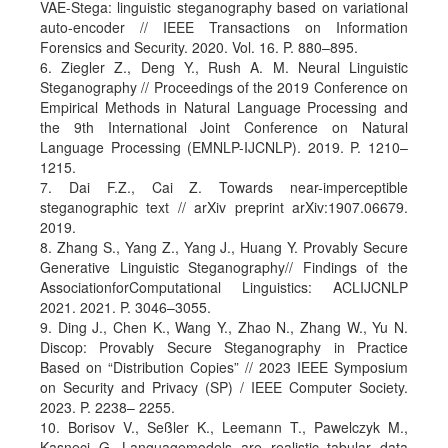
VAE-Stega: linguistic steganography based on variational
auto-encoder // IEEE Transactions on Information
Forensics and Security. 2020. Vol. 16. P. 880–895.
6. Ziegler Z., Deng Y., Rush A. M. Neural Linguistic
Steganography // Proceedings of the 2019 Conference on
Empirical Methods in Natural Language Processing and
the 9th International Joint Conference on Natural
Language Processing (EMNLP-IJCNLP). 2019. P. 1210–
1215.
7. Dai F.Z., Cai Z. Towards near-imperceptible
steganographic text // arXiv preprint arXiv:1907.06679.
2019.
8. Zhang S., Yang Z., Yang J., Huang Y. Provably Secure
Generative Linguistic Steganography// Findings of the
AssociationforComputational Linguistics: ACLIJCNLP
2021. 2021. P. 3046–3055.
9. Ding J., Chen K., Wang Y., Zhao N., Zhang W., Yu N.
Discop: Provably Secure Steganography in Practice
Based on “Distribution Copies” // 2023 IEEE Symposium
on Security and Privacy (SP) / IEEE Computer Society.
2023. P. 2238– 2255.
10. Borisov V., Seßler K., Leemann T., Pawelczyk M.,
Kasneci G. Languagemodels are realistic tabular data