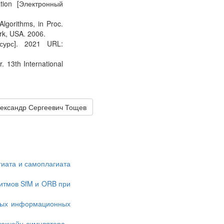
tion [Электронный
lgorithms, in Proc.
rk, USA. 2006.
сурс]. 2021 URL:
 13th International
лександр Сергеевич Тощев
иата и самоплагиата
итмов SfM и ORB при
ьных информационных
локчейн-симулятора
,