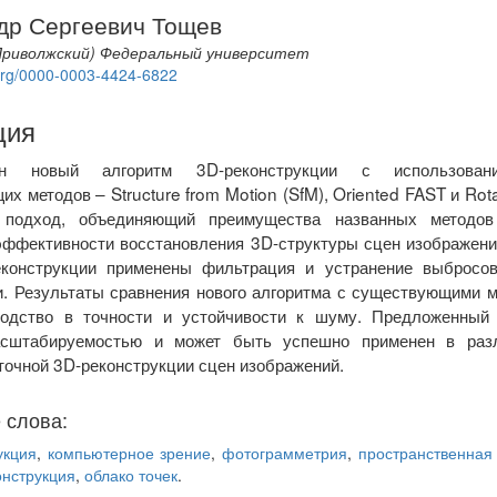
др Сергеевич Тощев
Приволжский) Федеральный университет
d.org/0000-0003-4424-6822
ция
ен новый алгоритм 3D-реконструкции с использован
х методов – Structure from Motion (SfM), Oriented FAST и Rot
 подход, объединяющий преимущества названных методо
 эффективности восстановления 3D-структуры сцен изображен
еконструкции применены фильтрация и устранение выбросов
и. Результаты сравнения нового алгоритма с существующими 
ходство в точности и устойчивости к шуму. Предложенный
сштабируемостью и может быть успешно применен в разл
очной 3D-реконструкции сцен изображений.
 слова:
укция
,
компьютерное зрение
,
фотограмметрия
,
пространственная 
онструкция
,
облако точек
.