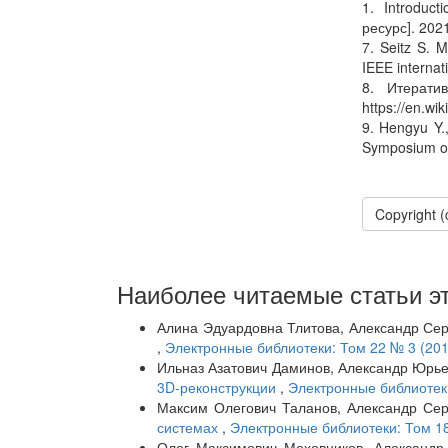
1. Introduc
ресурс]. 2021
7. Seitz S. 
IEEE interna
8. Итерати
https://en.wik
9. Hengyu Y.
Symposium on
Copyright 
Наиболее читаемые статьи эт
Алина Эдуардовна Тлитова, Александр Се
,
Электронные библиотеки: Том 22 № 3 (201
Ильназ Азатович Даминов, Александр Юрь
3D-реконструкции
,
Электронные библиотеки
Максим Олегович Таланов, Александр Се
системах
,
Электронные библиотеки: Том 18
Олег Максимович Меховников, Александр