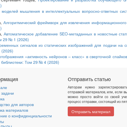
)
 моделей мышления в интеллектуальных вопросно-ответных си
в,
Алгоритмический фреймворк для извлечения информационного
)
в,
Автоматическое добавление SEO-метаданных в новостные стат
м 29 № 1 (2026)
ременных сигналов из статических изображений для подачи на 
 (2026)
тображения «активность нейронов – класс» в сверточной спайко
библиотеки: Том 29 № 4 (2026)
рмация
Отправить статью
нале
Авторам нужно зарегистрирова
отправкой материалов, или, если в
 задачи
можно просто войти со своей уче
ика
процесс отправки, состоящий из пят
дство для авторов
ка материалов
Отправить материал
ние о конфиденциальности
ты