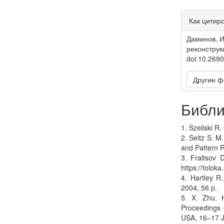
Article
Как цитир
Detail
Даминов, И
реконстру
doi:10.269
Другие ф
Библи
1. Szeliski R
2. Seitz S. M
and Pattern 
3. Fraltsov 
https://tolok
4. Hartley R
2004, 56 p.
5. X. Zhu, H
Proceedings 
USA, 16–17 J