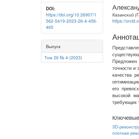
Алексан
DOI:
https://doi.org/10.26907/1
Казанский (
562-5419-2023-26-4-456-
https://orci
465
Аннота
Выпуск
Представл
существующи
Том 26 № 4 (2023)
Предложен
точности и
качества р
оптимизаци
его превос
высокой ма
требующих т
Ключевые
3D-реконстр
плотная рек