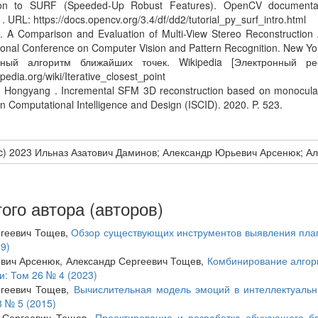
tion to SURF (Speeded-Up Robust Features). OpenCV documenta
. URL: https://docs.opencv.org/3.4/df/dd2/tutorial_py_surf_intro.html
M. A Comparison and Evaluation of Multi-View Stereo Reconstruction A
tional Conference on Computer Vision and Pattern Recognition. New Yo
вный алгоритм ближайших точек. Wikipedia [Электронный ре
ipedia.org/wiki/Iterative_closest_point
, Hongyang . Incremental SFM 3D reconstruction based on monocular.
 Computational Intelligence and Design (ISCID). 2020. P. 523.
(c) 2023 Ильназ Азатович Даминов; Александр Юрьевич Арсенюк; А
ого автора (авторов)
ргеевич Тощев,
Обзор существующих инструментов выявления плаг
9)
евич Арсенюк, Александр Сергеевич Тощев,
Комбинирование алгор
: Том 26 № 4 (2023)
ргеевич Тощев,
Вычислительная модель эмоций в интеллектуал
 № 5 (2015)
 Сергеевич Тощев,
Проектирование и разработка обучающего б