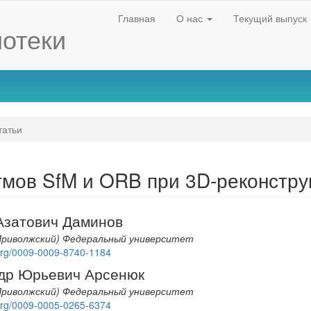
Главная
О нас
Текущий выпуск
отеки
атьи
мов SfM и ORB при 3D-реконстру
Азатович Даминов
Приволжский) Федеральный университет
d.org/0009-0009-8740-1184
nt
др Юрьевич Арсенюк
Приволжский) Федеральный университет
d.org/0009-0005-0265-6374