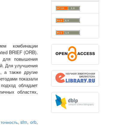
ием комбинации
ated BRIEF (ORB).
в для повышения
ий. Для улучшения
, а также другие
методами показали
 подход обладает
ичных областях,
точность
,
sfm
,
orb
,