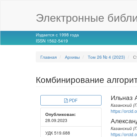
Main
Navigation
Электронные библи
Main
Content
Sidebar
Издается с 1998 года
ISSN 1562-5419
Главная
Архивы
Том 26 № 4 (2023)
Ст
Комбинирование алгорит
Article
Main
Ильназ 
PDF
Sidebar
Article
Казанский (
https://orci
Опубликован:
Conte
Алексан
28.09.2023
Казанский (
УДК 519.688
https://orci