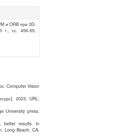
SfM и ORB при 3D-
 г., сс. 456-65,
roc. Computer Vision
ресурс]. 2023. URL:
e University press.
better results. In
n, Long Beach, CA,