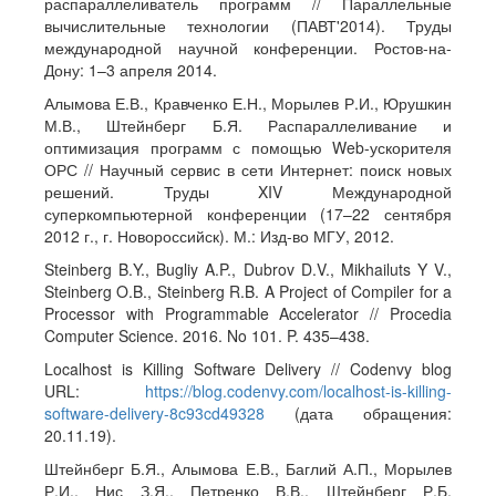
распараллеливатель программ // Параллельные
вычислительные технологии (ПАВТ'2014). Труды
международной научной конференции. Ростов-на-
Дону: 1–3 апреля 2014.
Алымова Е.В., Кравченко Е.Н., Морылев Р.И., Юрушкин
М.В., Штейнберг Б.Я. Распараллеливание и
оптимизация программ с помощью Web-ускорителя
ОРС // Научный сервис в сети Интернет: поиск новых
решений. Труды XIV Международной
суперкомпьютерной конференции (17–22 сентября
2012 г., г. Новороссийск). М.: Изд-во МГУ, 2012.
Steinberg B.Y., Bugliy A.P., Dubrov D.V., Mikhailuts Y V.,
Steinberg O.B., Steinberg R.B. A Project of Compiler for a
Processor with Programmable Accelerator // Procedia
Computer Science. 2016. No 101. P. 435–438.
Localhost is Killing Software Delivery // Codenvy blog
URL:
https://blog.codenvy.com/localhost-is-killing-
software-delivery-8c93cd49328
(дата обращения:
20.11.19).
Штейнберг Б.Я., Алымова Е.В., Баглий А.П., Морылев
Р.И., Нис З.Я., Петренко В.В., Штейнберг Р.Б.