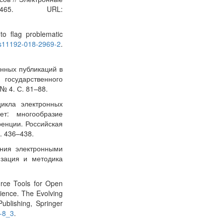
465. URL:
to flag problematic
7/s11192-018-2969-2
.
онных публикаций в
государственного
№ 4. С. 81–88.
цикла электронных
т: многообразие
енции. Российская
. 436–438.
ения электронными
изация и методика
urce Tools for Open
cience. The Evolving
ublishing, Springer
6-8_3
.