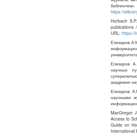
библи
https://elibr
Horbach S.P.
publications
URL:
https://
Елизаров А.
информацио
университет
Елизаров А.
научных пу
суперкомпью
академия на
Елизаров А.
научными ж
информацион
MacGregor J.
Access to Sch
Guide on How
International