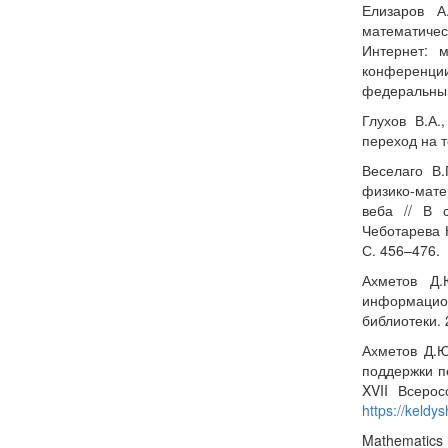
Елизаров А
математическ
Интернет: 
конференци
федеральный
Глухов В.А.
переход на т
Веселаго В.
физико-мате
веба // В с
Чеботарева 
С. 456–476.
Ахметов Д.
информацио
библиотеки. 
Ахметов Д.Ю
поддержки п
XVII Всеро
https://keldys
Mathematics