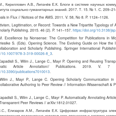
М., Кириллович А.В., Липачёв Е.К. Блоги в системе научных комм
итута социально-гуманитарных знаний. 2017. Т. 15. № 1. С. 209–21
nals in Flux // Notices of the AMS. 2011. V. 58, No 8. P. 1124–1126.
tivism, Legitimation, or Record: Towards a New Tripartite Typology of 
holarly Publishing. 2015. 46 (2). P. 141–157.
https://doi.org/10.3138/js
. Excellence by Nonsense: The Competition for Publications in Mo
 Friesike S. (Eds). Opening Science. The Evolving Guide on How the I
laboration and Scholarly Publishing. Springer International Publish
org/10.1007/978-3-319-00026-8_3
.
Capadisli S., Wilm J., Lange C., Mayr P. Opening and Reusing Trans
matic Article Annotation// Publications. 2019. V. 7
rg/10.3390/publications7010013
.
 Wilm J., Mayr P., Lange C. Opening Scholarly Communication in 
llaborative Authoring to Peer Review // Information-Wissenschaft & P
apadisli S., Wilm J., Lange C., Mayr P. Automatically Annotating Arti
Transparent Peer Reviews // arXiv:1812.01027.
.С., Елизаров А.М., Липачёв Е.К. Цифровая инфраструктура элек
томатизация редакционно-издательских процессов и система серви