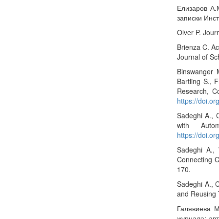
Елизаров А.
записки Инст
Olver P. Jour
Brienza C. Ac
Journal of Sc
Binswanger M
Bartling S.,
Research, Col
https://doi.
Sadeghi A., 
with Auto
https://doi.o
Sadeghi A.,
Connecting Co
170.
Sadeghi A., C
and Reusing 
Галявиева М
журнала: ав