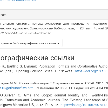
овать
s
ательная система поиска экспертов для проведения научного
ическом журнале».
Электронные библиотеки
, т. 23, вып. 4, май 2
07/1562-5419-2020-23-4-708-732.
орматы библиографических ссылок
ографические ссылки
e R., Bartling S. Dynamic Publication Formats and Collaborative Authori
ike (eds.), Opening Science, 2014. P. 191–211.
https://doi.org/10.1
садов М.М. Живая публикация // Открытые системы. СУБД. 2011. №
sh.ru/gorbunov/live.htm
. Размещено 02.06.2011. Редакция от 04.04.20
 O’Sullivan C. Aims and Scope: Journal Identity and Twenty-First
 In: Translation and Academic Journals. The Evolving Landscape of S
Palgrave Macmillan US, 2015. P. 15–35.
https://doi.org/10.1057/9781