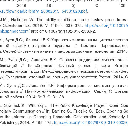
отеки. 2016. 19 (5). С. 408–
ary.ru/download/elibrary_28882615_54981820.pdf
.
J.M., Halffman W. The ability of different peer review procedures 
 // Scientometrics. 2019. V. 118. P. 339–373.
https://doi.org/10.100
link.springer.com/
article/10.1007/s11192-018-2969-2.
М., Зуев Д.С., Липачёв Е.К. Управление жизненным циклом электр
нной системе научного журнала // Вестник Воронежского 
а. Серия: Системный анализ и информационные технологии. 2014. 
М., Зуев Д.С., Липачёв Е.К. Сервисы поддержки жизненного 
бликаций // В сборнике: Научный сервис в сети Интерне
терных миров Труды Международной суперкомпьютерной конфер
ук. Суперкомпьютерный консорциум университетов России. 2014. С
М., Зуев Д.С., Липачёв Е.К. Информационные системы управл
урналами // Научно-техническая информация. Серия 1: Орган
ной работы. 2014. № 3. С. 31–38.
, Stranack K., Willinsky J. The Public Knowledge Project: Open So
olarly Communication // In: Bartling S., Friesike S. (Eds). Opening S
 the Internet is Changing Research, Collaboration and Scholarly P
 Publishing, 2014. P. 165–175.
https://doi.org/10.1007/978-3-319-0002