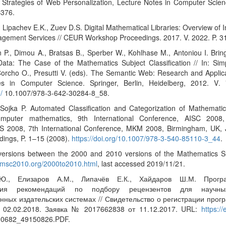
Strategies of Web Personalization, Lecture Notes in Computer Science
–376.
, Lipachev E.K., Zuev D.S. Digital Mathematical Libraries: Overview of
gement Services // CEUR Workshop Proceedings. 2017. V. 2022. P. 3
 P., Dimou A., Bratsas B., Sperber W., Kohlhase M., Antoniou I. Bri
ata: The Case of the Mathematics Subject Classification // In: Simp
 Corcho O., Presutti V. (eds). The Semantic Web: Research and Appli
es in Computer Science. Springer, Berlin, Heidelberg, 2012. V.
/
10.1007/978-3-642-30284-8_58.
Sojka P. Automated Classification and Categorization of Mathematic
 computer mathematics, 9th International Conference, AISC 200
2008, 7th International Conference, MKM 2008, Birmingham, UK, J
dings, P. 1–15 (2008).
https://doi.org/10.1007/978-3-540-85110-3_44
.
versions between the 2000 and 2010 versions of the Mathematics Sub
//msc2010.org/2000to2010.html
, last accessed 2019/11/21.
Ю., Елизаров А.М., Липачёв Е.К., Хайдаров Ш.М. Прогр
ния рекомендаций по подбору рецензентов для научны
ных издательских системах // Свидетельство о регистрации про
 02.02.2018. Заявка № 2017662838 от 11.12.2017. URL:
https://
290682_49150826.PDF.