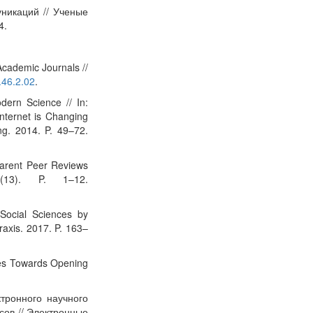
уникаций // Ученые
4.
Academic Journals //
p.46.2.02
.
dern Science // In:
nternet is Changing
ing. 2014. P. 49–72.
parent Peer Reviews
 (13). P. 1–12.
Social Sciences by
raxis. 2017. P. 163–
cles Towards Opening
тронного научного
сов // Электронные