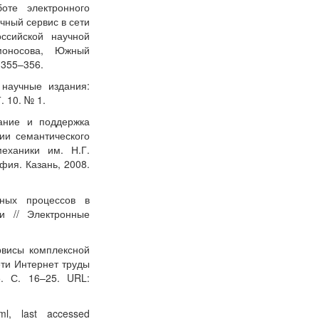
оте электронного
учный сервис в сети
ссийской научной
моносова, Южный
 355–356.
 научные издания:
. 10. № 1.
вание и поддержка
ии семантического
механики им. Н.Г.
фия. Казань, 2008.
нных процессов в
и // Электронные
рвисы комплексной
ети Интернет труды
. С. 16–25. URL:
ml, last accessed