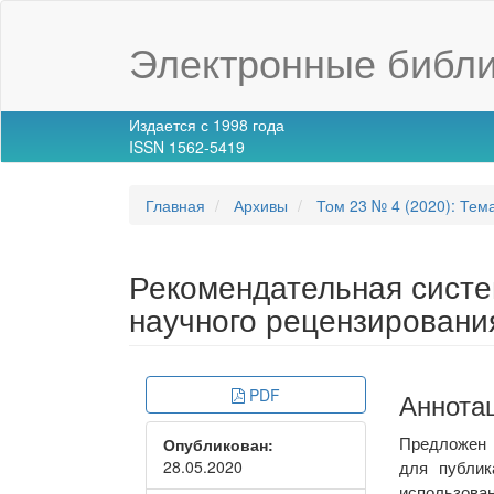
Main
Navigation
Электронные библи
Main
Content
Sidebar
Издается с 1998 года
ISSN 1562-5419
Главная
Архивы
Том 23 № 4 (2020): Тем
Рекомендательная систе
научного рецензировани
Article
PDF
Main
Аннота
Sidebar
Article
Предложен 
Опубликован:
для публик
28.05.2020
Conte
использов