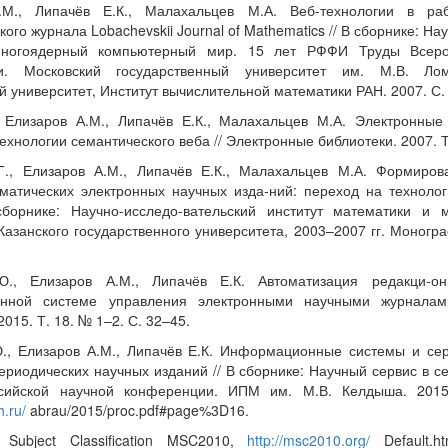
.М., Липачёв Е.К., Малахальцев М.А. Веб-технологии в раб
ого журнала Lobachevskii Journal of Mathematics // В сборнике: На
многоядерный компьютерный мир. 15 лет РФФИ Труды Всеро
и. Московский государственный университет им. М.В. Ло
 университет, Институт вычислительной математики РАН. 2007. С.
, Елизаров А.М., Липачёв Е.К., Малахальцев М.А. Электронные
ехнологии семантического веба // Электронные библиотеки. 2007. Т
Г., Елизаров А.М., Липачёв Е.К., Малахальцев М.А. Формиро
матических электронных научных изда-ний: переход на технолог
борнике: Научно-исследо-вательский институт математики и 
Казанского государственного университета, 2003–2007 гг. Моногра
Ю., Елизаров А.М., Липачёв Е.К. Автоматизация редакци-о
нной системе управления электронными научными журналам
2015. Т. 18. № 1–2. С. 32–45.
., Елизаров А.М., Липачёв Е.К. Информационные системы и се
ериодических научных изданий // В сборнике: Научный сервис в с
ссийской научной конференции. ИПМ им. М.В. Келдыша. 2015
h.ru/
abrau/2015/proc.pdf#page%3D16.
 Subject Classification MSC2010,
http://msc2010.org/
Default.ht