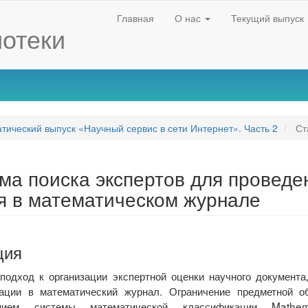
Главная
О нас
Текущий выпуск
отеки
атический выпуск «Научный сервис в сети Интернет». Часть 2
Ст
ма поиска экспертов для проведе
я в математическом журнале
ция
подход к организации экспертной оценки научного документа
ации в математический журнал. Ограничение предметной о
nt
анием системы математической классификации Mathema