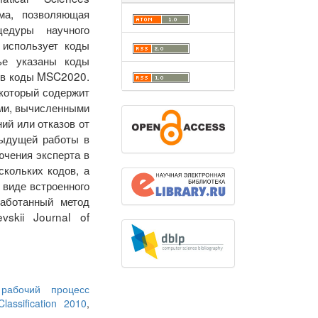
ема, позволяющая
едуры научного
 использует коды
ье указаны коды
 в коды MSC2020.
 который содержит
ми, вычисленными
ий или отказов от
дыдущей работы в
ючения эксперта в
кольких кодов, а
 виде встроенного
работанный метод
skii Journal of
,
рабочий процесс
lassification 2010
,