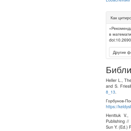
Article
Как цитир
Detail
«Рекоменд
в математ
doi:10.269
Другие ф
Библи
Heller L., Th
and S. Fries
8_13
.
Горбунов-По
https://keldy
Henitiuk V.,
Publishing //
Sun Y. (Ed.) 