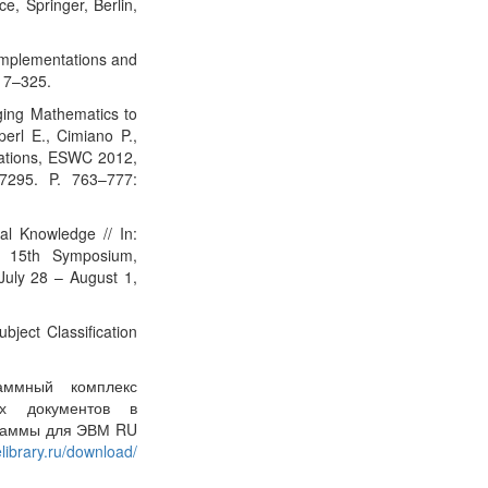
, Springer, Berlin,
 Implementations and
17–325.
nging Mathematics to
erl E., Cimiano P.,
cations, ESWC 2012,
 7295. P. 763–777:
al Knowledge // In:
8, 15th Symposium,
uly 28 – August 1,
ject Classification
аммный комплекс
х документов в
граммы для ЭВМ RU
elibrary.ru/download/