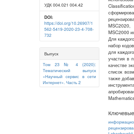
УДК 004.021 004.42
Classifica
сформиров
DOI:
рецензиров
https://doi.org/10.26907/1
MSC2020, и
562-5419-2020-23-4-708-
MSC2000 ил
732
Для каждог
набор кодо
для каждого
Выпуск
участия в 
Том 23 № 4 (2020):
качестве эк
Тематический выпуск
список воз
«Научный сервис в сети
также добав
Интернет». Часть 2
инструмент
апробирова
Mathematics (
Ключевые
информацио
рецензирова
Lobachevskii