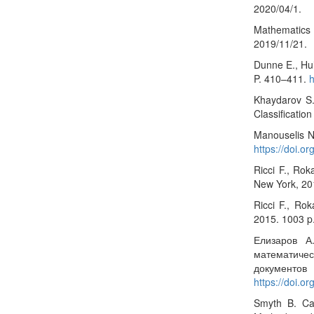
2020/04/1.
Mathematics
2019/11/21.
Dunne E., Hul
P. 410–411.
h
Khaydarov S
Classificatio
Manouselis N
https://doi.o
Ricci F., Ro
New York, 20
Ricci F., Ro
2015. 1003 p
Елизаров А
математичес
документ
https://doi.
Smyth B. Ca