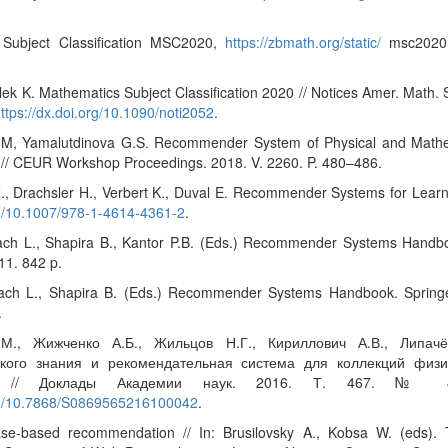
 Subject Classification MSC2020,
https://zbmath.org/static/
msc2020.p
ek K. Mathematics Subject Classification 2020 // Notices Amer. Math. S
ttps://dx.doi.org/10.1090/noti2052
.
.M, Yamalutdinova G.S. Recommender System of Physical and Math
n // CEUR Workshop Proceedings. 2018. V. 2260. P. 480–486.
., Drachsler H., Verbert K., Duval E. Recommender Systems for Learni
rg/10.1007/978-1-4614-4361-2
.
kach L., Shapira B., Kantor P.B. (Eds.) Recommender Systems Handbo
11. 842 p.
kach L., Shapira B. (Eds.) Recommender Systems Handbook. Springe
.
.М., Жижченко А.Б., Жильцов Н.Г., Кириллович А.В., Липачё
кого знания и рекомендательная система для коллекций физи
ов // Доклады Академии наук. 2016. Т. 467. № 4
org/10.7868/S0869565216100042
.
se-based recommendation // In: Brusilovsky A., Kobsa W. (eds).