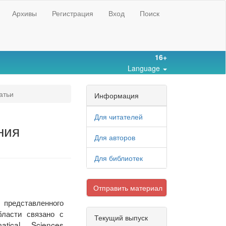
Архивы
Регистрация
Вход
Поиск
16+
Language
атьи
Информация
Для читателей
ния
Для авторов
Для библиотек
Отправить материал
, представленного
бласти связано с
Текущий выпуск
tical Sciences