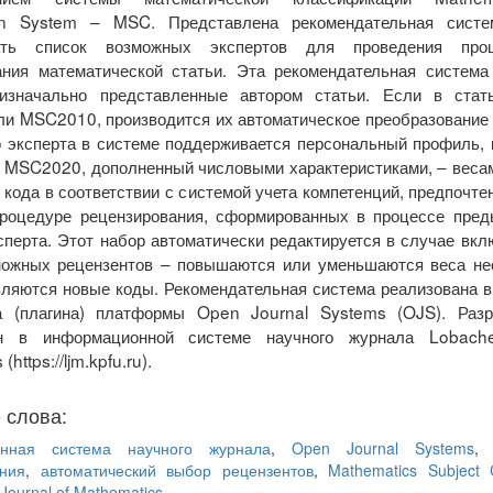
tion System – MSC. Представлена рекомендательная сист
ать список возможных экспертов для проведения проц
ания математической статьи. Эта рекомендательная система
значально представленные автором статьи. Если в стат
и MSC2010, производится их автоматическое преобразование
о эксперта в системе поддерживается персональный профиль,
в MSC2020, дополненный числовыми характеристиками, – веса
 кода в соответствии с системой учета компетенций, предпочтен
процедуре рецензирования, сформированных в процессе пре
сперта. Этот набор автоматически редактируется в случае вкл
можных рецензентов – повышаются или уменьшаются веса нес
ляются новые коды. Рекомендательная система реализована в
а (плагина) платформы Open Journal Systems (OJS). Раз
н в информационной системе научного журнала Lobachev
https://ljm.kpfu.ru).
 слова:
нная система научного журнала
,
Open Journal Systems
ния
,
автоматический выбор рецензентов
,
Mathematics Subject C
 Journal of Mathematics
.