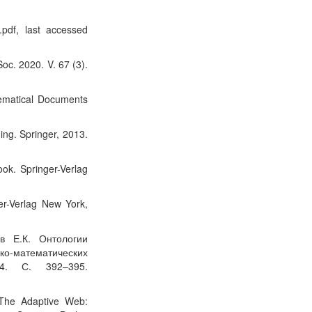
df, last accessed
oc. 2020. V. 67 (3).
ematical Documents
ng. Springer, 2013.
ok. Springer-Verlag
r-Verlag New York,
в Е.К. Онтологии
ко-математических
. С. 392–395.
 The Adaptive Web: