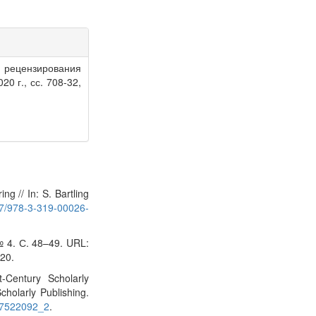
 рецензирования
020 г., сс. 708-32,
ng // In: S. Bartling
007/978-3-319-00026-
 4. С. 48–49. URL:
20.
-Century Scholarly
cholarly Publishing.
137522092_2
.