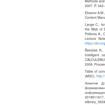
Methods and 
2007. P. 342
Elizarov A.M.
Content Mana
Lange C., Ion
the Web of D
Polleres A.,
Lecture Not
https://doi.org
Řehůřek R., 
Intelligent
CALCULEMUS 
2008. Procee
Table of con
(MSC),
http:
Ахметов Д.
формирова
информацион
2018611617,
elibrary_39