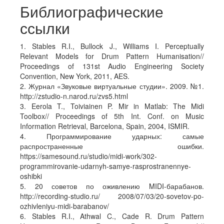
Библиографические
ссылки
1. Stables R.I., Bullock J., Williams I. Perceptually
Relevant Models for Drum Pattern Humanisation//
Proceedings of 131st Audio Engineering Society
Convention, New York, 2011, AES.
2. Журнал «Звуковые виртуальные студии». 2009. №1.
http://zstudio-n.narod.ru/zvs5.html
3. Eerola T., Toiviainen P. Mir in Matlab: The Midi
Toolbox// Proceedings of 5th Int. Conf. on Music
Information Retrieval, Barcelona, Spain, 2004, ISMIR.
4. Программирование ударных: самые
распространенные ошибки.
https://samesound.ru/studio/midi-work/302-
programmirovanie-udarnyh-samye-rasprostranennye-
oshibki
5. 20 советов по оживлению MIDI-барабанов.
http://recording-studio.ru/ 2008/07/03/20-sovetov-po-
ozhivleniyu-midi-barabanov/
6. Stables R.I., Athwal C., Cade R. Drum Pattern