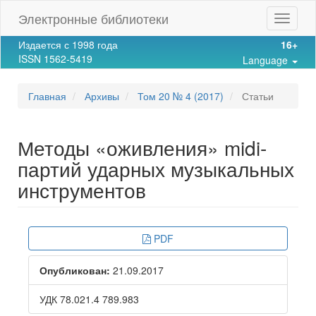
Main
Электронные библиотеки
Toggle
Navigation
navigat
Main
Издается с 1998 года
16+
Content
ISSN 1562-5419
Language
Sidebar
Главная
Архивы
Том 20 № 4 (2017)
Статьи
Методы «оживления» midi-
партий ударных музыкальных
инструментов
Article
PDF
Sidebar
Опубликован:
21.09.2017
УДК 78.021.4 789.983