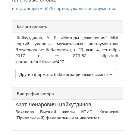
ноты
,
алгоритм
,
midi-партия
,
ударные инструменты
.
Article
Как цитировать
Details
Шайхутдинов, А. Л. «Методы „оживления“ Midi-
партий ударных музыкальных инструментов».
Электронные библиотеки
, т. 20, вып. 4, сентябрь
2017 г., сс. 273-82, https://rdl-
journal.ru/article/view/427.
Другие форматы библиографических ссылок
Биография автора
Азат Ленарович Шайхутдинов
Бакалавр Высшей школы ИТИС, Казанский
(Приволжский) федеральный университет.