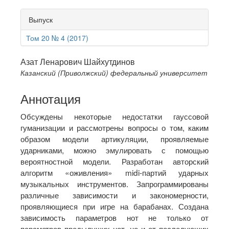
Выпуск
Том 20 № 4 (2017)
Main
Азат Ленарович Шайхутдинов
Казанский (Приволжский) федеральный университет
Article
Content
Аннотация
Обсуждены некоторые недостатки гауссовой
гуманизации и рассмотрены вопросы о том, каким
образом модели артикуляции, проявляемые
ударниками, можно эмулировать с помощью
вероятностной модели. Разработан авторский
алгоритм «оживления» midi-партий ударных
музыкальных инструментов. Запрограммированы
различные зависимости и закономерности,
проявляющиеся при игре на барабанах. Создана
зависимость параметров нот не только от
параметров предыдущих нот, но и от последующих