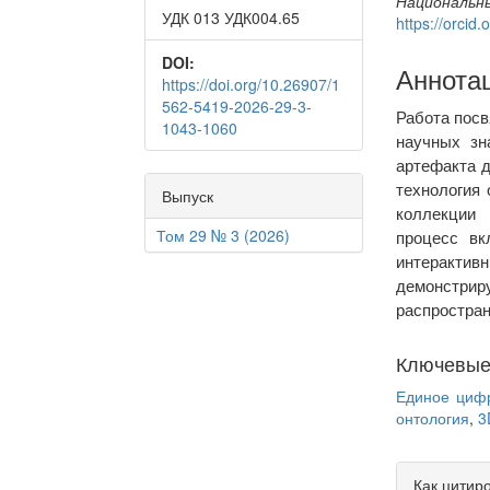
Национальны
УДК 013 УДК004.65
https://orci
DOI:
Аннота
https://doi.org/10.26907/1
562-5419-2026-29-3-
Работа посв
1043-1060
научных зн
артефакта д
технология
Выпуск
коллекции 
Том 29 № 3 (2026)
процесс вк
интерактив
демонстри
распростран
Ключевые
Единое цифр
онтология
,
3
Article
Как цитир