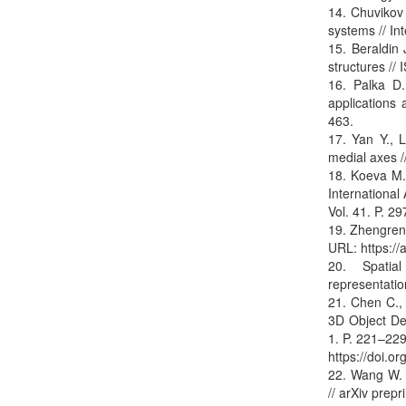
14. Chuvikov 
systems // In
15. Beraldin 
structures //
16. Palka D.
applications 
463.
17. Yan Y., L
medial axes /
18. Koeva M.N
International
Vol. 41. P. 2
19. Zhengren
URL: https://
20. Spatial 
representati
21. Chen C.,
3D Object Det
1. P. 221–229
https://doi.o
22. Wang W. e
// arXiv prep