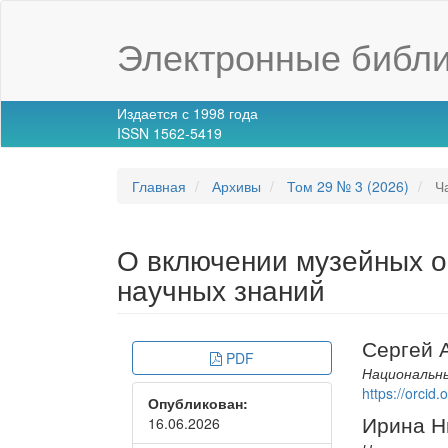
Main
Navigation
Электронные библи
Main
Content
Sidebar
Издается с 1998 года
ISSN 1562-5419
Главная
Архивы
Том 29 № 3 (2026)
Ча
О включении музейных о
научных знаний
Article
Main
Сергей 
PDF
Sidebar
Article
Национальны
https://orci
Опубликован:
Conte
Ирина Н
16.06.2026