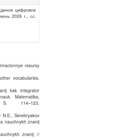
 Единое цифровое
 июнь 2026 г., сс.
formacionnye resursy
other vocabularies.
nij kak integrator
 nauk. Matematika,
 S. 114–123.
ov N.E., Serebryakov
tva nauchnykh znanij
auchnykh znanij //