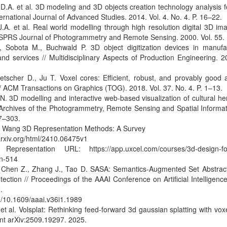
D.A. et al. 3D modeling and 3D objects creation technology analysis for
ternational Journal of Advanced Studies. 2014. Vol. 4. No. 4. P. 16–22.
J.A. et al. Real world modelling through high resolution digital 3D im
 ISPRS Journal of Photogrammetry and Remote Sensing. 2000. Vol. 55. 
, Sobota M., Buchwald P. 3D object digitization devices in manufa
and services // Multidisciplinary Aspects of Production Engineering. 2
etscher D., Ju T. Voxel cores: Efficient, robust, and provably good
/ ACM Transactions on Graphics (TOG). 2018. Vol. 37. No. 4. P. 1–13.
. 3D modelling and interactive web-based visualization of cultural her
 Archives of the Photogrammetry, Remote Sensing and Spatial Informa
97–303.
 Wang 3D Representation Methods: A Survey
arxiv.org/html/2410.06475v1
Representation URL: https://app.uxcel.com/courses/3d-design-foun
on-514
 Chen Z., Zhang J., Tao D. SASA: Semantics-Augmented Set Abstract
ection // Proceedings of the AAAI Conference on Artificial Intelligence
.
rg/10.1609/aaai.v36i1.1989
t al. Volsplat: Rethinking feed-forward 3d gaussian splatting with voxe
rint arXiv:2509.19297. 2025.