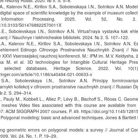
e resursy Rossii. 2020. № 5. S. 5–8.
A., Kalenov N.E., Kirillov S.A., Sobolevskaya I.N., Sotnikov A.N. Model
gital space of scientific knowledge by the example of museum collectio
l Information Processing. 2025. Vol. 52, No. 2
org/10.3103/S014768822570011X
.E., Sobolevskaya I.N., Sotnikov A.N. Virtual'naya vystavka kak ehle
nij // Nauchnye i tekhnicheskie biblioteki. 2024. № 2. S. 107–122.
.A., Kalenov N.E., Kirillov S.A., Sobolevskaya I.N., Sotnikov A.N. 
k ehlement Edinogo Cifrovogo Prostranstva Nauchnykh Znanij // Nau
dy XXVI Vserossijskoj nauchnoj konferencii. M.: IPM im. M.V. Keldysha, 
a M. et al. 3D technologies for Intangible Cultural Heritage Pres
 selected databases. Heritage Science. 2022. Vol. 10(
springer.com/article/10.1186/s40494-021-00633-x
v S.A., Sobolevskaya I.N., Sotnikov A.N. Principy formirovaniy
arnykh kollekcij v cifrovom prostranstve nauchnykh znanij // Russian Dig
№ 2. S. 294–314.
, Pauly M., Kobbelt L., Alliez P., Lévy B., Bischoff S., Röoss C. Geom
 meshes Video files associated with this course are available from t
: ACM SIGGRAPH 2007 courses. P. 49. https://doi.org/10.1145/128
Polygonal modeling: basic and advanced techniques. Jones & Bartlett
xing geometric errors on polygonal models: a survey // Journal of C
009. Vol. 24. No. 1. P. 19–29.