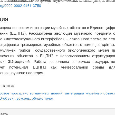
й исследовательский центр «Курчатовский институт», г. Моск
d.org/0000-0002-9461-3750
ция
ящена вопросам интеграции музейных объектов в Единое цифр
аний (ЕЦПНЗ). Рассмотрена эволюция музейного предмета о
о «интеллектуального интерфейса» – связанного элемента сет
 оцифровки трехмерных музейных объектов с помощью spin-съ
муляжей грибов Государственного биологического музея п
лючения объектов в ЕЦПНЗ с использованием структуриро
ных 3D-моделей. Работа выполнена в рамках государстве
рует потенциал ЕЦПНЗ как универсальной среды дл
ения научного наследия.
 слова:
овое пространство научных знаний
,
интеграция музейных объек
D-объект
,
воксель
,
облако точек
.
овать