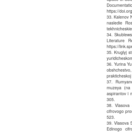
Document
https://doi.
33. Kalenov N
nasledie Ro
tekhnicheskie
34. Skublews
Literature 
https://link.
35. Kruglyj 
yuridichesko
36. Yurina Y
obshchestvo,
prakticheskoj
37. Rumyance
muzeya (na 
aspirantov i 
305.
38. Vlasova 
cifrovogo pro
523.
39. Vlasova S
Edinogo cif