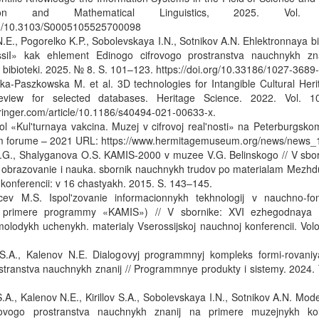
ation and Mathematical Linguistics, 2025. Vol.
org/10.3103/S0005105525700098
.E., Pogorelko K.P., Sobolevskaya I.N., Sotnikov A.N. Ehlektronnaya 
ssiI» kak ehlement Edinogo cifrovogo prostranstva nauchnykh zn
 bibioteki. 2025. № 8. S. 101–123. https://doi.org/10.33186/1027-368
ka-Paszkowska M. et al. 3D technologies for Intangible Cultural Her
Review for selected databases. Heritage Science. 2022. Vol. 1
springer.com/article/10.1186/s40494-021-00633-x.
stol «Kul'turnaya vakcina. Muzej v cifrovoj real'nosti» na Peterburg
m forume – 2021 URL: https://www.hermitagemuseum.org/news/news_
u.G., Shalyganova O.S. KAMIS-2000 v muzee V.G. Belinskogo // V sb
 obrazovanie i nauka. sbornik nauchnykh trudov po materialam Mezh
 konferencii: v 16 chastyakh. 2015. S. 143–145.
v M.S. Ispol'zovanie informacionnykh tekhnologij v nauchno-fond
primere programmy «KAMIS») // V sbornike: XVI ezhegodnaya 
molodykh uchenykh. materialy Vserossijskoj nauchnoj konferencii. Vo
S.A., Kalenov N.E. Dialogovyj programmnyj kompleks formi-rovaniy
stranstva nauchnykh znanij // Programmnye produkty i sistemy. 2024.
.A., Kalenov N.E., Kirillov S.A., Sobolevskaya I.N., Sotnikov A.N. Mod
rovogo prostranstva nauchnykh znanij na primere muzejnykh kol