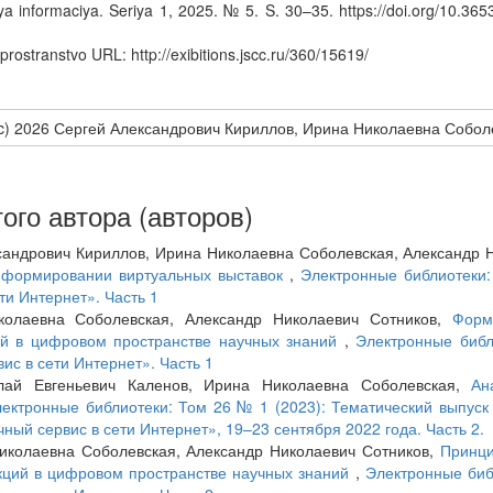
ya informaciya. Seriya 1, 2025. № 5. S. 30–35. https://doi.org/10.36
prostranstvo URL: http://exibitions.jscc.ru/360/15619/
(c) 2026 Сергей Александрович Кириллов, Ирина Николаевна Собол
ого автора (авторов)
сандрович Кириллов, Ирина Николаевна Соболевская, Александр 
 формировании виртуальных выставок
,
Электронные библиотеки:
ти Интернет». Часть 1
колаевна Соболевская, Александр Николаевич Сотников,
Форм
ий в цифровом пространстве научных знаний
,
Электронные биб
ис в сети Интернет». Часть 1
лай Евгеньевич Каленов, Ирина Николаевна Соболевская,
Ан
ектронные библиотеки: Том 26 № 1 (2023): Тематический выпуск
ый сервис в сети Интернет», 19–23 сентября 2022 года. Часть 2.
иколаевна Соболевская, Александр Николаевич Сотников,
Принц
кций в цифровом пространстве научных знаний
,
Электронные биб