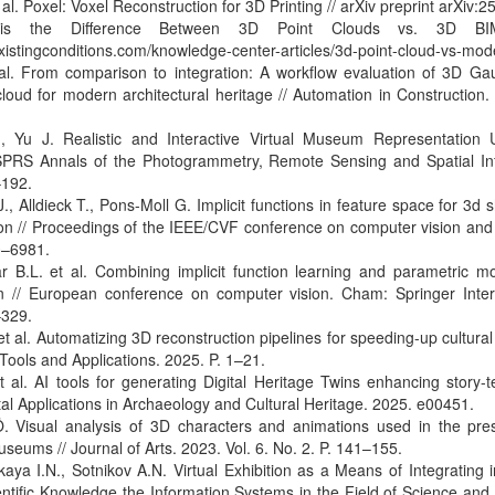
 al. Poxel: Voxel Reconstruction for 3D Printing // arXiv preprint arXiv:
is the Difference Between 3D Point Clouds vs. 3D B
xistingconditions.com/knowledge-center-articles/3d-point-cloud-vs-mod
 al. From comparison to integration: A workflow evaluation of 3D Gau
loud for modern architectural heritage // Automation in Construction.
, Yu J. Realistic and Interactive Virtual Museum Representation
 ISPRS Annals of the Photogrammetry, Remote Sensing and Spatial In
–192.
., Alldieck T., Pons-Moll G. Implicit functions in feature space for 3d
n // Proceedings of the IEEE/CVF conference on computer vision and 
0–6981.
r B.L. et al. Combining implicit function learning and parametric 
on // European conference on computer vision. Cham: Springer Intern
–329.
et al. Automatizing 3D reconstruction pipelines for speeding-up cultural 
 Tools and Applications. 2025. P. 1–21.
et al. AI tools for generating Digital Heritage Twins enhancing story-t
tal Applications in Archaeology and Cultural Heritage. 2025. e00451.
. Visual analysis of 3D characters and animations used in the prese
useums // Journal of Arts. 2023. Vol. 6. No. 2. P. 141–155.
aya I.N., Sotnikov A.N. Virtual Exhibition as a Means of Integrating in
ntific Knowledge the Information Systems in the Field of Science and 