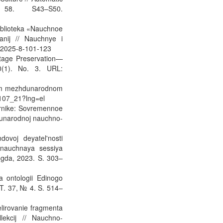
 58. S43–S50.
biblioteka «Nauchnoe
anij // Nauchnye i
9-2025-8-101-123
itage Preservation—
0(1). No. 3. URL:
skom mezhdunarodnom
107_21?lng=el
ornike: Sovremennoe
dunarodnoj nauchno-
ovoj deyatel'nosti
nauchnaya sessiya
logda, 2023. S. 303–
a ontologii Edinogo
 T. 37, № 4. S. 514–
elirovanie fragmenta
lekcij // Nauchno-