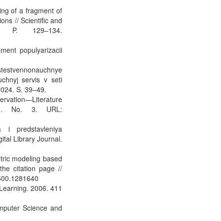
ing of a fragment of
ns // Scientific and
. P. 129–134.
ment populyarizacii
Estestvennonauchnye
chnyj servis v seti
2024. S. 39–49.
ervation—Literature
1). No. 3. URL:
a i predstavleniya
ital Library Journal.
etric modeling based
he citation page //
1500.1281640
 Learning. 2006. 411
omputer Science and