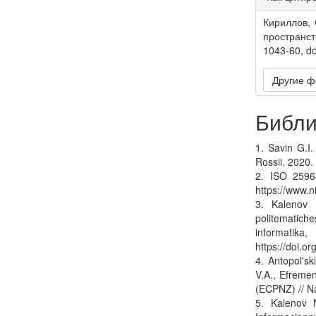
Detail
Кириллов, 
пространс
1043-60, d
Другие ф
Библи
1. Savin G.I.
Rossii. 2020.
2. ISO 25964
https://www.
3. Kalenov 
politematic
informa
https://doi.
4. Antopol'sk
V.A., Efremen
(ECPNZ) // N
5. Kalenov N