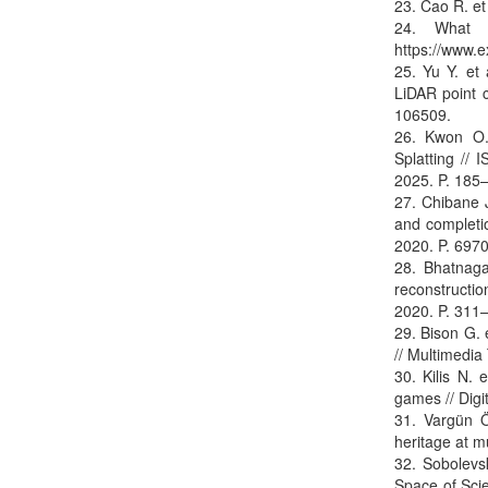
23. Cao R. et
24. What 
https://www.e
25. Yu Y. et
LiDAR point c
106509.
26. Kwon O.
Splatting //
2025. P. 185
27. Chibane J
and completio
2020. P. 697
28. Bhatnaga
reconstructi
2020. P. 311
29. Bison G. 
// Multimedia
30. Kilis N. 
games // Digi
31. Vargün Ö
heritage at m
32. Sobolevsk
Space of Scie