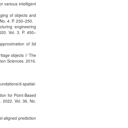
 various intelligent
aging of objects and
No. 4. P. 230–250.
cturing engineering
020. Vol. 3. P. 450–
 approximation of 3d
itage objects // The
tion Sciences. 2016.
dations/d-spatial-
ion for Point-Based
. 2022. Vol. 36, No.
l-aligned prediction