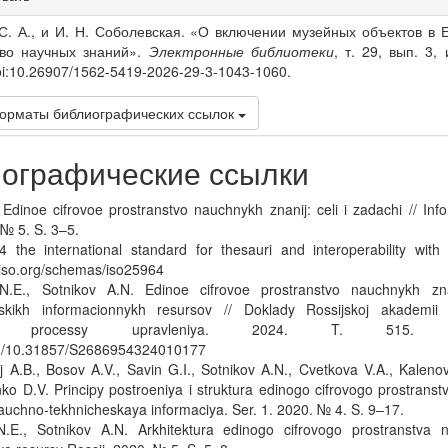
s
С. А., и И. Н. Соболевская. «О включении музейных объектов в
тво научных знаний».
Электронные библиотеки
, т. 29, вып. 3,
oi:10.26907/1562-5419-2026-29-3-1043-1060.
орматы библиографических ссылок
ографические ссылки
 Edinoe cifrovoe prostranstvo nauchnykh znanij: celi i zadachi // In
 № 5. S. 3–5.
 the international standard for thesauri and interoperability with 
niso.org/schemas/iso25964
N.E., Sotnikov A.N. Edinoe cifrovoe prostranstvo nauchnykh zna
heskikh informacionnykh resursov // Doklady Rossijskoj akademii
tika, processy upravleniya. 2024. T. 515.
org/10.31857/S2686954324010177
ij A.B., Bosov A.V., Savin G.I., Sotnikov A.N., Cvetkova V.A., Kalen
ko D.V. Principy postroeniya i struktura edinogo cifrovogo prostrans
auchno-tekhnicheskaya informaciya. Ser. 1. 2020. № 4. S. 9–17.
.E., Sotnikov A.N. Arkhitektura edinogo cifrovogo prostranstva n