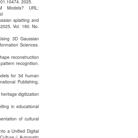
2501.10474. 2025.
IM Models? URL:
el
ssian splatting and
 2025. Vol. 180. No.
 Using 3D Gaussian
formation Sciences.
 shape reconstruction
pattern recognition.
models for 3d human
ational Publishing,
heritage digitization
elling in educational
ntation of cultural
to a Unified Digital
Culture // Automatic