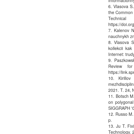
Informacionny
6. Vlasova S.
the Common di
Technica
https://doi.
7. Kalenov N
nauchnykh zna
8. Vlasova S
kollekcii ka
Internet: tru
9. Paszkowsk
Review for
https://link.
10. Kirillo
mezhdisciplin
2021. T. 24, 
11. Botsch M.
on polygonal
SIGGRAPH '07
12. Russo M. 
p.
13. Ju T. Fi
Technology. 2