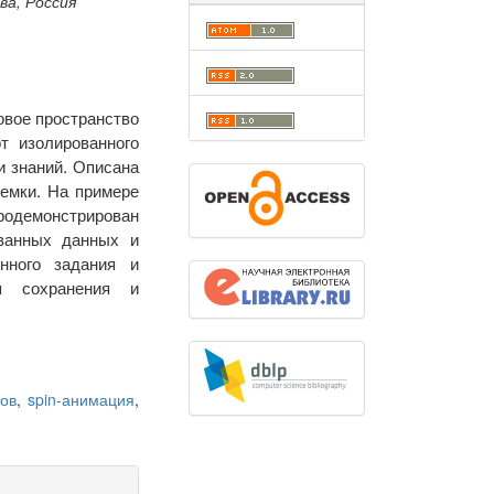
ва, Россия
овое пространство
т изолированного
и знаний. Описана
емки. На примере
родемонстрирован
ванных данных и
нного задания и
я сохранения и
тов
,
spin-анимация
,