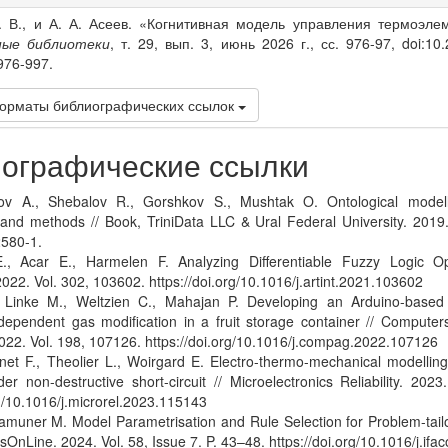
s
. В., и А. А. Асеев. «Когнитивная модель управления термоэле
ные библиотеки
, т. 29, вып. 3, июнь 2026 г., сс. 976-97, doi:10
976-997.
орматы библиографических ссылок
ографические ссылки
ov A., Shebalov R., Gorshkov S., Mushtak O. Ontological modelli
 and methods // Book, TriniData LLC & Ural Federal University. 2019
580-1.
., Acar E., Harmelen F. Analyzing Differentiable Fuzzy Logic Oper
 2022. Vol. 302, 103602. https://doi.org/10.1016/j.artint.2021.103602
, Linke M., Weltzien C., Mahajan P. Developing an Arduino-based 
dependent gas modification in a fruit storage container // Computers
2022. Vol. 198, 107126. https://doi.org/10.1016/j.compag.2022.107126
net F., Theolier L., Woirgard E. Electro-thermo-mechanical modell
der non-destructive short-circuit // Microelectronics Reliability. 202
rg/10.1016/j.microrel.2023.115143
Zamuner M. Model Parametrisation and Rule Selection for Problem-tail
sOnLine. 2024. Vol. 58, Issue 7. P. 43–48. https://doi.org/10.1016/j.ifa