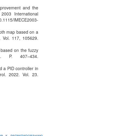
Improvement and the
2003 International
/10.1115/IMECE2003-
epth map based on a
3. Vol. 117, 105629.
l based on the fuzzy
). P. 407–434.
d a PID controller in
rol. 2022. Vol. 23.
е к детектированию