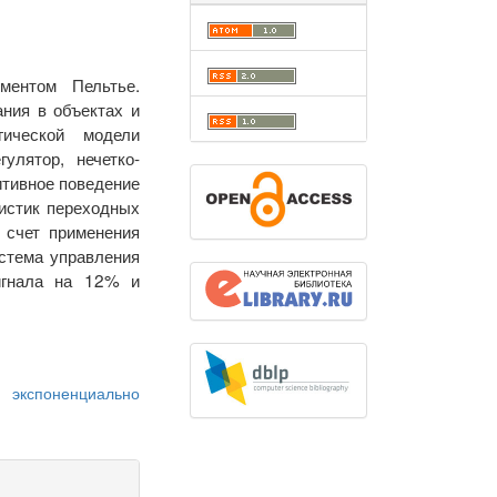
ментом Пельтье.
ания в объектах и
ической модели
улятор, нечетко-
итивное поведение
ристик переходных
 счет применения
истема управления
игнала на 12% и
,
экспоненциально