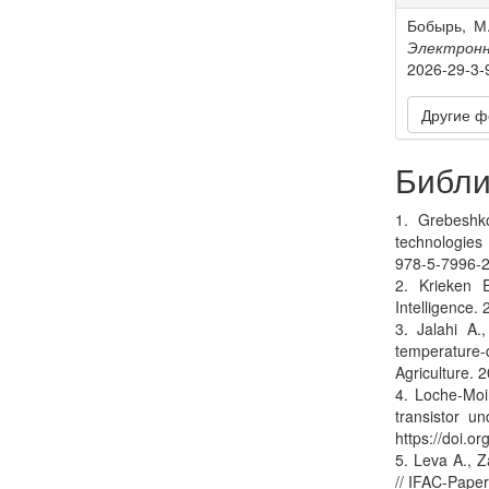
Detail
Бобырь, М
Электрон
2026-29-3-
Другие ф
Библи
1. Grebeshk
technologies
978-5-7996-2
2. Krieken E
Intelligence.
3. Jalahi A.
temperature-
Agriculture. 
4. Loche-Moi
transistor un
https://doi.o
5. Leva A., 
// IFAC-Paper