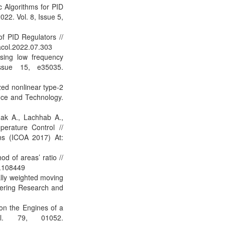
 Algorithms for PID
22. Vol. 8, Issue 5,
f PID Regulators //
facol.2022.07.303
ssing low frequency
Issue 15, e35035.
ized nonlinear type-2
ence and Technology.
ak A., Lachhab A.,
erature Control //
ons (ICOA 2017) At:
d of areas’ ratio //
2.108449
ally weighted moving
eering Research and
 on the Engines of a
l. 79, 01052.