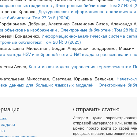
направленных градиентов
,
Электронные библиотеки: Том 27 № 4 (
Игоревна Храпова,
Двухуровневая информационно-аналитическая
ые библиотеки: Том 27 № 5 (2024)
орфирьевич Добрица, Александр Семенович Сизов, Александр А
ов объектов на изображении
,
Электронные библиотеки: Том 28 № 2
реевич Бондаренко,
Информационно-аналитическая система сегм
тронные библиотеки: Том 28 № 3 (2025)
натольевна Милостная, Богдан Андреевич Бондаренко, Максим
го метода HSV и нейронной сети U-Net в задаче распознавания 
реевич Асеев,
Когнитивная модель управления термоэлементом П
Анатольевна Милостная, Светлана Юрьевна Бельская,
Нечетко-л
товке данных для больших языковых моделей
,
Электронные биб
рмация
Отправить статью
нале
Авторам нужно зарегистрирова
отправкой материалов, или, если в
 задачи
можно просто войти со своей уче
ика
процесс отправки, состоящий из пят
дство для авторов