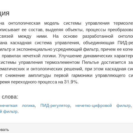
ция
на онтологическая модель системы управления термоэле
описывает ее состав, выделяя объекты, процессы преобразов
связей между ними. На основе разработанной онтолог
вана каскадная система управления, объединяющая ПИД-рег
льтр и экспоненциально усредняющий фильтр, причем ее когн
 правилах нечеткой логики. Улучшение динамических характе
системы управления термоэлементом Пельтье достигается за
матических и онтологических решений, при этом каскадная с
ет снижение амплитуды первой гармоники управляющего с
ремя переходного процесса на 31.9%.
 слова:
нечеткая логика
,
ПИД-регулятор
,
нечетко-цифровой фильтр
й фильтр
.
овать