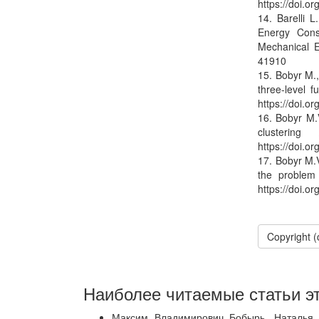
https://doi.
14. Barelli 
Energy Cons
Mechanical E
41910
15. Bobyr M.
three-level f
https://doi.o
16. Bobyr M.V
clusterin
https://doi.o
17. Bobyr M.V
the problem 
https://doi.o
Copyright 
Наиболее читаемые статьи эт
Максим Владимирович Бобырь, Наталья 