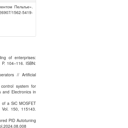
ментом Пельтье».
.26907/1562-5419-
ng of enterprises:
. P. 104–116. ISBN:
ators // Artificial
control system for
 and Electronics in
ing of a SiC MOSFET
3. Vol. 150, 115143.
ored PID Autotuning
col.2024.08.008