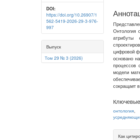
DOI:
Аннота
https://doi.org/10.26907/1
562-5419-2026-29-3-976-
Представле
997
Онтология 
атрибуты 
спроектиро
Выпуск
цифровой фи
Том 29 № 3 (2026)
основано на
процессов 
модели мате
обеспечива
сокращает в
Ключевые
онтология
,
усредняющи
Article
Как цитир