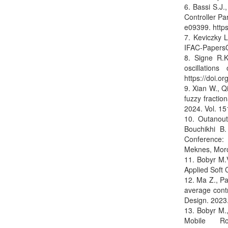
6. Bassi S.J
Controller Pa
e09399. https
7. Keviczky 
IFAC-PapersOn
8. Signe R.K
oscillation
https://doi.o
9. Xian W., Q
fuzzy fractio
2024. Vol. 15
10. Outanout
Bouchikhi B
Conference: 
Meknes, Moro
11. Bobyr M.V
Applied Soft 
12. Ma Z., Pa
average cont
Design. 2023.
13. Bobyr M.,
Mobile R