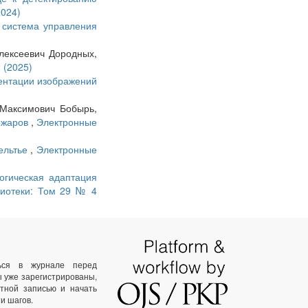
2024)
 система управления
лексеевич Дородных,
 (2025)
ентации изображений
 Максимович Бобырь,
пожаров
,
Электронные
ельтье
,
Электронные
огическая адаптация
лиотеки: Том 29 № 4
ться в журнале перед
ы уже зарегистрированы,
тной записью и начать
и шагов.