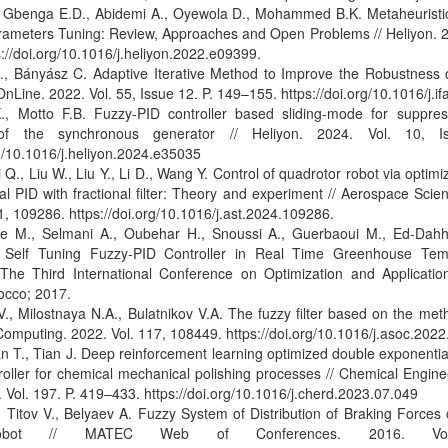
., Gbenga E.D., Abidemi A., Oyewola D., Mohammed B.K. Metaheuristic
rameters Tuning: Review, Approaches and Open Problems // Heliyon. 20
://doi.org/10.1016/j.heliyon.2022.e09399.
L., Bányász C. Adaptive Iterative Method to Improve the Robustness o
Line. 2022. Vol. 55, Issue 12. P. 149–155. https://doi.org/10.1016/j.i
., Motto F.B. Fuzzy-PID controller based sliding-mode for suppre
s of the synchronous generator // Heliyon. 2024. Vol. 10, 
rg/10.1016/j.heliyon.2024.e35035
i Q., Liu W., Liu Y., Li D., Wang Y. Control of quadrotor robot via optim
nal PID with fractional filter: Theory and experiment // Aerospace Sci
1, 109286. https://doi.org/10.1016/j.ast.2024.109286.
e M., Selmani A., Oubehar H., Snoussi A., Guerbaoui M., Ed-Dahh
. Self Tuning Fuzzy-PID Controller in Real Time Greenhouse Temp
The Third International Conference on Optimization and Applicati
cco; 2017.
., Milostnaya N.A., Bulatnikov V.A. The fuzzy filter based on the metho
Computing. 2022. Vol. 117, 108449. https://doi.org/10.1016/j.asoc.202
n T., Tian J. Deep reinforcement learning optimized double exponenti
roller for chemical mechanical polishing processes // Chemical Engin
 Vol. 197. P. 419–433. https://doi.org/10.1016/j.cherd.2023.07.049
 Titov V., Belyaev A. Fuzzy System of Distribution of Braking Forces
obot // MATEC Web of Conferences. 2016. Vo