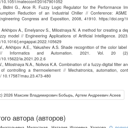
org/10.1051/matecconf/20167901052
L., Bidini G., Arce R. Fuzzy Logic Regulator for the Performance 
umption Reduction of an Industrial Chiller // Conference: ASME 
ngineering Congress and Exposition, 2008, 41910. https://doi.org
, Arkhipov A., Emelyanov S., Milostnaya N. A method for creating a d
uzzy model // Engineering Applications of Artificial Intelligence. 202
rg/10.1016/j.engappai.2022.105629
., Arkhipov A.E., Yakushev A.S. Shade recognition of the color labe
g // Informatics and Automation. 2021. Vol. 20 (2
rg/10.15622/ia.2021.20.2.6
., Milostnaya N.A., Nolivos K.A. Combination of a fuzzy-digital filter an
of controlling a thermoelement // Mechatronics, automation, cont
rg/ 10.17587/mau.23.473-480
(c) 2026 Максим Владимирович Бобырь, Артем Андреевич Асеев
ого автора (авторов)
Анатольевна Милостная, Наталия Игоревна Храпова,
О подход