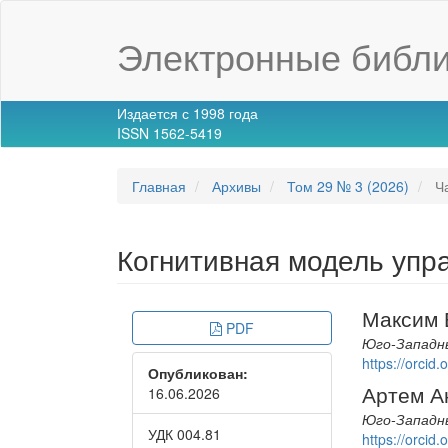
Main
Navigation
Электронные библи
Main
Content
Sidebar
Издается с 1998 года
ISSN 1562-5419
Главная
Архивы
Том 29 № 3 (2026)
Ча
Когнитивная модель упр
Article
Main
Максим 
PDF
Sidebar
Article
Юго-Западны
https://orci
Опубликован:
Conte
Артем А
16.06.2026
Юго-Западны
УДК 004.81
https://orci