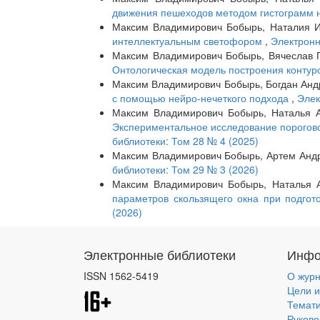
движения пешеходов методом гистограмм 
Максим Владимирович Бобырь, Наталия 
интеллектуальным светофором
,
Электронн
Максим Владимирович Бобырь, Вячеслав П
Онтологическая модель построения контур
Максим Владимирович Бобырь, Богдан Анд
с помощью нейро-нечеткого подхода
,
Элек
Максим Владимирович Бобырь, Наталья А
Экспериментальное исследование порогово
библиотеки: Том 28 № 4 (2025)
Максим Владимирович Бобырь, Артем Анд
библиотеки: Том 29 № 3 (2026)
Максим Владимирович Бобырь, Наталья 
параметров скользящего окна при подго
(2026)
Электронные библиотеки
Инфо
ISSN 1562-5419
О жур
Цели и
Темат
Руково