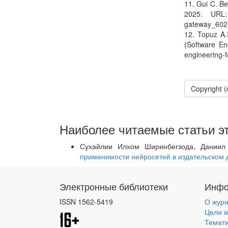
11. Gui C. Be
2025. URL: ht
gateway_6025
12. Topuz A.S
(Software Eng
engineering-f
Copyright
Наиболее читаемые статьи эт
Сухайлии Илхом Ширинбегзода, Даниил
применимости нейросетей в издательском
Электронные библиотеки
Инфо
ISSN 1562-5419
О жур
Цели и
Темат