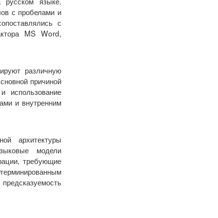
а русском языке.
лов с пробелами и
сопоставлялись с
актора MS Word,
рируют различную
Основной причиной
и использование
ами и внутренним
ной архитектуры
языковые модели
рации, требующие
терминированным
 предсказуемость