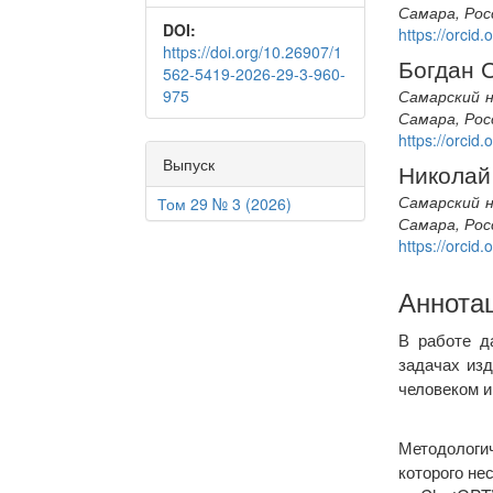
Самара, Рос
DOI:
https://orci
https://doi.org/10.26907/1
Богдан 
562-5419-2026-29-3-960-
975
Самарский н
Самара, Рос
https://orci
Выпуск
Николай
Самарский н
Том 29 № 3 (2026)
Самара, Рос
https://orci
Аннота
В работе д
задачах из
человеком и
Методологи
которого не