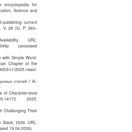
e encyclopedia for
ucation, Science and
 publishing: current
. V. 28 (5). P. 393–
ilability. URL:
ility-349p (accessed
e with Simple Word-
can Chapter of the
8653/v1/2025.naacl-
аучных статей // A–
)
 of Character-level
5.14172. 2025.
h Challenging Their
ew Stack. 2026. URL:
cessed 19.04.2026)