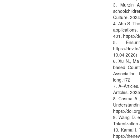
3. Murzin A
schoolchildre
Culture. 2024
4. Ahn S. The
applications,
401. https://
5. Ensuri
https://dev.t
19.04.2026)
6. Xu N., Ma
based Count
Association 
long.172
7. A–Article
Articles. 202
8. Cosma A.,
Understa
https://doi.o
9. Wang D. e
Tokenization 
10. Kamal I. 
https://thene