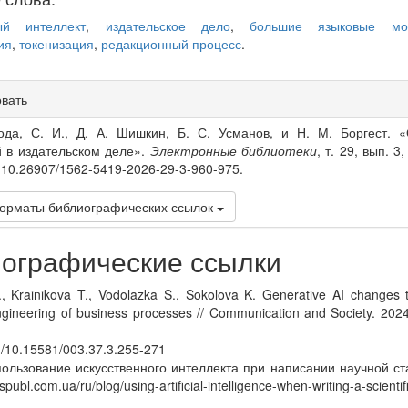
ный интеллект
,
издательское дело
,
большие языковые мо
ия
,
токенизация
,
редакционный процесс
.
овать
s
ода, С. И., Д. А. Шишкин, Б. С. Усманов, и Н. М. Боргест. 
 в издательском деле».
Электронные библиотеки
, т. 29, вып. 3
i:10.26907/1562-5419-2026-29-3-960-975.
орматы библиографических ссылок
ографические ссылки
, Krainikova T., Vodolazka S., Sokolova K. Generative AI changes 
ngineering of business processes // Communication and Society. 2024
rg/10.15581/003.37.3.255-271
пользование искусственного интеллекта при написании научной стат
spubl.com.ua/ru/blog/using-artificial-intelligence-when-writing-a-scienti