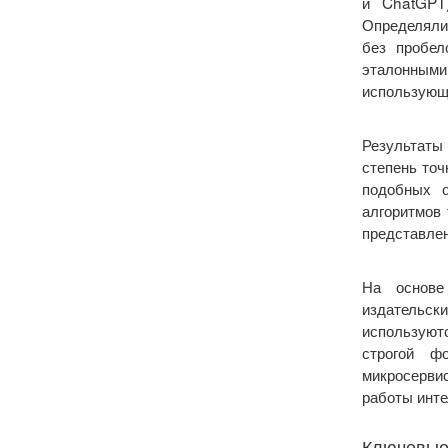
и ChatGPT)
Определялис
без пробел
эталонными
использующе
Результаты
степень точ
подобных о
алгоритмов
представлен
На основе
издательс
используют
строгой ф
микросерви
работы инте
Ключевые