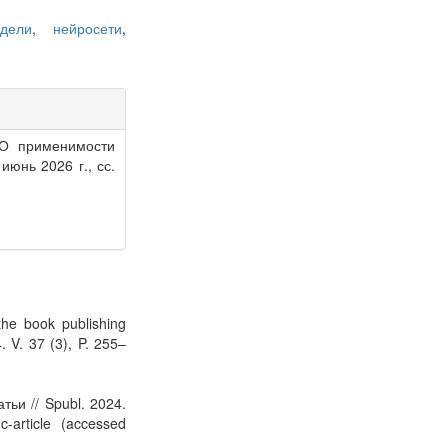
дели
,
нейросети
,
«О применимости
, июнь 2026 г., сс.
the book publishing
. V. 37 (3), P. 255–
ьи // Spubl. 2024.
fic-article (accessed