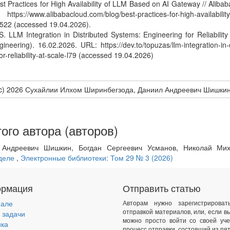
st Practices for High Availability of LLM Based on AI Gateway // Alib
tps://www.alibabacloud.com/blog/best-practices-for-high-availability
22 (accessed 19.04.2026).
. LLM Integration in Distributed Systems: Engineering for Reliabilit
ineering). 16.02.2026. URL: https://dev.to/topuzas/llm-integration-in-
or-reliability-at-scale-l79 (accessed 19.04.2026)
 (c) 2026 Сухайлии Илхом Ширинбегзода, Даниил Андреевич Шишкин
ого автора (авторов)
 Андреевич Шишкин, Богдан Сергеевич Усманов, Николай Ми
 деле
,
Электронные библиотеки: Том 29 № 3 (2026)
рмация
Отправить статью
нале
Авторам нужно зарегистрирова
отправкой материалов, или, если в
 задачи
можно просто войти со своей уче
ика
процесс отправки, состоящий из пят