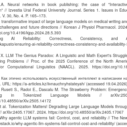
.A. Neural networks in book publishing: the case of "Interactiv
n" // Izvestia Ural Federal University Journal. Series 1. Issues in Ed
. V. 30, No. 4. P. 165–173.
 transformative impact of large language models on medical writing and
 challenges and future directions // Korean J Physiol Pharmacol. 2024
doi.org/10.4196/kjpp.2024.28.5.393
ng AI Reliability: Correctness, Consistency, and Ava
o/kapusto/ensuring-ai-reliability-correctness-consistency-and-availab
 X. LLM The Genius Paradox: A Linguistic and Math Expert's Struggl
ing Problems // Proc. of the 2025 Conference of the North Ameri
for Computational Linguistics (NAACL). 2025. https://doi.org/10.1
s. Как этично использовать искусственный интеллект в написании н
5. URL: https://a-articles.kz/iivnauchnyhstateyah/ (accessed 19.04.2026
 Ruseti S., Radoi E., Dascalu M. The Strawberry Problem: Emergence
nding in Tokenized Language Models // arXiv:250
rg/10.48550/arXiv.2505.14172
t al. Tokenization Matters! Degrading Large Language Models throug
// arXiv:2405.17067. 2024. https://doi.org/10.48550/arXiv.2405.17067
Why agentic LLM systems fail: Control, cost, and reliability // The N
wstack.io/why-agentic-llm-systems-fail-control-cost-and-reliability/ (ac