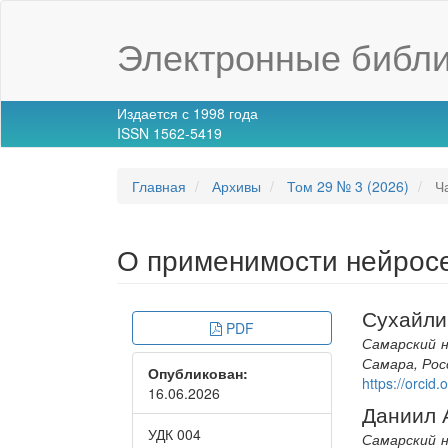
Main
Navigation
Электронные библи
Main
Content
Sidebar
Издается с 1998 года
ISSN 1562-5419
Главная
Архивы
Том 29 № 3 (2026)
Ча
О применимости нейросе
Article
Main
Сухайли
PDF
Sidebar
Article
Самарский н
Самара, Рос
Опубликован:
Conte
https://orci
16.06.2026
Даниил 
УДК 004
Самарский н