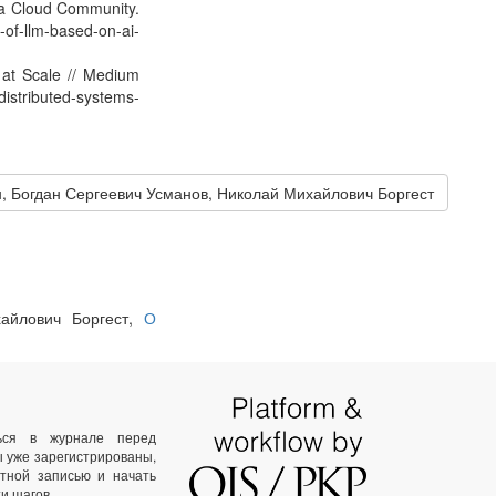
aba Cloud Community.
-of-llm-based-on-ai-
y at Scale // Medium
distributed-systems-
, Богдан Сергеевич Усманов, Николай Михайлович Боргест
хайлович Боргест,
О
ться в журнале перед
ы уже зарегистрированы,
тной записью и начать
и шагов.