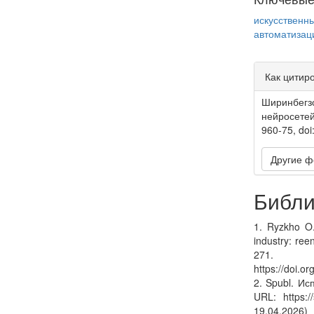
искусствен
автоматизац
Article
Как цитир
Detail
Ширинбегз
нейросетей
960-75, do
Другие ф
Библи
1. Ryzkho O.
industry: ree
271.
https://doi.o
2. Spubl. Ис
URL: https://
19.04.2026)