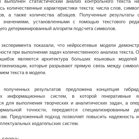
 выполнен статистический анализ контрольного текста н
ь количественные характеристики текста: числа слов, симво
ов, а также количества абзацев. Полученные результаты 
 значениями, установленными с помощью текстового ред
го детерминированный алгоритм подсчета символов.
 эксперимента показали, что нейросетевые модели демонст
ности при выполнении задач количественного анализа текста. 
шибок являются архитектура больших языковых моделей 
 токенизации, которые разрывают прямую связь между символ
ием текста в модели.
 полученных результатов предложена концепция гибрид
ких информационных систем, в которой генеративные 
ся для выполнения творческих и аналитических задач, а опе
ормальной точности, передаются специализированным де
сам. Предложенный подход позволяет повысить надежность и
ллектуальных издательских систем.
 слова: