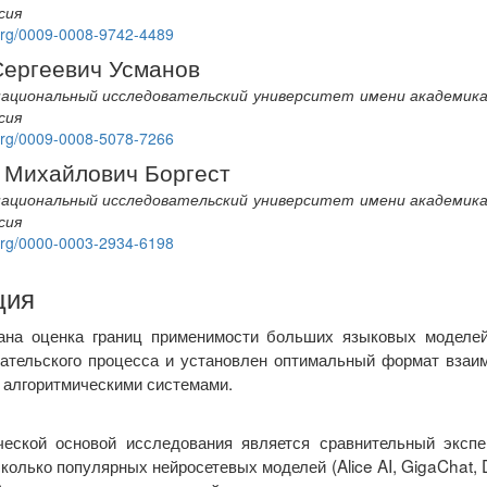
сия
d.org/0009-0008-9742-4489
Сергеевич Усманов
ациональный исследовательский университет имени академика С
сия
d.org/0009-0008-5078-7266
 Михайлович Боргест
ациональный исследовательский университет имени академика С
сия
d.org/0000-0003-2934-6198
ция
ана оценка границ применимости больших языковых моделе
дательского процесса и установлен оптимальный формат взаи
 алгоритмическими системами.
ческой основой исследования является сравнительный экспе
сколько популярных нейросетевых моделей (Alice AI, GigaChat,