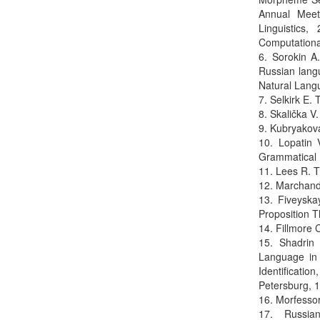
Annual Meeti
Linguistics
Computational
6. Sorokin A
Russian langu
Natural Lang
7. Selkirk E.
8. Skalička V
9. Kubryakov
10. Lopatin 
Grammatical 
11. Lees R. 
12. Marchand
13. Fiveyska
Proposition T
14. Fillmore 
15. Shadrin
Language in 
Identificati
Petersburg, 
16. Morfessor
17. Russian