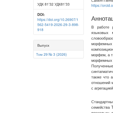
Санкт-Петер
УДК 81'32 УДК81'33
https://orci
DOI:
Аннота
https://doi.org/10.26907/1
562-5419-2026-29-3-898-
В работе р
918
языковых 
словообра
морфемных м
Выпуск
композицио
Том 29 № 3 (2026)
морфем, а 
морфемных 
Полученные
синтагмати
также что 
отношений 
с агрегацие
Стандартны
семейства 
поскольку 