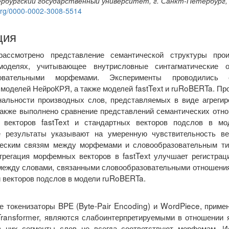
бургский государственный университет, г. Санкт-Петербург,
d.org/0000-0002-3008-5514
ция
ассмотрено представление семантической структуры про
моделях, учитывающее внутрисловные синтагматические 
зовательными морфемами. Эксперименты проводились 
оделей НейроКРЯ, а также моделей fastText и ruRoBERTa. Про
нальности производных слов, представляемых в виде агрегир
также выполнено сравнение представлений семантических отн
векторов fastText и стандартных векторов подслов в мо
 результаты указывают на умеренную чувствительность век
ческим связям между морфемами и словообразовательным ти
агрегация морфемных векторов в fastText улучшает регистра
между словами, связанными словообразовательными отношения
й векторов подслов в модели ruRoBERTa.
е токенизаторы BPE (Byte-Pair Encoding) и WordPiece, прим
Transformer, являются слабоинтерпретируемыми в отношении 
в них сегменты слов не всегда соответствуют морфемам. И