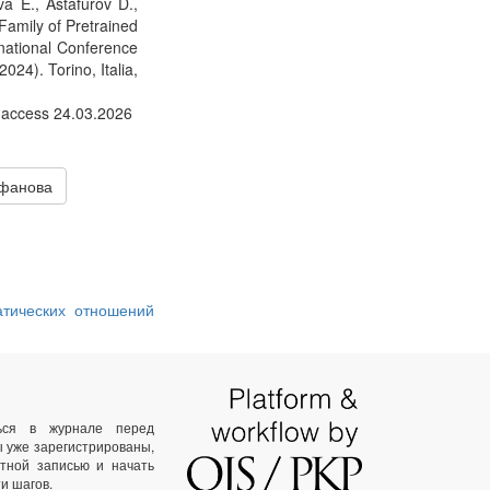
a E., Astafurov D.,
Family of Pretrained
national Conference
4). Torino, Italia,
t access 24.03.2026
офанова
атических отношений
ться в журнале перед
ы уже зарегистрированы,
тной записью и начать
и шагов.