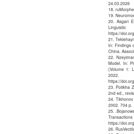
24.03.2026
18. ruMorphe
19. Neuromode
20. Asgari E
Linguisti
https://doi.o
21. Teklehay
In: Findings
China. Associ
22. Nzeyima
Model. In: P
(Volume 1: L
2022.
https://doi.o
23. Potikha 
2nd ed., rev
24. Tikhonov
2002. 704 p.
25. .Bojanows
Transactio
https://doi.o
26. RusVectōr