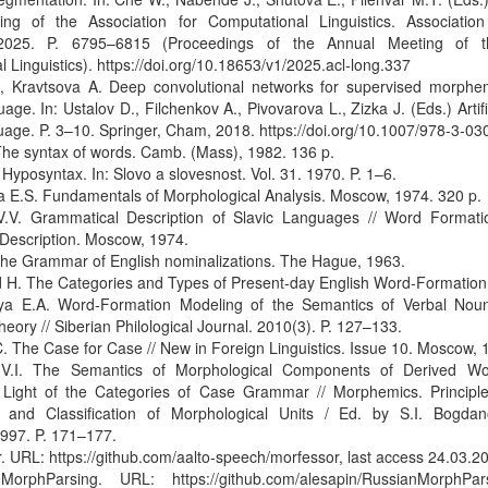
ng of the Association for Computational Linguistics. Association
, 2025. P. 6795–6815 (Proceedings of the Annual Meeting of th
 Linguistics). https://doi.org/10.18653/v1/2025.acl-long.337
., Kravtsova A. Deep convolutional networks for supervised morph
age. In: Ustalov D., Filchenkov A., Pivovarova L., Zizka J. (Eds.) Artifi
uage. P. 3–10. Springer, Cham, 2018. https://doi.org/10.1007/978-3-0
 The syntax of words. Camb. (Mass), 1982. 136 p.
. Hyposyntax. In: Slovo a slovesnost. Vol. 31. 1970. P. 1–6.
a E.S. Fundamentals of Morphological Analysis. Moscow, 1974. 320 p.
V.V. Grammatical Description of Slavic Languages // Word Formati
Description. Moscow, 1974.
The Grammar of English nominalizations. The Hague, 1963.
 H. The Categories and Types of Present-day English Word-Formation
ya E.A. Word-Formation Modeling of the Semantics of Verbal Noun
heory // Siberian Philological Journal. 2010(3). P. 127–133.
C. The Case for Case // New in Foreign Linguistics. Issue 10. Moscow, 
 V.I. The Semantics of Morphological Components of Derived Wo
Light of the Categories of Case Grammar // Morphemics. Principle
on, and Classification of Morphological Units / Ed. by S.I. Bogda
1997. P. 171–177.
. URL: https://github.com/aalto-speech/morfessor, last access 24.03.2
MorphParsing. URL: https://github.com/alesapin/RussianMorphPa