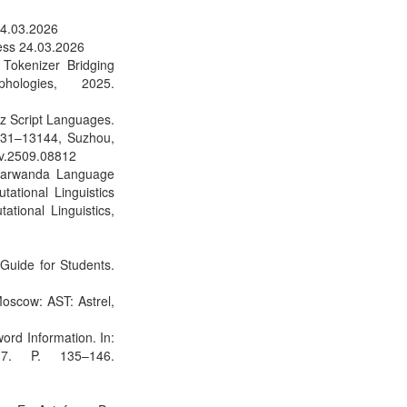
24.03.2026
cess 24.03.2026
Tokenizer Bridging
hologies, 2025.
z Script Languages.
3131–13144, Suzhou,
Xiv.2509.08812
yarwanda Language
ational Linguistics
tional Linguistics,
Guide for Students.
oscow: AST: Astrel,
ord Information. In:
017. P. 135–146.