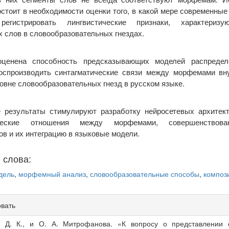
стоит в необходимости оценки того, в какой мере современны
регистрировать лингвистические признаки, характериз
 слов в словообразовательных гнездах.
ценена способность предсказывающих моделей распредел
оспроизводить синтагматические связи между морфемами вн
ровне словообразовательных гнезд в русском языке.
 результаты стимулируют разработку нейросетевых архитек
ические отношения между морфемами, совершенствов
ов и их интеграцию в языковые модели.
 слова:
дель
,
морфемный анализ
,
словообразовательные способы
,
композ
овать
s
, Д. К., и О. А. Митрофанова. «К вопросу о представлении с