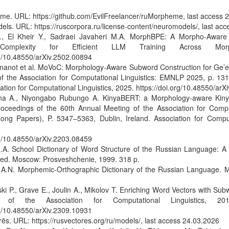
me. URL: https://github.com/EvilFreelancer/ruMorpheme, last access 
ls. URL: https://ruscorpora.ru/license-content/neuromodels/, last ac
., El Kheir Y., Sadraei Javaheri M.A. MorphBPE: A Morpho-Aware 
c Complexity for Efficient LLM Training Across Morp
rg/10.48550/arXiv.2502.00894
manot et al. MoVoC: Morphology-Aware Subword Construction for Ge’e
 of the Association for Computational Linguistics: EMNLP 2025, p. 1
ation for Computational Linguistics, 2025. https://doi.org/10.48550/ar
na A., Niyongabo Rubungo A. KinyaBERT: a Morphology-aware Kin
roceedings of the 60th Annual Meeting of the Association for Comput
ong Papers), P. 5347–5363, Dublin, Ireland. Association for Computa
rg/10.48550/arXiv.2203.08459
Z.A. School Dictionary of Word Structure of the Russian Language: A 
ised. Moscow: Prosveshchenie, 1999. 318 p.
 A.N. Morphemic-Orthographic Dictionary of the Russian Language. M
ki P., Grave E., Joulin A., Mikolov T. Enriching Word Vectors with Subw
ns of the Association for Computational Linguistics, 2
rg/10.48550/arXiv.2309.10931
ēs. URL: https://rusvectores.org/ru/models/, last access 24.03.2026