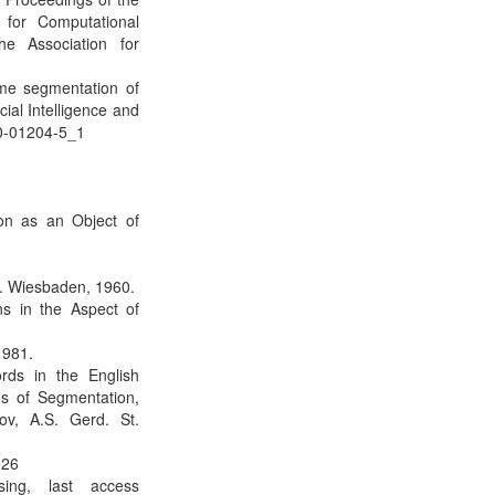
 for Computational
e Association for
eme segmentation of
cial Intelligence and
30-01204-5_1
on as an Object of
. Wiesbaden, 1960.
s in the Aspect of
1981.
rds in the English
s of Segmentation,
nov, A.S. Gerd. St.
026
rsing, last access