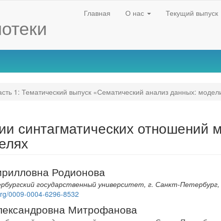
Главная
О нас
Текущий выпуск
отеки
сть 1: Тематический выпуск «Сематический анализ данных: модел
нии синтагматических отношений 
елях
ирилловна Родионова
бургский государственный университет, г. Санкт-Петербург,
d.org/0009-0004-6296-8532
nt
лександровна Митрофанова