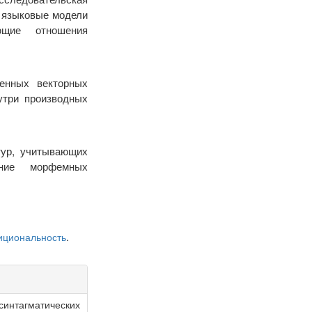
е языковые модели
ующие отношения
енных векторных
утри производных
тур, учитывающих
ание морфемных
ициональность
.
интагматических