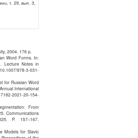
еки
, т. 29, вып. 3,
ity, 2004. 176 p.
ian Word Forms. In:
. Lecture Notes in
/10.1007/978-3-031-
el for Russian Word
Annual International
5-7182-2021-20-154-
egmentation: From
025. Communications
025. P. 157–167.
e Models for Slavic
 Proceedings of the