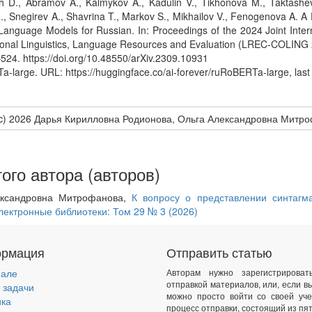
ch D., Abramov A., Kalmykov A., Kadulin V., Tikhonova M., Taktashev
 Snegirev A., Shavrina T., Markov S., Mikhailov V., Fenogenova A. A 
Language Models for Russian. In: Proceedings of the 2024 Joint Inter
onal Linguistics, Language Resources and Evaluation (LREC-COLING 202
524. https://doi.org/10.48550/arXiv.2309.10931
a-large. URL: https://huggingface.co/ai-forever/ruRoBERTa-large, las
(c) 2026 Дарья Кирилловна Родионова, Ольга Александровна Митр
ого автора (авторов)
ександровна Митрофанова,
К вопросу о представлении синтагм
лектронные библиотеки: Том 29 № 3 (2026)
рмация
Отправить статью
нале
Авторам нужно зарегистрирова
отправкой материалов, или, если в
 задачи
можно просто войти со своей уче
ика
процесс отправки, состоящий из пят