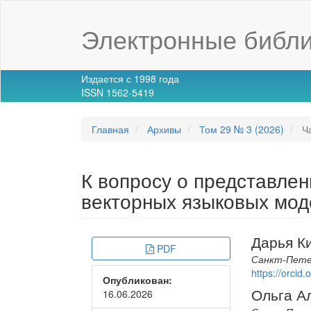
Main
Navigation
Электронные библи
Main
Content
Sidebar
Издается с 1998 года
ISSN 1562-5419
Главная
Архивы
Том 29 № 3 (2026)
Ча
К вопросу о представле
векторных языковых мод
Article
Main
Дарья К
PDF
Sidebar
Article
Санкт-Петер
https://orci
Опубликован:
Conte
Ольга А
16.06.2026