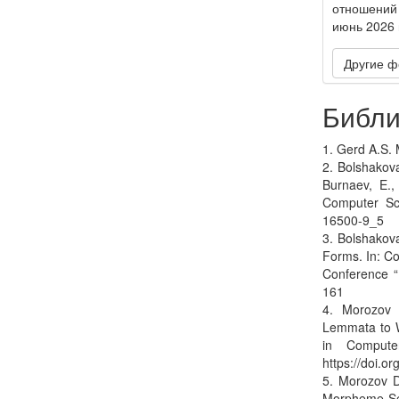
отношений
июнь 2026 г
Другие ф
Библи
1. Gerd A.S. 
2. Bolshakov
Burnaev, E.,
Computer Sci
16500-9_5
3. Bolshakov
Forms. In: Co
Conference “
161
4. Morozov 
Lemmata to W
in Compute
https://doi.
5. Morozov D
Morpheme Seg