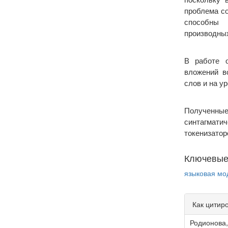
проблема со
способны 
производных
В работе о
вложений в
слов и на у
Полученные
синтагмат
токенизатор
Ключевые
языковая мо
Article
Как цитир
Detail
Родионова