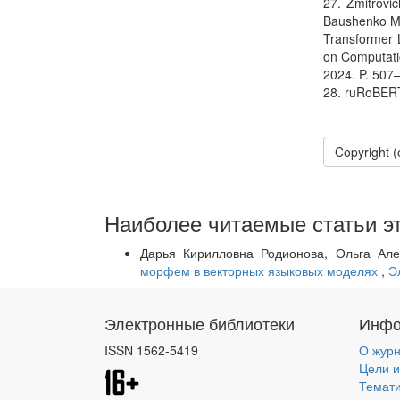
27. Zmitrovi
Baushenko M.,
Transformer 
on Computati
2024. P. 507–
28. ruRoBERT
Copyright 
Наиболее читаемые статьи эт
Дарья Кирилловна Родионова, Ольга Ал
морфем в векторных языковых моделях
,
Э
Электронные библиотеки
Инфо
ISSN 1562-5419
О жур
Цели и
Темат