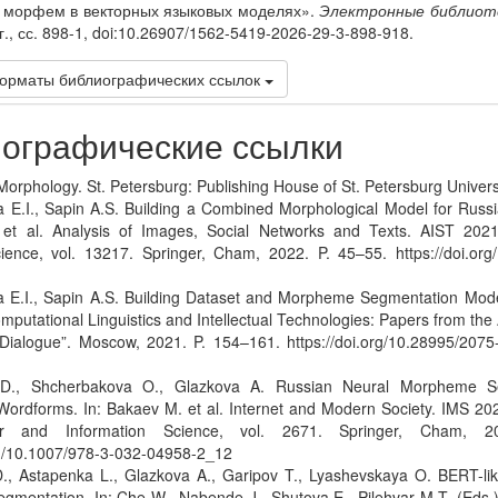
 морфем в векторных языковых моделях».
Электронные библиот
., сс. 898-1, doi:10.26907/1562-5419-2026-29-3-898-918.
орматы библиографических ссылок
ографические ссылки
Morphology. St. Petersburg: Publishing House of St. Petersburg Univers
a E.I., Sapin A.S. Building a Combined Morphological Model for Russ
 et al. Analysis of Images, Social Networks and Texts. AIST 2021
ence, vol. 13217. Springer, Cham, 2022. P. 45–55. https://doi.org
a E.I., Sapin A.S. Building Dataset and Morpheme Segmentation Mod
mputational Linguistics and Intellectual Technologies: Papers from the 
Dialogue”. Moscow, 2021. P. 154–161. https://doi.org/10.28995/207
D., Shcherbakova O., Glazkova A. Russian Neural Morpheme S
ordforms. In: Bakaev M. et al. Internet and Modern Society. IMS 2
r and Information Science, vol. 2671. Springer, Cham, 2
org/10.1007/978-3-032-04958-2_12
., Astapenka L., Glazkova A., Garipov T., Lyashevskaya O. BERT-lik
mentation. In: Che W., Nabende J., Shutova E., Pilehvar M.T. (Eds.)