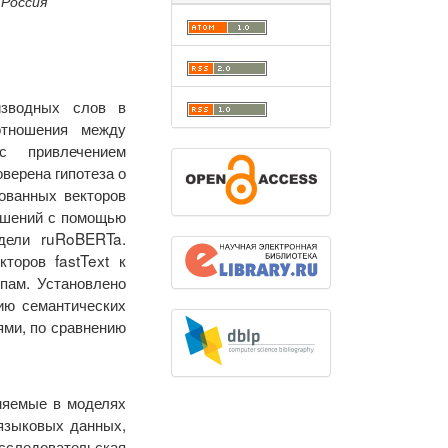
 Россия
изводных слов в
отношения между
с привлечением
верена гипотеза о
ованных векторов
ошений с помощью
дели ruRoBERTa.
торов fastText к
пам. Установлено
цию семантических
ми, по сравнению
еняемые в моделях
языковых данных,
сследовательская