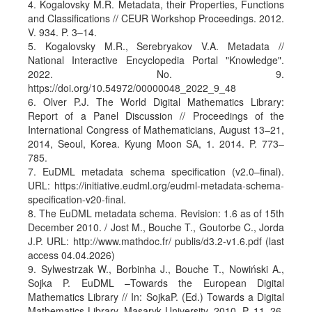
4. Kogalovsky M.R. Metadata, their Properties, Functions
and Classifications // CEUR Workshop Proceedings. 2012.
V. 934. P. 3–14.
5. Kogalovsky M.R., Serebryakov V.A. Metadata //
National Interactive Encyclopedia Portal "Knowledge".
2022. No. 9.
https://doi.org/10.54972/00000048_2022_9_48
6. Olver P.J. The World Digital Mathematics Library:
Report of a Panel Discussion // Proceedings of the
International Congress of Mathematicians, August 13–21,
2014, Seoul, Korea. Kyung Moon SA, 1. 2014. P. 773–
785.
7. EuDML metadata schema specification (v2.0–final).
URL: https://initiative.eudml.org/eudml-metadata-schema-
specification-v20-final.
8. The EuDML metadata schema. Revision: 1.6 as of 15th
December 2010. / Jost M., Bouche T., Goutorbe C., Jorda
J.P. URL: http://www.mathdoc.fr/ publis/d3.2-v1.6.pdf (last
access 04.04.2026)
9. Sylwestrzak W., Borbinha J., Bouche T., Nowiński A.,
Sojka P. EuDML –Towards the European Digital
Mathematics Library // In: SojkaP. (Ed.) Towards a Digital
Mathematics Library. Masaryk University, 2010. P. 11–26.