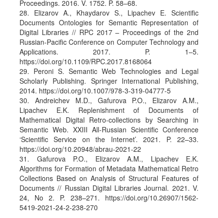
Proceedings. 2016. V. 1752. P. 58–68.
28. Elizarov A., Khaydarov S., Lipachev E. Scientific
Documents Ontologies for Semantic Representation of
Digital Libraries // RPC 2017 – Proceedings of the 2nd
Russian-Pacific Conference on Computer Technology and
Applications. 2017. P. 1–5.
https://doi.org/10.1109/RPC.2017.8168064
29. Peroni S. Semantic Web Technologies and Legal
Scholarly Publishing. Springer International Publishing,
2014. https://doi.org/10.1007/978-3-319-04777-5
30. Andreichev M.D., Gafurova P.O., Elizarov A.M.,
Lipachev E.K. Replenishment of Documents of
Mathematical Digital Retro-collections by Searching in
Semantic Web. XXIII All-Russian Scientific Conference
‘Scientific Service on the Internet’. 2021. P. 22–33.
https://doi.org/10.20948/abrau-2021-22
31. Gafurova P.O., Elizarov A.M., Lipachev E.K.
Algorithms for Formation of Metadata Mathematical Retro
Collections Based on Analysis of Structural Features of
Documents // Russian Digital Libraries Journal. 2021. V.
24, No 2. P. 238–271. https://doi.org/10.26907/1562-
5419-2021-24-2-238-270