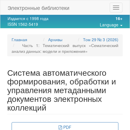
Main
Электронные библиотеки
Toggle
Navigation
navigat
Main
Издается с 1998 года
16+
Content
ISSN 1562-5419
Language
Sidebar
Главная
Архивы
Том 29 № 3 (2026)
Часть 1: Тематический выпуск «Сематический
анализ данных: модели и приложения»
Система автоматического
формирования, обработки и
управления метаданными
документов электронных
коллекций
Article
PDF