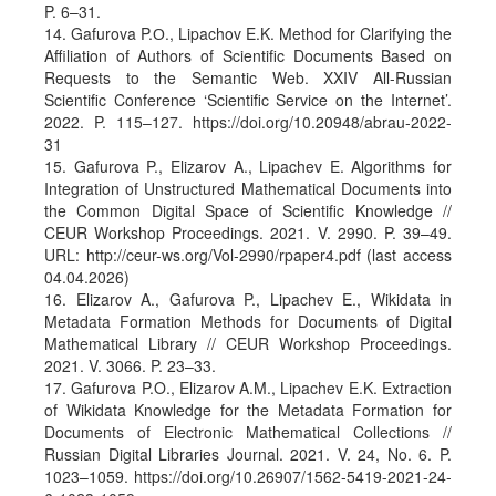
P. 6–31.
14. Gafurova P.О., Lipachov E.K. Method for Clarifying the
Affiliation of Authors of Scientific Documents Based on
Requests to the Semantic Web. XXIV All-Russian
Scientific Conference ‘Scientific Service on the Internet’.
2022. P. 115–127. https://doi.org/10.20948/abrau-2022-
31
15. Gafurova P., Elizarov A., Lipachev E. Algorithms for
Integration of Unstructured Mathematical Documents into
the Common Digital Space of Scientific Knowledge //
CEUR Workshop Proceedings. 2021. V. 2990. P. 39–49.
URL: http://ceur-ws.org/Vol-2990/rpaper4.pdf (last access
04.04.2026)
16. Elizarov A., Gafurova P., Lipachev E., Wikidata in
Metadata Formation Methods for Documents of Digital
Mathematical Library // CEUR Workshop Proceedings.
2021. V. 3066. P. 23–33.
17. Gafurova P.O., Elizarov A.M., Lipachev E.K. Extraction
of Wikidata Knowledge for the Metadata Formation for
Documents of Electronic Mathematical Collections //
Russian Digital Libraries Journal. 2021. V. 24, No. 6. P.
1023–1059. https://doi.org/10.26907/1562-5419-2021-24-