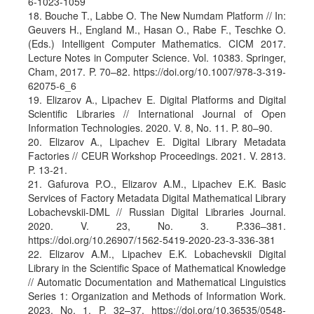
6-1023-1059
18. Bouche T., Labbe O. The New Numdam Platform // In:
Geuvers H., England M., Hasan O., Rabe F., Teschke O.
(Eds.) Intelligent Computer Mathematics. CICM 2017.
Lecture Notes in Computer Science. Vol. 10383. Springer,
Cham, 2017. P. 70–82. https://doi.org/10.1007/978-3-319-
62075-6_6
19. Elizarov A., Lipachev E. Digital Platforms and Digital
Scientific Libraries // International Journal of Open
Information Technologies. 2020. V. 8, No. 11. P. 80–90.
20. Elizarov A., Lipachev E. Digital Library Metadata
Factories // CEUR Workshop Proceedings. 2021. V. 2813.
P. 13-21.
21. Gafurova P.O., Elizarov A.M., Lipachev E.K. Basic
Services of Factory Metadata Digital Mathematical Library
Lobachevskii-DML // Russian Digital Libraries Journal.
2020. V. 23, No. 3. P.336–381.
https://doi.org/10.26907/1562-5419-2020-23-3-336-381
22. Elizarov A.M., Lipachev E.K. Lobachevskii Digital
Library in the Scientific Space of Mathematical Knowledge
// Automatic Documentation and Mathematical Linguistics
Series 1: Organization and Methods of Information Work.
2023. No. 1. P. 32–37. https://doi.org/10.36535/0548-