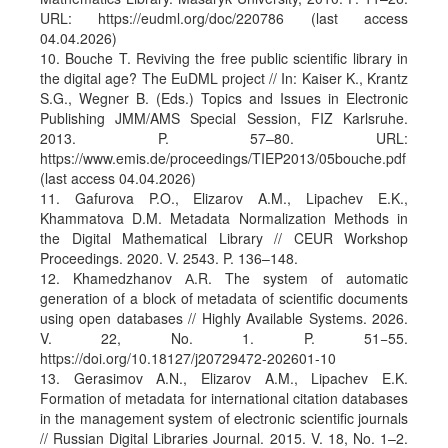
URL: https://eudml.org/doc/220786 (last access
04.04.2026)
10. Bouche T. Reviving the free public scientific library in
the digital age? The EuDML project // In: Kaiser K., Krantz
S.G., Wegner B. (Eds.) Topics and Issues in Electronic
Publishing JMM/AMS Special Session, FIZ Karlsruhe.
2013. P. 57–80. URL:
https://www.emis.de/proceedings/TIEP2013/05bouche.pdf
(last access 04.04.2026)
11. Gafurova P.O., Elizarov A.M., Lipachev E.K.,
Khammatova D.M. Metadata Normalization Methods in
the Digital Mathematical Library // CEUR Workshop
Proceedings. 2020. V. 2543. P. 136–148.
12. Khamedzhanov А.R. The system of automatic
generation of a block of metadata of scientific documents
using open databases // Highly Available Systems. 2026.
V. 22, No. 1. P. 51−55.
https://doi.org/10.18127/j20729472-202601-10
13. Gerasimov A.N., Elizarov A.M., Lipachev E.K.
Formation of metadata for international citation databases
in the management system of electronic scientific journals
// Russian Digital Libraries Journal. 2015. V. 18, No. 1–2.