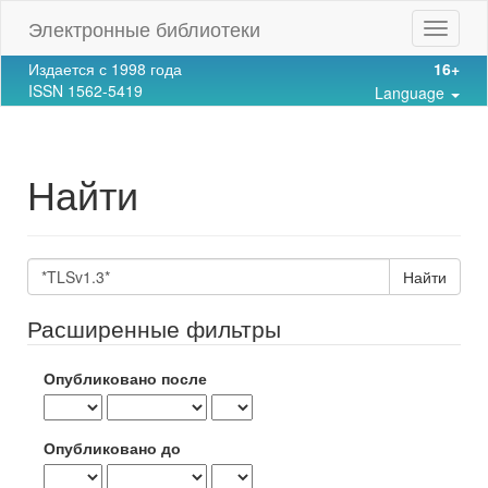
Main
Электронные библиотеки
Toggle
Navigation
navigat
Main
Издается с 1998 года
16+
Content
ISSN 1562-5419
Language
Sidebar
Найти
Поиск
статей
Расширенные фильтры
Опубликовано после
Опубликовано до