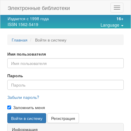
Main
Электронные библиотеки
Toggle
Navigation
navigat
Main
Издается с 1998 года
16+
Content
ISSN 1562-5419
Language
Sidebar
Главная
Войти в систему
Имя пользователя
Пароль
Забыли пароль?
Запомнить меня
Войти в систему
Регистрация
Информация