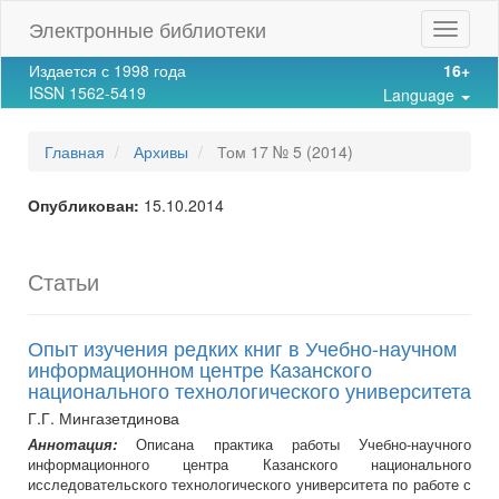
Main
Электронные библиотеки
Toggle
Navigation
navigat
Main
Издается с 1998 года
16+
Content
ISSN 1562-5419
Language
Sidebar
Главная
Архивы
Том 17 № 5 (2014)
Опубликован:
15.10.2014
Статьи
Опыт изучения редких книг в Учебно-научном
информационном центре Казанского
национального технологического университета
Г.Г. Мингазетдинова
Аннотация:
Описана практика работы Учебно-научного
информационного центра Казанского национального
исследовательского технологического университета по работе с