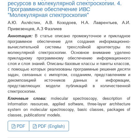
ресурсов в молекулярной спектроскопии. 4.
Программное обеспечение ИВС
"Молекулярная спектроскопия"
А.Ю. Ахлёстин, А.В. Козодоев, Н.А. Лаврентьев, А.И.
Привезенцев, А.З Фазлиев
Аннотация:
В статье описано промежуточное и прикладное
программное обеспечение для создания информационно-
вычислительной системы трехслойной архитектуры по
молекулярной спектроскопии. Основное внимание уделено
прикладному программному обеспечению информационного
слоя и слоя знаний. Описаны базовые классы и пакеты классов,
с помощью которых реализованы программные решения десяти
задач, связанных с импортом, созданием, представлением и
декомпозицией источников данных и информации,
представляющих модели публикаций в количественной
спектроскопии.
Ключевые слова:
molecular spectroscopy, description of
information resources, applied software, three-layer architecture
system on molecular spectroscopy, basic classes, packages of
classes, publications' models.
PDF
PDF (English)