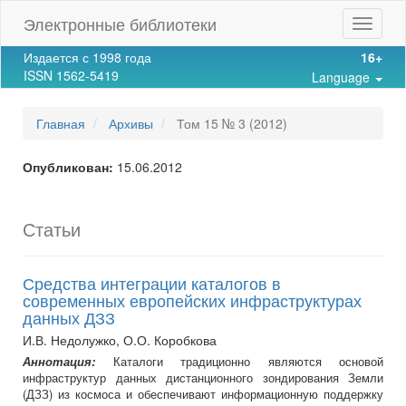
Main
Электронные библиотеки
Toggle
Navigation
navigat
Main
Издается с 1998 года
16+
Content
ISSN 1562-5419
Language
Sidebar
Главная
Архивы
Том 15 № 3 (2012)
Опубликован:
15.06.2012
Статьи
Средства интеграции каталогов в
современных европейских инфраструктурах
данных ДЗЗ
И.В. Недолужко, О.О. Коробкова
Аннотация:
Каталоги традиционно являются основой
инфраструктур данных дистанционного зондирования Земли
(ДЗЗ) из космоса и обеспечивают информационную поддержку