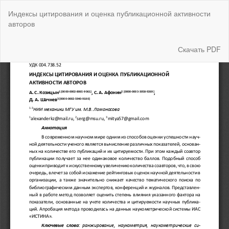
Вернуться
Индексы цитирования и оценка публикационной активности
к
авторов
Подробностям
о
статье
Скачать
Скачать PDF