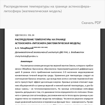
Вернуться
Распределение температуры на границе астеносфера–
к
литосфера (математическая модель)
Подробностям
о
статье
Скачать
Скачать PDF