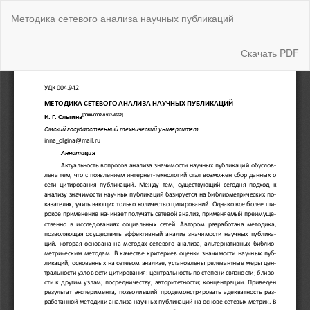
Вернуться
Методика сетевого анализа научных публикаций
к
Подробностям
о
Скачать
Скачать PDF
статье