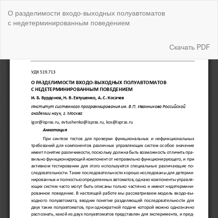
Вернуться
О разделимости входо-выходных полуавтоматов
к
с недетерминированным поведением
Подробностям
о
статье
Скачать
Скачать PDF