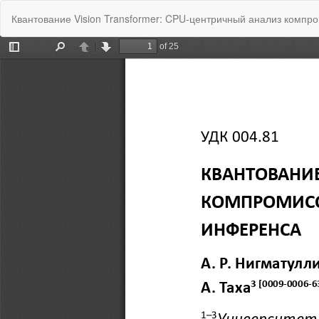
Вернуться
Квантование Vision Transformer: CPU-центричный анализ комп
к
Подробностям
о
статье