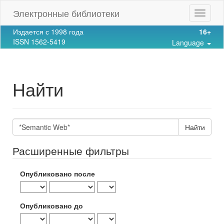
Main
Электронные библиотеки
Toggle
Navigation
navigat
Main
Издается с 1998 года
16+
Content
ISSN 1562-5419
Language
Sidebar
Найти
Поиск
статей
Расширенные фильтры
Опубликовано после
Опубликовано до