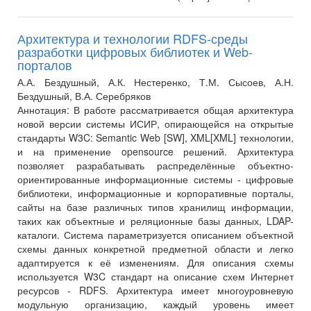
Архитектура и технологии RDFS-среды
разработки цифровых библиотек и Web-
порталов
А.А. Бездушный, А.К. Нестеренко, Т.М. Сысоев, А.Н.
Бездушный, В.А. Серебряков
Аннотация:
В работе рассматривается общая архитектура
новой версии системы ИСИР, опирающейся на открытые
стандарты W3C: Semantic Web [SW], XML[XML] технологии,
и на применение opensource решений. Архитектура
позволяет разрабатывать распределённые объектно-
ориентированные информационные системы - цифровые
библиотеки, информационные и корпоративные порталы,
сайты на базе различных типов хранилищ информации,
таких как объектные и реляционные базы данных, LDAP-
каталоги. Система параметризуется описанием объектной
схемы данных конкретной предметной области и легко
адаптируется к её изменениям. Для описания схемы
используется W3C стандарт на описание схем Интернет
ресурсов - RDFS. Архитектура имеет многоуровневую
модульную организацию, каждый уровень имеет