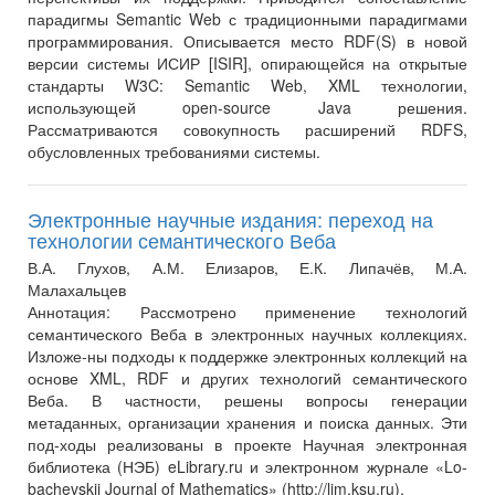
парадигмы Semantic Web с традиционными парадигмами
программирования. Описывается место RDF(S) в новой
версии системы ИСИР [ISIR], опирающейся на открытые
стандарты W3C: Semantic Web, XML технологии,
использующей open-source Java решения.
Рассматриваются совокупность расширений RDFS,
обусловленных требованиями системы.
Электронные научные издания: переход на
технологии семантического Веба
В.А. Глухов, А.М. Елизаров, Е.К. Липачёв, М.А.
Малахальцев
Аннотация:
Рассмотрено применение технологий
семантического Веба в электронных научных коллекциях.
Изложе-ны подходы к поддержке электронных коллекций на
основе XML, RDF и других технологий семантического
Веба. В частности, решены вопросы генерации
метаданных, организации хранения и поиска данных. Эти
под-ходы реализованы в проекте Научная электронная
библиотека (НЭБ) eLibrary.ru и электронном журнале «Lo-
bachevskii Journal of Mathematics» (http://ljm.ksu.ru).