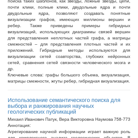
поиска таких шаблонов, как звезды, ложные звезды, цепи,
почти клики, полные клики, двудольные ядра и почти
двудольные ядра, позволяют создавать понятные
визуализации графов, имеющих миллионы вершин и
ребер. Также приведены примеры гибридных
визуализаций, использующих диаграммы связей вершин
для представления неплотных частей графа, а матрицы
смежностей – для представления плотных частей и их
приложений. Гибридные методы используются для
визуализации сетей соавторства, глубоких нейронных
сетей, сравнения сетей связности человеческого мозга и
др.
Ключевые слова:
графы большого объема, визуализация,
матрицы смежности, жгуты ребер, гибридная визуализация.
Использование семантического поиска для
выбора и ранжирования научных
геологических публикаций
Михаил Иванович Патук, Вера Викторовна Наумова
758-773
Аннотация:
Агрегирование научной информации играет важную роль
для комплексного анализа геологических объектов. В