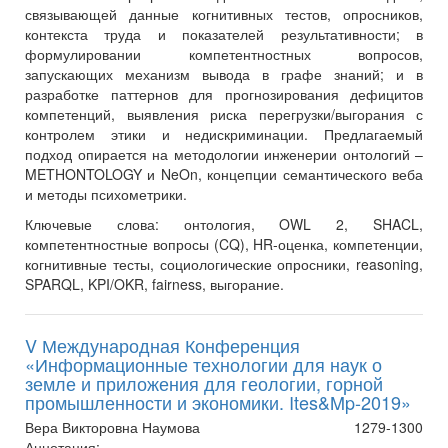
связывающей данные когнитивных тестов, опросников,
контекста труда и показателей результативности; в
формулировании компетентностных вопросов,
запускающих механизм вывода в графе знаний; и в
разработке паттернов для прогнозирования дефицитов
компетенций, выявления риска перегрузки/выгорания с
контролем этики и недискриминации. Предлагаемый
подход опирается на методологии инженерии онтологий –
METHONTOLOGY и NeOn, концепции семантического веба
и методы психометрики.
Ключевые слова:
онтология, OWL 2, SHACL,
компетентностные вопросы (CQ), HR‑оценка, компетенции,
когнитивные тесты, социологические опросники, reasoning,
SPARQL, KPI/OKR, fairness, выгорание.
V Международная Конференция
«Информационные технологии для наук о
земле и приложения для геологии, горной
промышленности и экономики. Ites&Mp-2019»
Вера Викторовна Наумова
1279-1300
Аннотация: