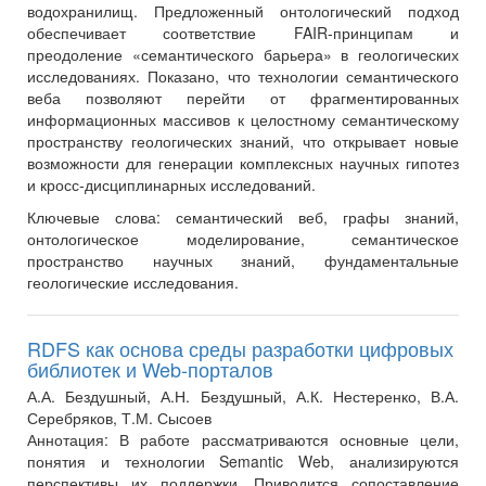
водохранилищ. Предложенный онтологический подход
обеспечивает соответствие FAIR-принципам и
преодоление «семантического барьера» в геологических
исследованиях. Показано, что технологии семантического
веба позволяют перейти от фрагментированных
информационных массивов к целостному семантическому
пространству геологических знаний, что открывает новые
возможности для генерации комплексных научных гипотез
и кросс-дисциплинарных исследований.
Ключевые слова:
семантический веб, графы знаний,
онтологическое моделирование, семантическое
пространство научных знаний, фундаментальные
геологические исследования.
RDFS как основа среды разработки цифровых
библиотек и Web-порталов
А.А. Бездушный, А.Н. Бездушный, А.К. Нестеренко, В.А.
Серебряков, Т.М. Сысоев
Аннотация:
В работе рассматриваются основные цели,
понятия и технологии Semantic Web, анализируются
перспективы их поддержки. Приводится сопоставление