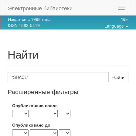
Main
Электронные библиотеки
Toggle
Navigation
navigat
Main
Издается с 1998 года
16+
Content
ISSN 1562-5419
Language
Sidebar
Найти
Поиск
статей
Расширенные фильтры
Опубликовано после
Опубликовано до