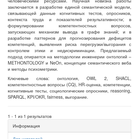
человеческими ресурсами. Научная новизна работы
заключается в разработке единой семантической модели,
связывающей данные когнитивных тестов, опросников,
контекста труда и показателей результативности; в
формулировании компетентностных вопросов,
запускающих механизм вывода в графе знаний; и в
разработке паттернов для прогнозирования дефицитов
компетенций, выявления риска перегрузки/выгорания с
контролем этики и недискриминации. Предлагаемый
подход опирается на методологии инженерии онтологий –
METHONTOLOGY и NeOn, концепции семантического веба
и методы психометрики.
Ключевые слова:
онтология, OWL 2, SHACL,
компетентностные вопросы (CQ), HR‑оценка, компетенции,
когнитивные тесты, социологические опросники, reasoning,
SPARQL, KPI/OKR, fairness, выгорание.
1 - 1 из 1 результатов
Информация
Для читателей