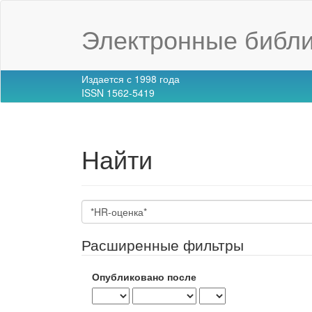
Main
Navigation
Электронные библи
Main
Content
Sidebar
Издается с 1998 года
ISSN 1562-5419
Найти
Поиск
статей
Расширенные фильтры
Опубликовано после