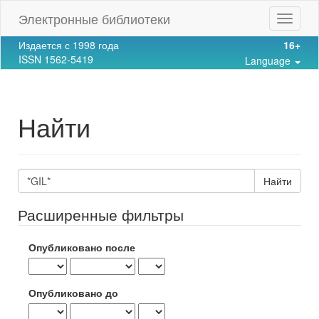
Main
Электронные библиотеки
Toggle
Navigation
navigat
Main
Издается с 1998 года
16+
Content
ISSN 1562-5419
Language
Sidebar
Найти
Поиск
статей
Расширенные фильтры
Опубликовано после
Опубликовано до