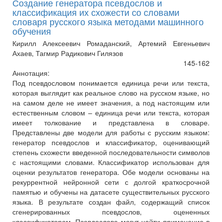
Создание генератора псевдослов и
классификация их схожести со словами
словаря русского языка методами машинного
обучения
Кирилл Алексеевич Ромаданский, Артемий Евгеньевич
Ахаев, Тагмир Радикович Гилязов
145-162
Аннотация:
Под псевдословом понимается единица речи или текста,
которая выглядит как реальное слово на русском языке, но
на самом деле не имеет значения, а под настоящим или
естественным словом – единица речи или текста, которая
имеет толкование и представлена в словаре.
Представлены две модели для работы с русским языком:
генератор псевдослов и классификатор, оценивающий
степень схожести введенной последовательности символов
с настоящими словами. Классификатор использован для
оценки результатов генератора. Обе модели основаны на
рекуррентной нейронной сети с долгой краткосрочной
памятью и обучены на датасете существительных русского
языка. В результате создан файл, содержащий список
сгенерированных псевдослов, оцененных
классификатором. Псевдослова могут найти применение в