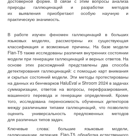
достоверной форме. В связи с этим вопросы анализа
природы галлюцинаций и разработки методов
их выявления приобретают особую научную и
практическую значимость.
В работе изучен феномен галлюцинаций в больших
языковых моделях, рассмотрены их существующая
классификация и возможные причины. На базе модели
Flan-T5 также исследованы различия внутренних состоянии
модели при генерации галлюцинаций и верных ответов. На
основе этих расхождений представлены два способа
детектирования галлюцинаций: с помощью карт внимания
и скрытых состояний модели. Эти методы протестированы
на данных из бенчмарков HaluEval и Shroom 2024 в задачах
суммаризации, ответов на вопросы, перефразирования,
машинного перевода и генерации определений. Кроме
того, исследована переносимость обученных детекторов
между различными типами галлюцинаций, что позволило
оценить универсальность предложенных методов
для различных типов задач.
Ключевые слова:
большие языковые модели,
галлюцинации, детекция, Flan-T5, обработка естественного