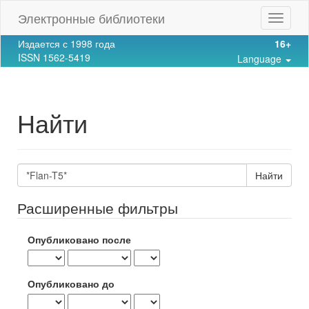
Main
Электронные библиотеки
Toggle
Navigation
navigat
Main
Издается с 1998 года
16+
Content
ISSN 1562-5419
Language
Sidebar
Найти
Поиск
статей
Расширенные фильтры
Опубликовано после
Опубликовано до