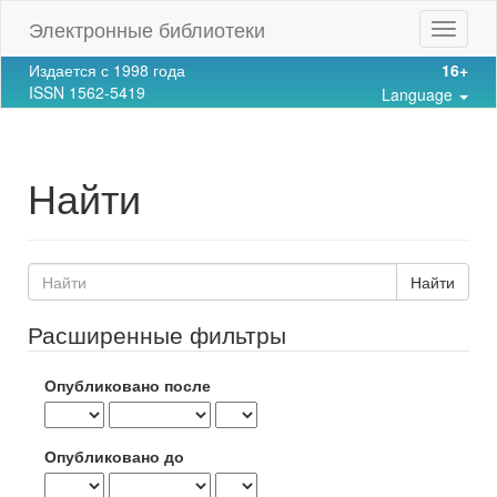
Main
Электронные библиотеки
Toggle
Navigation
navigat
Main
Издается с 1998 года
16+
Content
ISSN 1562-5419
Language
Sidebar
Найти
Поиск
статей
Расширенные фильтры
Опубликовано после
Опубликовано до