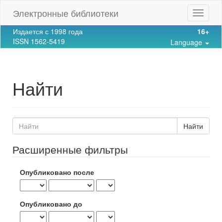
Main
Электронные библиотеки
Toggle
Navigation
navigat
Main
Издается с 1998 года
16+
Content
ISSN 1562-5419
Language
Sidebar
Найти
Поиск
статей
Расширенные фильтры
Опубликовано после
Опубликовано до