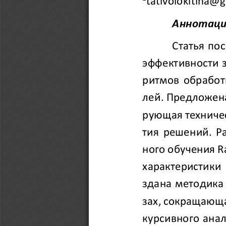
tativolokitina
@
g
Аннотаци
Статья по
эффективности 
ритмов обработ
лей. Предложен
рующая техниче
тия решений. Р
ного обучения R
характери
стики
здана методика
зах, сокращающа
курсивного ана