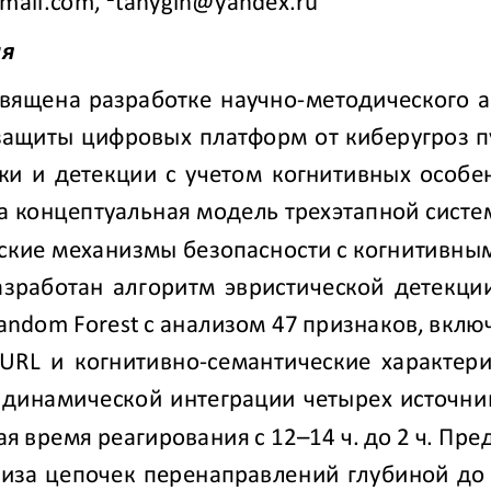
mail
.
com
, 
tanygin@yandex.ru
я
священа разработке научно
-
методического 
защиты цифровых платформ от киберугроз п
ки и детекции с учетом когнитивных особе
а концептуальная модель трехэт
апной систе
ские механизмы безопасности с когнитивны
азработан алгоритм эвристической детекци
andom Forest с анализом 
47
признаков, вклю
 URL и когнитивно
-
семантические характери
 динамической интеграции четырех источни
я время реагирования с 
12
–
14 
ч
.
до 
2 ч.
Пред
лиза цепочек перенаправлений г
лубиной до 