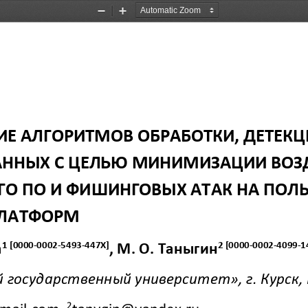
Zoom
Zoom
Out
In
ИЕ А
ЛГОРИТМОВ ОБРАБОТКИ, ДЕТЕКЦ
ННЫХ С ЦЕЛЬЮ МИНИМИЗАЦИИ ВОЗД
О ПО И ФИШИНГОВЫХ АТАК НА ПОЛЬ
ЛАТФОРМ
1
[
0000
-
0002
-
5493
-
447X
]
2
[
0000
-
0002
-
4099
-
1
а
, 
М.
О. Таныгин
й государственный университет», 
г.
Курск,
2