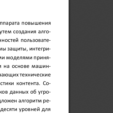
аппарата повышения 
утем создания алго-
нностей пользовате-
мы защиты, интегри-
ми моделями приня-
и на основе машин-
чающих технические 
стики контента. Со-
ков данных об угро-
ложен алгоритм ре-
десяти уровней для 