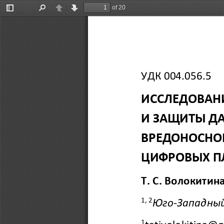
of 20
Toggle
Find
Previous
Next
Sidebar
УДК 
004.056.5
ИССЛЕДОВАН
И
ЗАЩИТЫ ДА
ВРЕДОНОСНОГ
ЦИФРОВЫХ П
Т.
С.
Волокитин
1
,
2
Юго
-
Западны
1