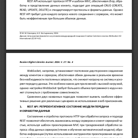
REST API использует протокол HTTP и шаблон MVC, обеспечивая сбор, обра-
ботку и представление данных клиенту
, 
подходит для операций CRUD (CREATE, 
READ, UPDATE, 
DELETE) и стандартизирует протоколы и форматы данных. Однако 
REST API требует для каждого запроса
нового соединения
с сервером
, что может 
быть неэффективн
ым
при больших объемах данных.
© 
М. М. Благирев, А.О. Костыренков, 2024
.
Данная статья распространяется на условиях международной лицензии 
Creative
Commons
License
Attribution
4.0 
International
(
CC
BY
4.0).
Russian Digital Libraries Journal
. 
202
4
. 
V
. 2
7
. 
No
.
4
WebSocket, напротив, устанавливает постоянное двустороннее соединение 
м
ежду клиентом и сервером, обеспечивая обмен данными в реальном времени 
без необходимости постоянных запросов, что снижает нагрузку на систему и уско-
ряет передачу данных. Это особенно важно для приложений с высокой нагрузкой, 
однако настройка WebSocket треб
ует больше
го объема программного
кода и мо-
жет столкнуться с проблемами совместимости.
Сравнение двух 
названных 
подходов позволяет выявить наиболее эффек-
тивные решения для различных сценариев 
их 
использования в веб
-
приложениях.
1.
REST API: РЕПРЕЗЕНТАТИВ
НОЕ
СОСТОЯНИЕ МОДЕЛИ ПЕРЕДАЧИ 
И
ОБРАБОТКИ ДАННЫХ
Составление и отработка протокола HTTP 
при обработке запроса и
подход
а
REST позволя
ю
т 
обеспечить
взаимосвязь
между сервером и клиент
-
серверной ча-
стью, используя шаблон проектирования MVC при трехуровневой обраб
отк
е
за-
проса: сбор данных сервером (чтение и обучение математической модели); обра-
ботк
а
информации (путем использования инструментов проектирования модели 