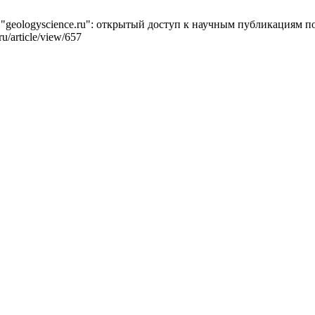
ologyscience.ru": открытый доступ к научным публикациям по г
ru/article/view/657