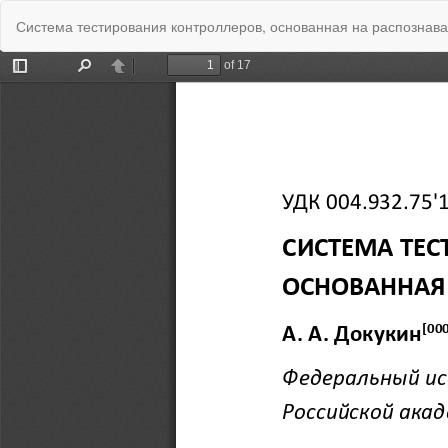
Вернуться
Система тестирования контроллеров, основанная на распознава
к
Подробностям
о
статье