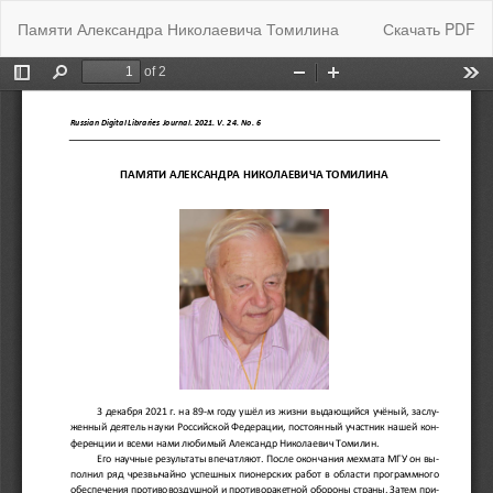
Вернуться
Скачать
Памяти Александра Николаевича Томилина
Скачать PDF
к
Подробностям
о
статье