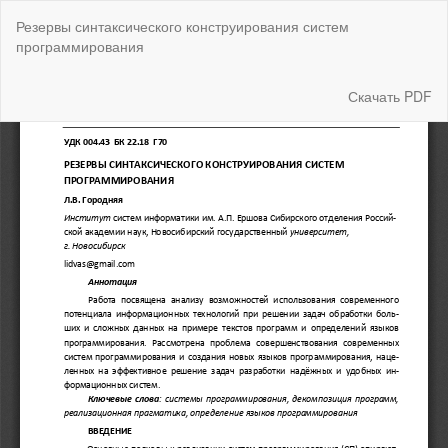
Вернуться
Резервы синтаксического конструирования систем
к
программирования
Подробностям
о
статье
Скачать
Скачать PDF